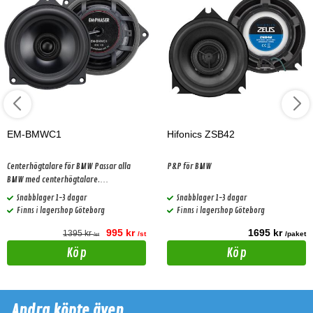
EM-BMWC1
Hifonics ZSB42
Centerhögtalare för BMW Passar alla
P&P för BMW
BMW med centerhögtalare.
1st/förpackning
Snabblager 1-3 dagar
Snabblager 1-3 dagar
Finns i lagershop Göteborg
Finns i lagershop Göteborg
995 kr
1695 kr
1395 kr
/st
/paket
/st
Köp
Köp
Andra köpte även