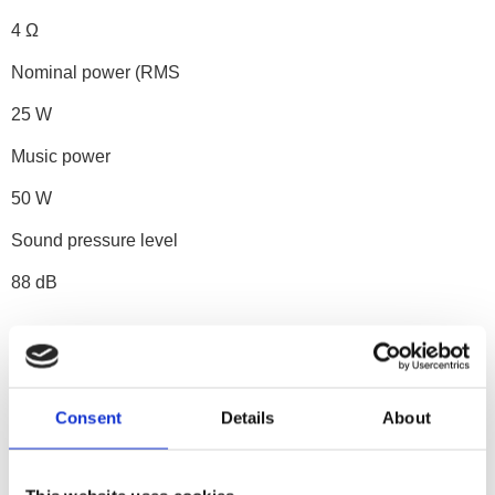
4 Ω
Nominal power (RMS
25 W
Music power
50 W
Sound pressure level
88 dB
Dokument
Consent
Details
About
Bedienungsanleitu
ng_BMW_E90_82