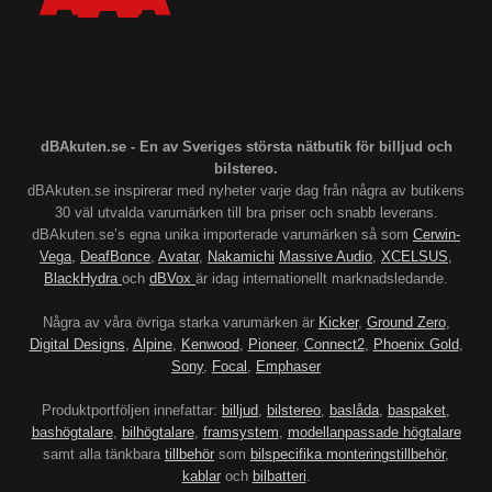
dBAkuten.se - En av Sveriges största nätbutik för billjud och
bilstereo.
dBAkuten.se inspirerar med nyheter varje dag från några av butikens
30 väl utvalda varumärken till bra priser och snabb leverans.
dBAkuten.se’s egna unika importerade varumärken så som
Cerwin-
Vega
,
DeafBonce
,
Avatar
,
Nakamichi
Massive Audio
,
XCELSUS
,
BlackHydra
och
dBVox
är idag internationellt marknadsledande.
Några av våra övriga starka varumärken är
Kicker
,
Ground Zero
,
Digital Designs
,
Alpine
,
Kenwood
,
Pioneer
,
Connect2
,
Phoenix Gold
,
Sony
,
Focal
,
Emphaser
Produktportföljen innefattar:
billjud
,
bilstereo
,
baslåda
,
baspaket
,
bashögtalare
,
bilhögtalare
,
framsystem
,
modellanpassade högtalare
samt alla tänkbara
tillbehör
som
bilspecifika monteringstillbehör
,
kablar
och
bilbatteri
.