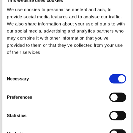
This website uses cookies
65_6.pdf
We use cookies to personalise content and ads, to
provide social media features and to analyse our traffic.
We also share information about your use of our site with
our social media, advertising and analytics partners who
Bilstereo / Koaxialhögtalare /
4"
may combine it with other information that you’ve
Bilspecifika produkter / BMW / BMW 1 Serien /
BMW
provided to them or that they’ve collected from your use
1 Serien 2011-2019 (F20/F21)
of their services.
Bilspecifika produkter / BMW / BMW 1 Serien /
BMW
1 Serien 2020- (F40)
Consent
Bilspecifika produkter / BMW / BMW 2 Serien /
BMW
Necessary
2 Serien 2014-2021 (F22/F23)
Selection
Bilspecifika produkter / BMW / BMW 3 Serien /
BMW
3 Serien 2012-2021 (F30/F31/F34)
Preferences
Visa fler
(39 mer)
Statistics
Produktinformation