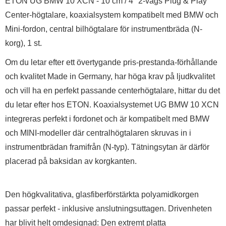
ETON UG BMW 10 XCN - 10 cm / 4" 2-vägs Plug & Play
Center-högtalare, koaxialsystem kompatibelt med BMW och
Mini-fordon, central bilhögtalare för instrumentbräda (N-
korg), 1 st.
Om du letar efter ett övertygande pris-prestanda-förhållande
och kvalitet Made in Germany, har höga krav på ljudkvalitet
och vill ha en perfekt passande centerhögtalare, hittar du det
du letar efter hos ETON. Koaxialsystemet UG BMW 10 XCN
integreras perfekt i fordonet och är kompatibelt med BMW
och MINI-modeller där centralhögtalaren skruvas in i
instrumentbrädan framifrån (N-typ). Tätningsytan är därför
placerad på baksidan av korgkanten.
Den högkvalitativa, glasfiberförstärkta polyamidkorgen
passar perfekt - inklusive anslutningsuttagen. Drivenheten
har blivit helt omdesignad: Den extremt platta