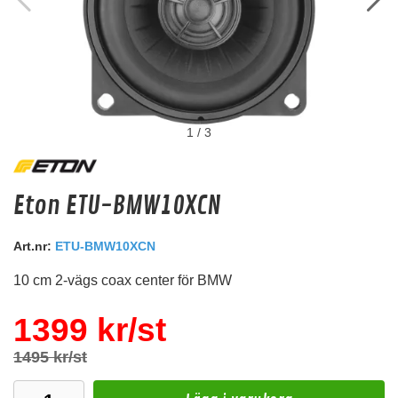
1
/
3
Audio System Z-EVO 0.5
Eton ETU-BMW10XCN
RCA kabel i OFC koppar. 0,5m lång.
Snabblager 1-3 dagar
Art.nr:
ETU-BMW10XCN
Finns i lagershop Göteborg
10 cm 2-vägs coax center för BMW
119 kr
/st
Köp
1399 kr/st
1495 kr/st