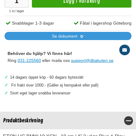
Lägg i varukorg
1 st i lager
Snabblager 1-3 dagar
Fåtal i lagershop Göteborg
Se dokument
Behöver du hjälp? Vi finns här!
Ring
031-225560
eller maila oss
support@dbakuten.se
✓
14 dagars öppet köp - 60 dagars bytesrätt
✓
Fri frakt över 1000:- (Gäller ej hempaket eller pall)
✓
Stort eget lager snabba leveranser
Produktbeskrivning
Stä