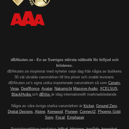
dBAkuten.se - En av Sveriges största nätbutik för billjud och
bilstereo.
dBAkuten.se inspirerar med nyheter varje dag från några av butikens
30 väl utvalda varumärken till bra priser och snabb leverans.
dBAkuten.se’s egna unika importerade varumärken så som
Cerwin-
Vega
,
DeafBonce
,
Avatar
,
Nakamichi
Massive Audio
,
XCELSUS
,
BlackHydra
och
dBVox
är idag internationellt marknadsledande.
Några av våra övriga starka varumärken är
Kicker
,
Ground Zero
,
Digital Designs
,
Alpine
,
Kenwood
,
Pioneer
,
Connect2
,
Phoenix Gold
,
Sony
,
Focal
,
Emphaser
Produktportföljen innefattar:
billjud
,
bilstereo
,
baslåda
,
baspaket
,