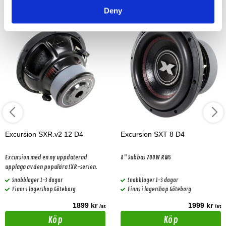
Deny
Excursion SXR.v2 12 D4
Excursion SXT 8 D4
Excursion med en ny uppdaterad
8" Subbas 700W RMS
upplaga av den populära SXR-serien.
Snabblager 1-3 dagar
Snabblager 1-3 dagar
Finns i lagershop Göteborg
Finns i lagershop Göteborg
1899 kr
1999 kr
/st
/st
Köp
Köp