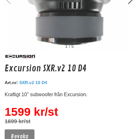
1
/
5
Hollywood HFG 1
Excursion SXR.v2 10 D4
Kromat galler till HF 1 (fläkt)
Art.nr:
SXR.v2 10 D4
Snabblager 1-3 dagar
Finns i lagershop Göteborg
Kraftigt 10" subwoofer från Excursion.
39 kr
/st
1599 kr/st
31 kr
/st
Köp
1699 kr/st
Bevaka