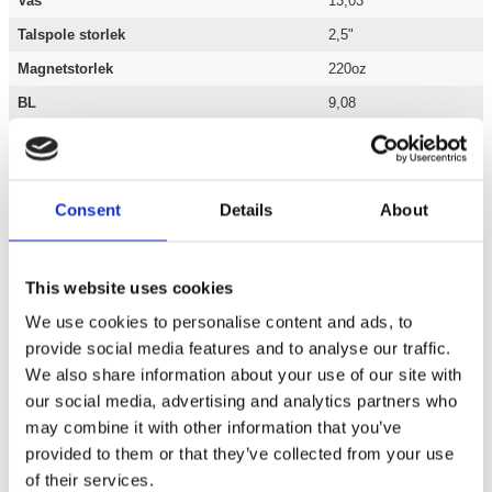
Vas
13,03
Talspole storlek
2,5"
Magnetstorlek
220oz
BL
9,08
CMS
0,093
MMS
142,4g
SD
314,1
Consent
Details
About
Vikt
7kg
This website uses cookies
We use cookies to personalise content and ads, to
provide social media features and to analyse our traffic.
Bilstereo / Basar / Baselement /
10"
We also share information about your use of our site with
Varumärken / Excursion /
Basar
our social media, advertising and analytics partners who
Grundshoppen / Varumärken /
Excursion
may combine it with other information that you’ve
provided to them or that they’ve collected from your use
Grundshoppen / Bilstereo /
Basar
of their services.