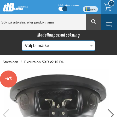
0
Inklusive moms
sv
Meny
Modellanpassad sökning
Startsidan
Excursion SXR.v2 10 D4
☓
Kanske någon av dessa produkter kan intressera
-6%
dig?