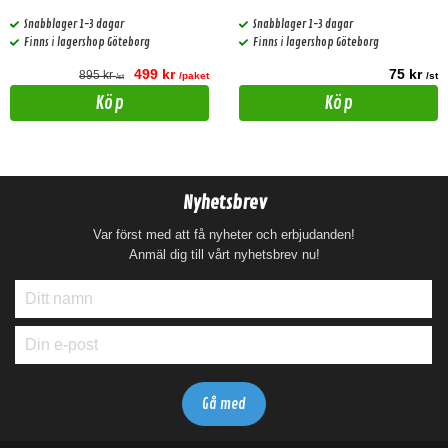
Snabblager 1-3 dagar
Snabblager 1-3 dagar
Finns i lagershop Göteborg
Finns i lagershop Göteborg
499 kr
75 kr
895 kr
/paket
/st
/st
Köp
Köp
Nyhetsbrev
Var först med att få nyheter och erbjudanden!
Anmäl dig till vårt nyhetsbrev nu!