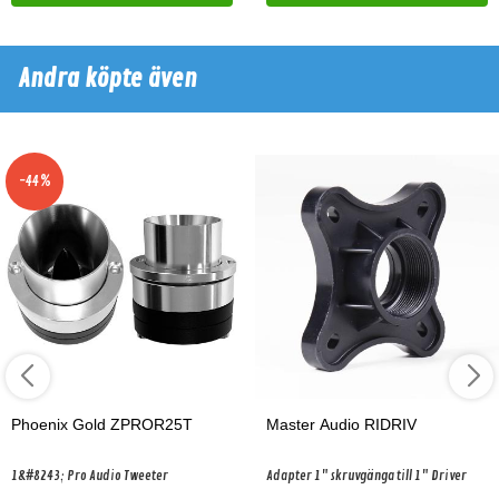
Andra köpte även
-44%
Phoenix Gold ZPROR25T
Master Audio RIDRIV
1&#8243; Pro Audio Tweeter
Adapter 1" skruvgänga till 1" Driver