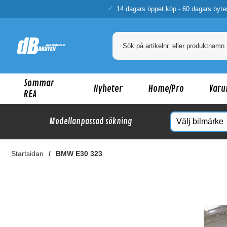
14 dagars öppet köp - 60 dagars byte
Sommar
Nyheter
Home/Pro
Varu
REA
Modellanpassad sökning
Startsidan
BMW E30 323
Ka