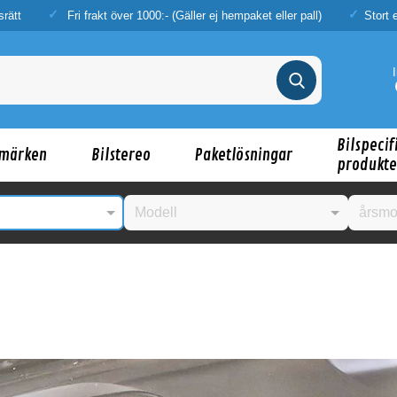
srätt
Fri frakt över 1000:- (Gäller ej hempaket eller pall)
Stort 
Bilspecif
märken
Bilstereo
Paketlösningar
produkte
nske någon av dessa produkter kan intressera d