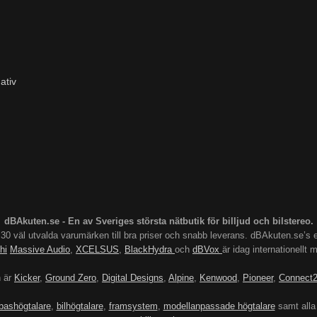
ativ
dBAkuten.se - En av Sveriges största nätbutik för billjud och bilstereo.
s 30 väl utvalda varumärken till bra priser och snabb leverans. dBAkuten.se
hi
Massive Audio
,
XCELSUS
,
BlackHydra
och
dBVox
är idag internationellt
n är
Kicker
,
Ground Zero
,
Digital Designs
,
Alpine
,
Kenwood
,
Pioneer
,
Connect
bashögtalare
,
bilhögtalare
,
framsystem
,
modellanpassade högtalare
samt alla