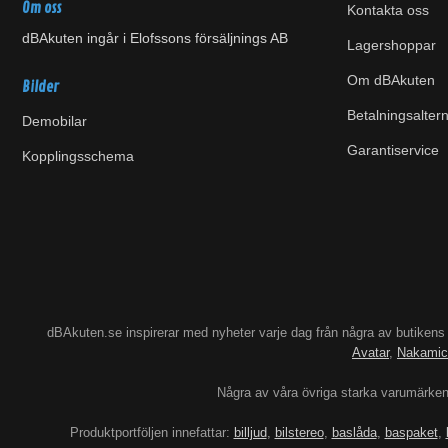
Om oss
Kontakta oss
dBAkuten ingår i Elofssons försäljnings AB
Lagershoppar
Om dBAkuten
Bilder
Betalningsaltern
Demobilar
Garantiservice
Kopplingsschema
dBAkuten.se inspirerar med nyheter varje dag från några av butiken
Avatar
,
Nakamic
Några av våra övriga starka varumärke
Produktportföljen innefattar:
billjud
,
bilstereo
,
baslåda
,
baspaket
,