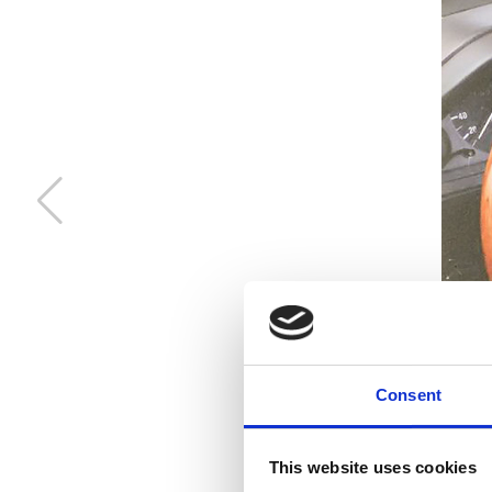
Deaf Bonce Machete 20mm2 OFC (Svart)
20mm2 kopparkabel
Snabblager 1-3 dagar
Finns i lagershop Göteborg
Consent
This website uses cookies