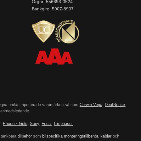
Orgnr: 556693-0524
Bankgiro: 5907-8907
’s egna unika importerade varumärken så som
Cerwin-Vega
,
DeafBonce
,
 marknadsledande.
2
,
Phoenix Gold
,
Sony
,
Focal
,
Emphaser
 tänkbara
tillbehör
som
bilspecifika monteringstillbehör
,
kablar
och