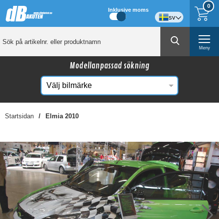
0
Inklusive moms
sv
Meny
Modellanpassad sökning
Startsidan
Elmia 2010
☓
Kanske någon av dessa produkter kan intressera
dig?