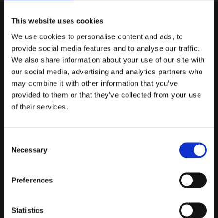
dB Akuten
This website uses cookies
Gruvgatan 31A
We use cookies to personalise content and ads, to
421 30 Västra Frölunda
provide social media features and to analyse our traffic.
We also share information about your use of our site with
Om oss
our social media, advertising and analytics partners who
may combine it with other information that you’ve
dBAkuten ingår i Elofssons försäljnings AB
provided to them or that they’ve collected from your use
of their services.
Bilder
Demobilar
Consent
Kopplingsschema
Necessary
Selection
Kundservice
Preferences
Köpvillkor
Sekretesspolicy
Statistics
Kontakta oss