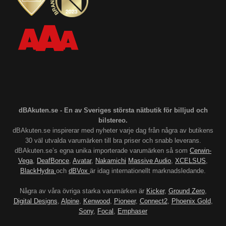
dBAkuten.se - En av Sveriges största nätbutik för billjud och
bilstereo.
dBAkuten.se inspirerar med nyheter varje dag från några av butikens
30 väl utvalda varumärken till bra priser och snabb leverans.
dBAkuten.se’s egna unika importerade varumärken så som
Cerwin-
Vega
,
DeafBonce
,
Avatar
,
Nakamichi
Massive Audio
,
XCELSUS
,
BlackHydra
och
dBVox
är idag internationellt marknadsledande.
Några av våra övriga starka varumärken är
Kicker
,
Ground Zero
,
Digital Designs
,
Alpine
,
Kenwood
,
Pioneer
,
Connect2
,
Phoenix Gold
,
Sony
,
Focal
,
Emphaser