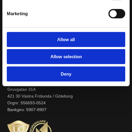
Lagershoppar
Marketing
Om dBAkuten
Betalningsalternativ
Allow all
Garantiservice
Socialt
Allow selection
Företagsuppgifter
Deny
dBAkuten / Elofssons Försäljnings AB
Gruvgatan 31A
421 30 Västra Frölunda / Göteborg
Orgnr: 556693-0524
Bankgiro: 5907-8907