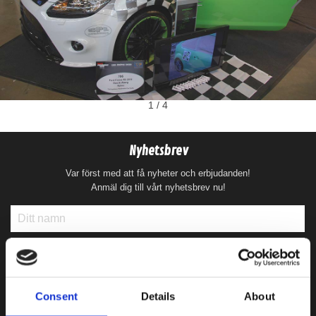
1
/
4
Deaf Bonce Machete 20mm2 OFC (Svart)
Nyhetsbrev
20mm2 kopparkabel
Var först med att få nyheter och erbjudanden!
Anmäl dig till vårt nyhetsbrev nu!
Snabblager 1-3 dagar
Finns i lagershop Göteborg
99 kr
/st
79 kr
/st
Köp
Consent
Details
About