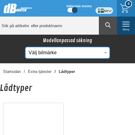
0
Inklusive moms
sv
Meny
Modellanpassad sökning
Startsidan
Extra tjänster
Lådtyper
Lådtyper