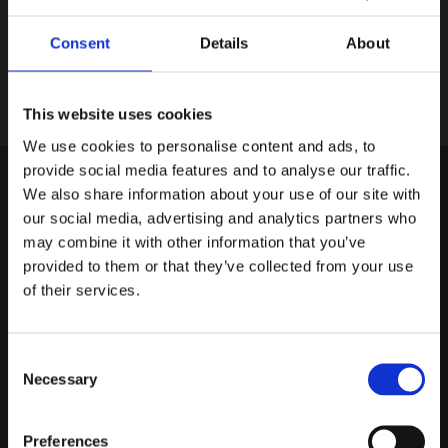
Consent
Details
About
This website uses cookies
We use cookies to personalise content and ads, to
provide social media features and to analyse our traffic.
dB Akuten
We also share information about your use of our site with
Gruvgatan 31A
our social media, advertising and analytics partners who
421 30 Västra Frölunda
may combine it with other information that you’ve
provided to them or that they’ve collected from your use
Om oss
of their services.
dBAkuten ingår i Elofssons försäljnings AB
Consent
Bilder
Necessary
Selection
Demobilar
Kopplingsschema
Preferences