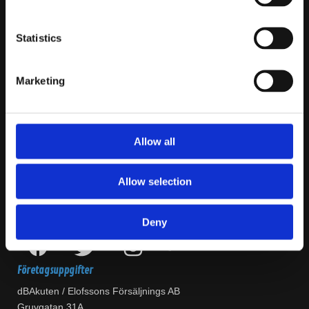
Kundservice
Statistics
Köpvillkor
Sekretesspolicy
Marketing
Kontakta oss
Lagershoppar
Allow all
Om dBAkuten
Betalningsalternativ
Allow selection
Garantiservice
Socialt
Deny
Företagsuppgifter
dBAkuten / Elofssons Försäljnings AB
Gruvgatan 31A