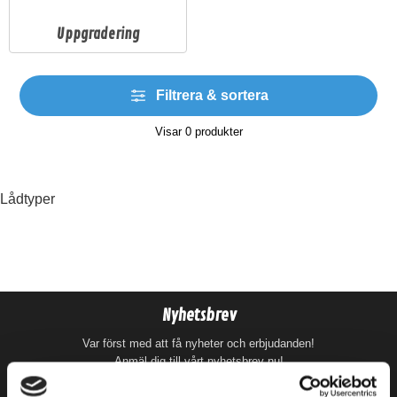
Uppgradering
Filtrera & sortera
Visar
0
produkter
Lådtyper
Nyhetsbrev
Var först med att få nyheter och erbjudanden!
Anmäl dig till vårt nyhetsbrev nu!