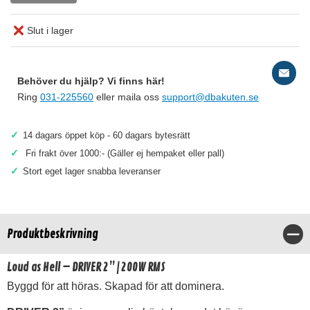
Slut i lager
Behöver du hjälp? Vi finns här!
Ring
031-225560
eller maila oss
support@dbakuten.se
✓
14 dagars öppet köp - 60 dagars bytesrätt
✓
Fri frakt över 1000:- (Gäller ej hempaket eller pall)
✓
Stort eget lager snabba leveranser
Produktbeskrivning
Stä
Loud as Hell – DRIVER 2” | 200W RMS
Byggd för att höras. Skapad för att dominera.