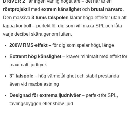
DRIVER 2”
är ingen vanlig högtalare – det här är en
röstprojektil
med
extrem känslighet
och
brutal närvaro
.
Den massiva
3-tums talspolen
klarar höga effekter utan att
tappa kontroll – perfekt för dig som vill maxa SPL och låta
varje decibel skära genom luften.
200W RMS-effekt
– för dig som spelar högt, länge
Extremt hög känslighet
– kräver minimalt med effekt för
maximalt ljudtryck
3” talspole
– hög värmetålighet och stabil prestanda
även vid maxbelastning
Designad för extrema ljudnivåer
– perfekt för SPL,
tävlingsbyggen eller show-ljud