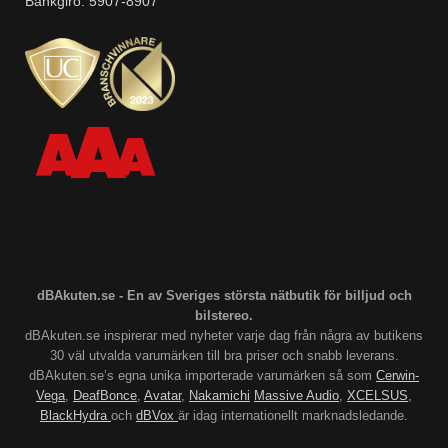
Bankgiro: 5907-8907
dBAkuten.se - En av Sveriges största nätbutik för billjud och
bilstereo.
dBAkuten.se inspirerar med nyheter varje dag från några av butikens
30 väl utvalda varumärken till bra priser och snabb leverans.
dBAkuten.se’s egna unika importerade varumärken så som
Cerwin-
Vega
,
DeafBonce
,
Avatar
,
Nakamichi
Massive Audio
,
XCELSUS
,
BlackHydra
och
dBVox
är idag internationellt marknadsledande.