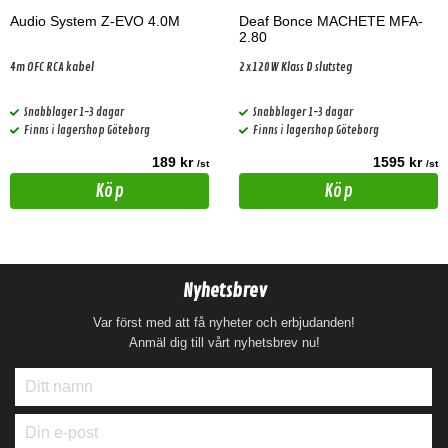
Audio System Z-EVO 4.0M
Deaf Bonce MACHETE MFA-
2.80
4m OFC RCA kabel
2x120W Klass D slutsteg
Snabblager 1-3 dagar
Snabblager 1-3 dagar
Finns i lagershop Göteborg
Finns i lagershop Göteborg
189 kr
1595 kr
/st
/st
Köp
Köp
Nyhetsbrev
Var först med att få nyheter och erbjudanden!
Anmäl dig till vårt nyhetsbrev nu!