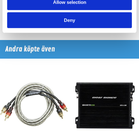
Allow selection
Finns i lagershop Göteborg
Finns i lagershop Göteborg
1595 kr
795 kr
/st
/st
Deny
Köp
Köp
Andra köpte även