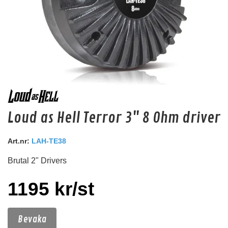
Audio System Z-EVO 0.5M EXT
Loud as Hell Terror 3" 8 Ohm driver
0,5m RCA förlängning
Snabblager 1-3 dagar
Art.nr:
LAH-TE38
Finns i lagershop Göteborg
Brutal 2" Drivers
129 kr
/st
1195 kr/st
103 kr
/st
Köp
Bevaka