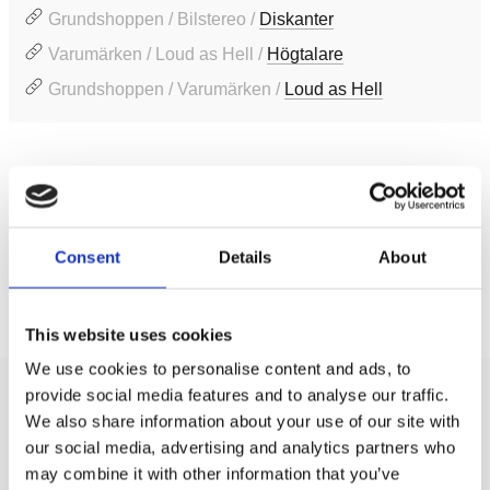
Grundshoppen / Bilstereo /
Diskanter
Varumärken / Loud as Hell /
Högtalare
Grundshoppen / Varumärken /
Loud as Hell
Produktinformation
SKU:
LAH-TE38
EAN / GTIN:
072168884828
Consent
Details
About
Prishistorik
This website uses cookies
Lägsta pris de senaste 30 dagarna är 1195 kr
We use cookies to personalise content and ads, to
provide social media features and to analyse our traffic.
Recensioner
We also share information about your use of our site with
our social media, advertising and analytics partners who
may combine it with other information that you’ve
Produkten har inga recensioner