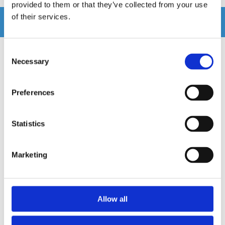
provided to them or that they’ve collected from your use
of their services.
Relaterade produkter
Consent
Necessary
Selection
Preferences
Statistics
Marketing
Loud as Hell Inferno 3" 8 Ohm
Loud as Hell Chaos 12" 4 Ohm
driver
Allow all
2" Driver
12" Midbas 300W RMS
Snabblager 1-3 dagar
Snabblager 1-3 dagar