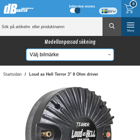
0
Inklusive moms
sv
Meny
Modellanpassad sökning
Startsidan
Loud as Hell Terror 3" 8 Ohm driver
☓
Kanske någon av dessa produkter kan intressera
dig?