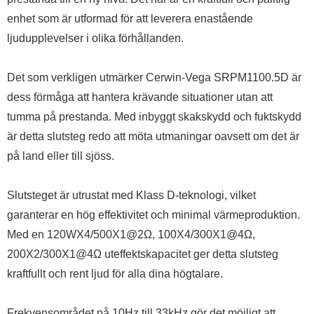
enhet som är utformad för att leverera enastående
ljudupplevelser i olika förhållanden.
Det som verkligen utmärker Cerwin-Vega SRPM1100.5D är
dess förmåga att hantera krävande situationer utan att
tumma på prestanda. Med inbyggt skakskydd och fuktskydd
är detta slutsteg redo att möta utmaningar oavsett om det är
på land eller till sjöss.
Slutsteget är utrustat med Klass D-teknologi, vilket
garanterar en hög effektivitet och minimal värmeproduktion.
Med en 120WX4/500X1@2Ω, 100X4/300X1@4Ω,
200X2/300X1@4Ω uteffektskapacitet ger detta slutsteg
kraftfullt och rent ljud för alla dina högtalare.
Frekvensområdet på 10Hz till 33kHz gör det möjligt att