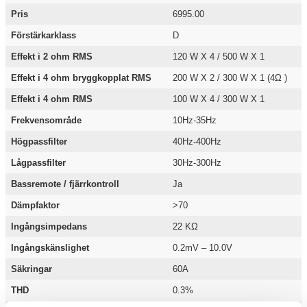
Pris
6995.00
Förstärkarklass
D
Effekt i 2 ohm RMS
120 W X 4 / 500 W X 1
Effekt i 4 ohm bryggkopplat RMS
200 W X 2 / 300 W X 1 (4Ω )
Effekt i 4 ohm RMS
100 W X 4 / 300 W X 1
Frekvensområde
10Hz-35Hz
Högpassfilter
40Hz-400Hz
Lågpassfilter
30Hz-300Hz
Bassremote / fjärrkontroll
Ja
Dämpfaktor
>70
Ingångsimpedans
22 KΩ
Ingångskänslighet
0.2mV – 10.0V
Säkringar
60A
THD
0.3%