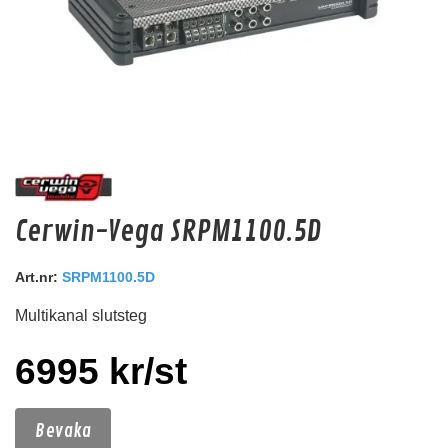
Machete MAT-16
Cerwin-Vega SRPM1100.5D
1,6mm ringterminal. 2par/förpackning.
Snabblager 1-3 dagar
Art.nr:
SRPM1100.5D
Finns i lagershop Göteborg
Multikanal slutsteg
10 kr
/st
6995 kr/st
8 kr
/st
Köp
Bevaka