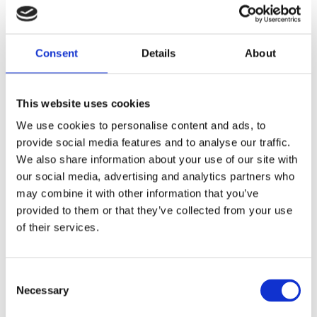
Dimensioner
260 x 134 x 44.5 mm
Consent
Details
About
Grundshoppen / Marin /
Slutsteg
This website uses cookies
Bilstereo / Slutsteg /
Multikanal
We use cookies to personalise content and ads, to
Varumärken / Cerwin-Vega /
Slutsteg
provide social media features and to analyse our traffic.
Grundshoppen / Varumärken /
Cerwin-Vega
We also share information about your use of our site with
our social media, advertising and analytics partners who
may combine it with other information that you’ve
Produktinformation
provided to them or that they’ve collected from your use
of their services.
SKU:
SRPM1100.5D
EAN / GTIN:
847169029172
Consent
Prishistorik
Necessary
Selection
Lägsta pris de senaste 30 dagarna är 6995 kr