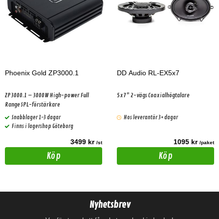
Phoenix Gold ZP3000.1
DD Audio RL-EX5x7
ZP3000.1 – 3000W High-power Full
5x7" 2-vägs Coaxialhögtalare
Range SPL-förstärkare
Snabblager 1-3 dagar
Hos leverantör 3+ dagar
Finns i lagershop Göteborg
3499 kr
1095 kr
/st
/paket
Köp
Köp
Nyhetsbrev