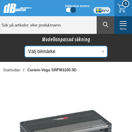
0
Inklusive moms
sv
Meny
Modellanpassad sökning
Startsidan
Cerwin-Vega SRPM1100.5D
☓
Kanske någon av dessa produkter kan intressera
dig?