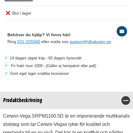
Slut i lager
Behöver du hjälp? Vi finns här!
Ring
031-225560
eller maila oss
support@dbakuten.se
✓
14 dagars öppet köp - 60 dagars bytesrätt
✓
Fri frakt över 1000:- (Gäller ej hempaket eller pall)
✓
Stort eget lager snabba leveranser
Produktbeskrivning
Stä
Cerwin-Vega SRPM1100.5D är en imponerande multikanals
slutsteg som tar Cerwin-Vegas rykte för kvalitet och
prestanda till en ny nivå. Det här är en kraftfull och pålitlig