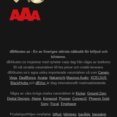
dBAkuten.se - En av Sveriges största nätbutik för billjud och
bilstereo.
dBAkuten.se inspirerar med nyheter varje dag från några av butikens
30 väl utvalda varumärken till bra priser och snabb leverans.
dBAkuten.se’s egna unika importerade varumärken så som
Cerwin-
Vega
,
DeafBonce
,
Avatar
,
Nakamichi
Massive Audio
,
XCELSUS
,
BlackHydra
och
dBVox
är idag internationellt marknadsledande.
Några av våra övriga starka varumärken är
Kicker
,
Ground Zero
,
Digital Designs
,
Alpine
,
Kenwood
,
Pioneer
,
Connect2
,
Phoenix Gold
,
Sony
,
Focal
,
Emphaser
Produktportföljen innefattar:
billjud
,
bilstereo
,
baslåda
,
baspaket
,