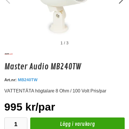
1
/
3
dBVox Kopplingsplint 6xM8 Svart
Master Audio MB240TW
Svart Kopplingsplint. 6st M8
Snabblager 1-3 dagar
Art.nr:
MB240TW
Finns i lagershop Göteborg
VATTENTÄTA högtalare 8 Ohm / 100 Volt Pris/par
195 kr
/st
Köp
995 kr/par
Lägg i varukorg