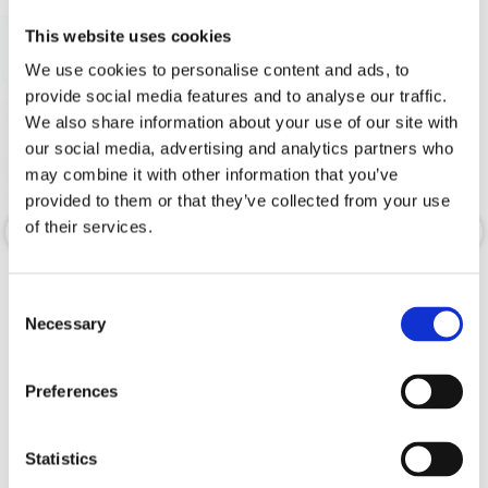
This website uses cookies
We use cookies to personalise content and ads, to
provide social media features and to analyse our traffic.
We also share information about your use of our site with
our social media, advertising and analytics partners who
may combine it with other information that you’ve
provided to them or that they’ve collected from your use
of their services.
Master Audio HL801
Master Audio BT400W
Consent
Necessary
Selection
Vattentät trädgårdshögtalare.
Smidiga vägghögtalare
Hos leverantör 3+ dagar
Snabblager 1-3 dagar
Preferences
Finns i lagershop Göteborg
1595 kr
695 kr
/st
/paket
Statistics
Köp
Köp