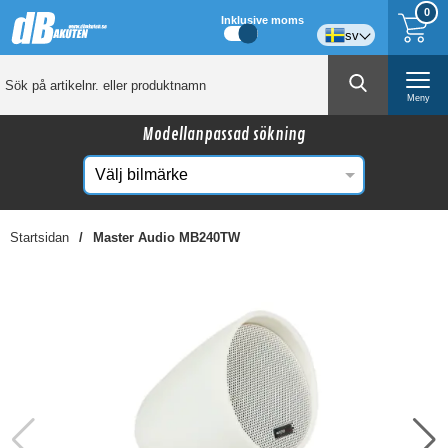
0
Inklusive moms
sv
Meny
Modellanpassad sökning
Startsidan
Master Audio MB240TW
☓
Kanske någon av dessa produkter kan intressera
dig?