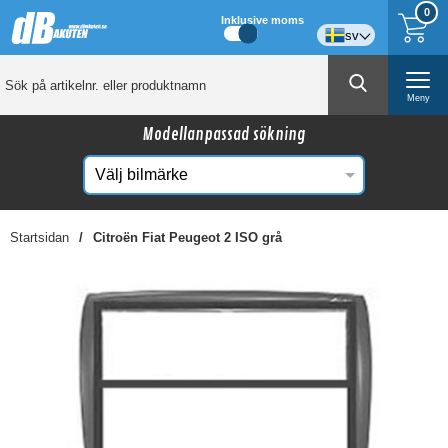
0
Inklusive moms
sv
Meny
Modellanpassad sökning
Startsidan
Citroën Fiat Peugeot 2 ISO grå
☓
Kanske någon av dessa produkter kan intressera
dig?