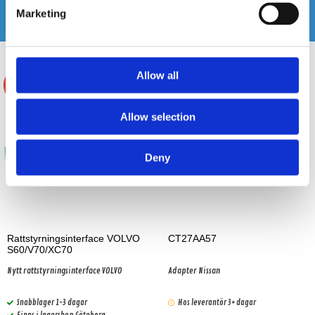
Marketing
Andra köpte även
Allow all
-21%
Allow selection
Deny
Rattstyrningsinterface VOLVO
CT27AA57
S60/V70/XC70
Nytt rattstyrningsinterface VOLVO
Adapter Nissan
Snabblager 1-3 dagar
Hos leverantör 3+ dagar