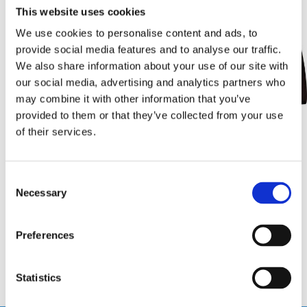
-7%
This website uses cookies
We use cookies to personalise content and ads, to
provide social media features and to analyse our traffic.
We also share information about your use of our site with
our social media, advertising and analytics partners who
may combine it with other information that you’ve
provided to them or that they’ve collected from your use
of their services.
Monteringsram Ducato, Boxer,
Monteringsram Citroën, Fiat,
Jumper
Peugeot: 2-DIN svart
Consent
Ram Fiat Ducato, Peugeot Boxer, Citroen
Monteringsram 2-DIN
Necessary
Selection
Jumper och Opel Movano 2006-2024
Hos leverantör 3+ dagar
Hos leverantör 3+ dagar
Preferences
395 kr
139 kr
149 kr
/st
/st
/st
Köp
Köp
Statistics