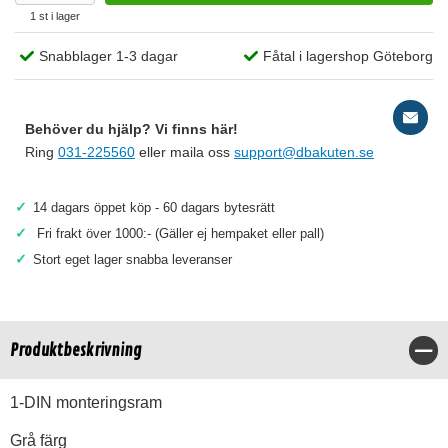
1 st i lager
Snabblager 1-3 dagar
Fåtal i lagershop Göteborg
Behöver du hjälp? Vi finns här!
Ring
031-225560
eller maila oss
support@dbakuten.se
✓
14 dagars öppet köp - 60 dagars bytesrätt
✓
Fri frakt över 1000:- (Gäller ej hempaket eller pall)
✓
Stort eget lager snabba leveranser
Produktbeskrivning
Stä
1-DIN monteringsram
Grå färg