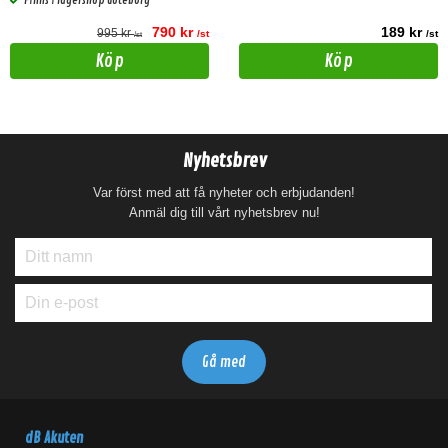
Finns i lagershop Göteborg
790 kr
189 kr
995 kr
/st
/st
/st
Köp
Köp
Nyhetsbrev
Var först med att få nyheter och erbjudanden!
Anmäl dig till vårt nyhetsbrev nu!
dB Akuten