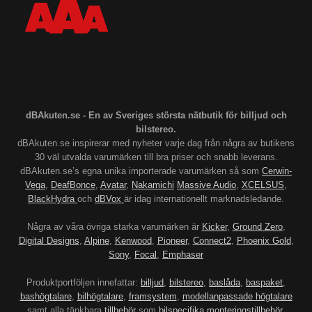
dBAkuten.se - En av Sveriges största nätbutik för billjud och
bilstereo.
dBAkuten.se inspirerar med nyheter varje dag från några av butikens
30 väl utvalda varumärken till bra priser och snabb leverans.
dBAkuten.se’s egna unika importerade varumärken så som
Cerwin-
Vega
,
DeafBonce
,
Avatar
,
Nakamichi
Massive Audio
,
XCELSUS
,
BlackHydra
och
dBVox
är idag internationellt marknadsledande.
Några av våra övriga starka varumärken är
Kicker
,
Ground Zero
,
Digital Designs
,
Alpine
,
Kenwood
,
Pioneer
,
Connect2
,
Phoenix Gold
,
Sony
,
Focal
,
Emphaser
Produktportföljen innefattar:
billjud
,
bilstereo
,
baslåda
,
baspaket
,
bashögtalare
,
bilhögtalare
,
framsystem
,
modellanpassade högtalare
samt alla tänkbara
tillbehör
som
bilspecifika monteringstillbehör
,