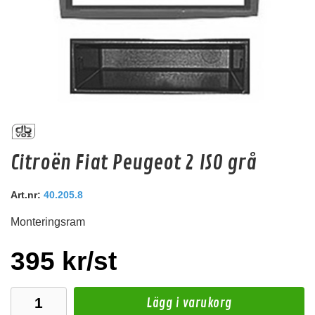
AA-Chrysler.02-ISO
Citroën Fiat Peugeot 2 ISO grå
Antennadapter till Chrystler 2001->
Snabblager 1-3 dagar
Art.nr:
40.205.8
Finns i lagershop Göteborg
Monteringsram
149 kr
/st
Köp
395 kr/st
Lägg i varukorg