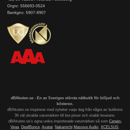
Orgnr: 556693-0524
Bankgiro: 5907-8907
dBAkuten.se - En av Sveriges största nätbutik för billjud och
bilstereo.
dBAkuten.se inspirerar med nyheter varje dag från några av butikens
30 väl utvalda varumärken till bra priser och snabb leverans.
dBAkuten.se’s egna unika importerade varumärken så som
Cerwin-
Vega
,
DeafBonce
,
Avatar
,
Nakamichi
Massive Audio
,
XCELSUS
,