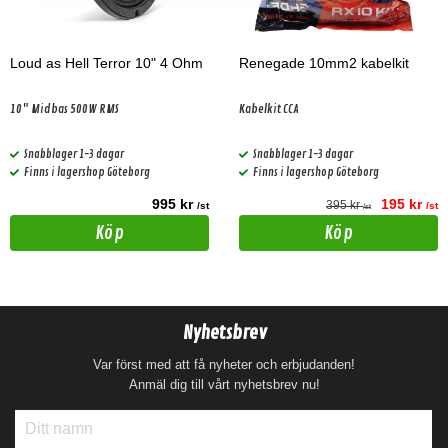
Loud as Hell Terror 10" 4 Ohm
Renegade 10mm2 kabelkit
10" Midbas 500W RMS
Kabelkit CCA
Snabblager 1-3 dagar
Snabblager 1-3 dagar
Finns i lagershop Göteborg
Finns i lagershop Göteborg
995 kr
195 kr
395 kr
/st
/st
/st
Köp
Köp
Nyhetsbrev
Var först med att få nyheter och erbjudanden!
Anmäl dig till vårt nyhetsbrev nu!