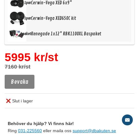
Cerwin-Vega XED 6x9"
1par
Cerwin-Vega XED650C kit
1par
Renegade 1x12" RBK1100XL Baspaket
2paket
5995 kr/st
7160 kr/st
Bevaka
Slut i lager
Behöver du hjälp? Vi finns här!
Ring
031-225560
eller maila oss
support@dbakuten.se