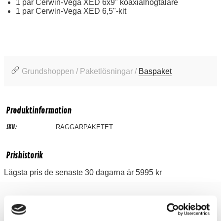
1 par
Cerwin-Vega XED 6x9" koaxialhögtalare
1 par
Cerwin-Vega XED 6,5"-kit
Grundshoppen / Paketlösningar /
Baspaket
Produktinformation
SKU:
RAGGARPAKETET
Prishistorik
Lägsta pris de senaste 30 dagarna är 5995 kr
Recensioner