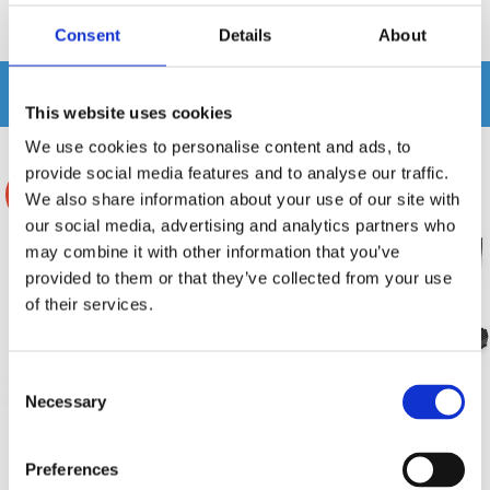
Produkten har inga recensioner
Consent
Details
About
Relaterade produkter
This website uses cookies
We use cookies to personalise content and ads, to
provide social media features and to analyse our traffic.
-28%
-21%
We also share information about your use of our site with
our social media, advertising and analytics partners who
may combine it with other information that you’ve
provided to them or that they’ve collected from your use
of their services.
Consent
Necessary
Selection
2x8" Baslåda Reiss RS-RX8.D4
2x8" Baslåda Reiss RS-
amp
BQ8.D4 amp
Preferences
2x8" Baslåda 800W RMS med 1500W
2x8" Baslåda 1000W RMS med 2000W