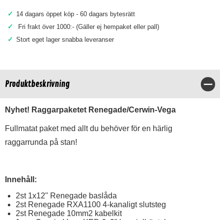
✓
14 dagars öppet köp - 60 dagars bytesrätt
✓
Fri frakt över 1000:- (Gäller ej hempaket eller pall)
✓
Stort eget lager snabba leveranser
Produktbeskrivning
Stä
Nyhet! Raggarpaketet Renegade/Cerwin-Vega
Fullmatat paket med allt du behöver för en härlig
raggarrunda på stan!
Innehåll:
2st
1x12" Renegade baslåda
2st
Renegade RXA1100 4-kanaligt slutsteg
2st
Renegade 10mm2 kabelkit