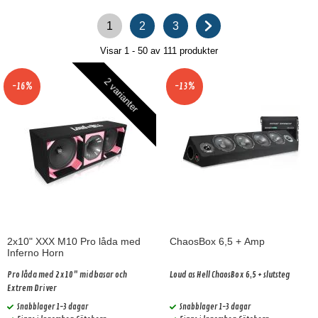
1
2
3
Visar 1 - 50 av
111
produkter
2 varianter
-16%
-13%
2x10" XXX M10 Pro låda med
ChaosBox 6,5 + Amp
Inferno Horn
Pro låda med 2x10" midbasar och
Loud as Hell ChaosBox 6,5 + slutsteg
Extrem Driver
Snabblager 1-3 dagar
Snabblager 1-3 dagar