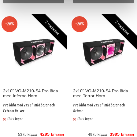
2 varianter
2 varianter
-20%
-20%
2x10" VO-M210-S4 Pro låda
2x10" VO-M210-S4 Pro låda
med Inferno Horn
med Terror Horn
Pro låda med 2x10" midbasar och
Pro låda med 2x10" midbasar och
Extrem Driver
Driver
Slut i lager
Slut i lager
4295 kr
3995 kr
5375 kr
4975 kr
/paket
/paket
/paket
/paket