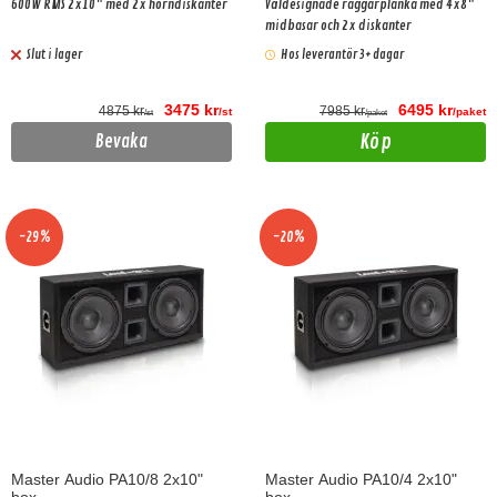
600W RMS 2x10" med 2x horndiskanter
Väldesignade raggarplanka med 4x8"
midbasar och 2x diskanter
Slut i lager
Hos leverantör 3+ dagar
3475 kr
6495 kr
4875 kr
7985 kr
/st
/paket
/st
/paket
Köp
Bevaka
-29%
-20%
Master Audio PA10/8 2x10"
Master Audio PA10/4 2x10"