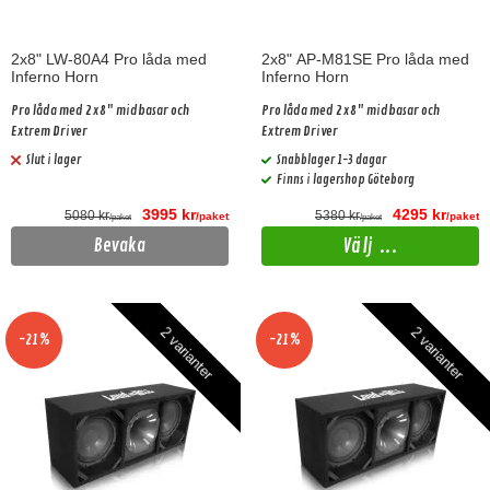
2x8" LW-80A4 Pro låda med
2x8" AP-M81SE Pro låda med
Inferno Horn
Inferno Horn
Pro låda med 2x8" midbasar och
Pro låda med 2x8" midbasar och
Extrem Driver
Extrem Driver
Slut i lager
Snabblager 1-3 dagar
Finns i lagershop Göteborg
3995 kr
4295 kr
5080 kr
5380 kr
/paket
/paket
/paket
/paket
Välj ...
Bevaka
2 varianter
2 varianter
-21%
-21%