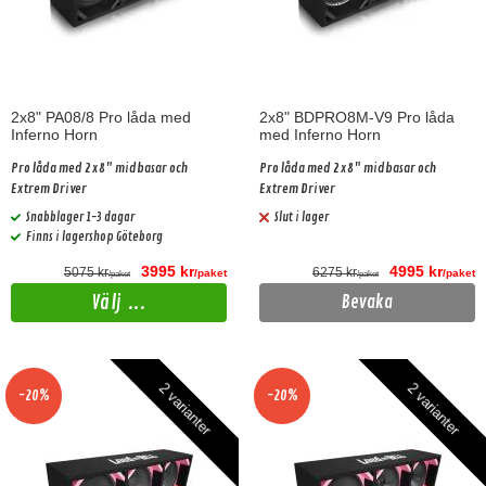
2x8" PA08/8 Pro låda med
2x8" BDPRO8M-V9 Pro låda
Inferno Horn
med Inferno Horn
Pro låda med 2x8" midbasar och
Pro låda med 2x8" midbasar och
Extrem Driver
Extrem Driver
Snabblager 1-3 dagar
Slut i lager
Finns i lagershop Göteborg
3995 kr
4995 kr
5075 kr
6275 kr
/paket
/paket
/paket
/paket
Välj ...
Bevaka
2 varianter
2 varianter
-20%
-20%