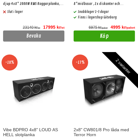
djup 4x8" 2000W RMS Raggarplanka,
8"midbasar , 2x diskanter och
Helt galna diskanthorn och ett slutsteg
delningsfilter!
Slut i lager
Snabblager 1-3 dagar
som kan driva allt.
Finns i lagershop Göteborg
17995 kr
4995 kr
23140 kr
6975 kr
/st
/paket
/st
/paket
Köp
Bevaka
2 varianter
-18%
-17%
Vibe BDPRO 4x8" LOUD AS
2x8" CW801/8 Pro låda med
HELL slotplanka
Terror Horn