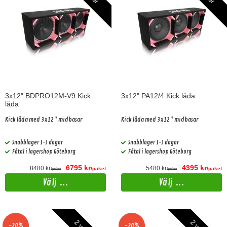
3x12" BDPRO12M-V9 Kick
3x12" PA12/4 Kick låda
låda
Kick låda med 3x12" midbasar
Kick låda med 3x12" midbasar
Snabblager 1-3 dagar
Snabblager 1-3 dagar
Fåtal i lagershop Göteborg
Fåtal i lagershop Göteborg
6795 kr
4395 kr
8480 kr
5480 kr
/paket
/paket
/paket
/paket
Välj ...
Välj ...
-20%
-20%