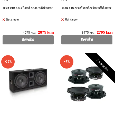
box
box
300W RMS 2x10" med 2x horndiskanter
300W RMS 2x10" med 2x horndiskanter
Slut i lager
Slut i lager
2875 kr
2795 kr
4075 kr
3475 kr
/st
/st
/st
/st
Bevaka
Bevaka
3 varianter
-20%
-7%