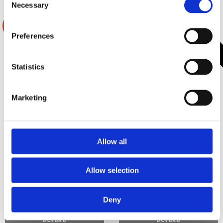
Necessary
Selection
2 varianter
2 varianter
-22%
-20%
Preferences
Statistics
Marketing
2x10" BDPRO10M-V9 Pro låda
2x10" BDPRO10M-V9 Pro låda
Allow all
med Terror Horn
med Inferno Horn
Pro låda med 2x10" midbasar och
Pro låda med 2x10" midbasar och
Driver
Extrem Driver
Allow selection
Slut i lager
Slut i lager
Deny
5495 kr
5995 kr
7075 kr
7475 kr
/paket
/paket
/paket
/paket
Bevaka
Bevaka