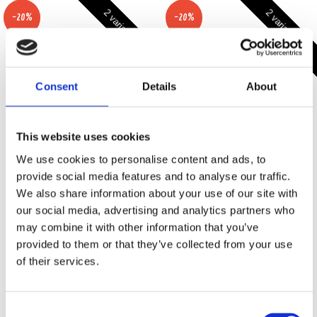
2 varianter
2 varianter
-20%
-20%
Consent
Details
About
This website uses cookies
We use cookies to personalise content and ads, to
2x12" BDPRO12M-V9 Pro låda
2x12" BDPRO12M-V9 Pro låda
provide social media features and to analyse our traffic.
med Inferno Horn
med Terror Horn
We also share information about your use of our site with
Pro låda med 2x12" midbasar och
Pro låda med 2x12" midbasar och
our social media, advertising and analytics partners who
Extrem Driver
Driver
may combine it with other information that you’ve
Slut i lager
Slut i lager
provided to them or that they’ve collected from your use
of their services.
6295 kr
5995 kr
7875 kr
7475 kr
/paket
/paket
/paket
/paket
Bevaka
Bevaka
Consent