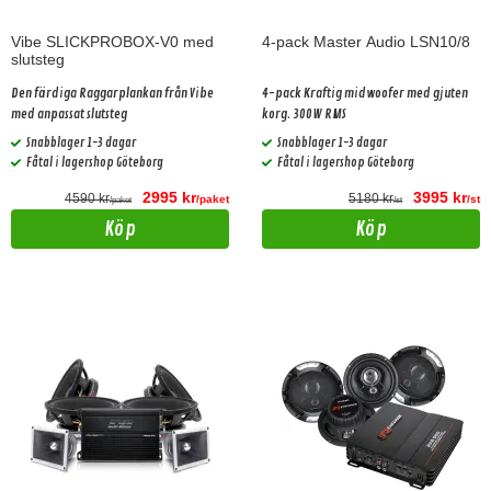
Vibe SLICKPROBOX-V0 med
4-pack Master Audio LSN10/8
slutsteg
Den färdiga Raggarplankan från Vibe
4-pack Kraftig midwoofer med gjuten
med anpassat slutsteg
korg. 300W RMS
Snabblager 1-3 dagar
Snabblager 1-3 dagar
Fåtal i lagershop Göteborg
Fåtal i lagershop Göteborg
2995 kr
3995 kr
4590 kr
5180 kr
/paket
/st
/paket
/st
Köp
Köp