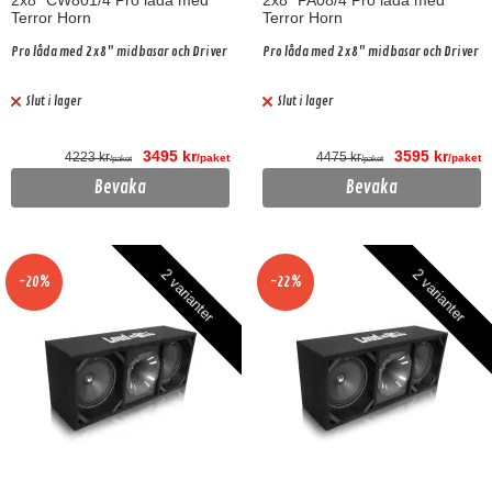
2x8" CW801/4 Pro låda med
2x8" PA08/4 Pro låda med
Terror Horn
Terror Horn
Pro låda med 2x8" midbasar och Driver
Pro låda med 2x8" midbasar och Driver
Slut i lager
Slut i lager
3495 kr
3595 kr
4223 kr
4475 kr
/paket
/paket
/paket
/paket
Bevaka
Bevaka
2 varianter
2 varianter
-20%
-22%