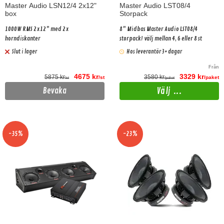
Master Audio LSN12/4 2x12"
Master Audio LST08/4
box
Storpack
1000W RMS 2x12" med 2x
8" Midbas Master Audio LST08/4
horndiskanter
storpack! välj mellan 4, 6 eller 8 st
Slut i lager
Hos leverantör 3+ dagar
Från
4675 kr
3329 kr
5875 kr
3580 kr
/st
/paket
/st
/paket
Välj ...
Bevaka
-35%
-23%