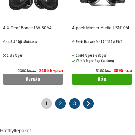
4 X Deaf Bonce LW-80A4
4-pack Master Audio LSN10/4
4 pack 8" SQL Midbasar
4-Pack Midwoofer 10" 300W RMS
Slut i lager
Snabblager 1-3 dagar
Fåtal i lagershop Göteborg
2195 kr
3995 kr
2390 kr
5180 kr
/paket
/st
/paket
/st
Köp
Bevaka
1
2
3
Hatthyllepaket