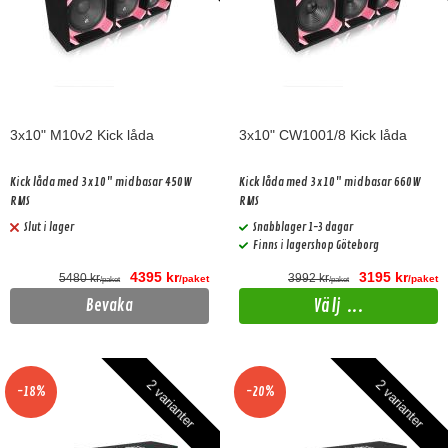
3x10" M10v2 Kick låda
3x10" CW1001/8 Kick låda
Kick låda med 3x10" midbasar 450W
Kick låda med 3x10" midbasar 660W
RMS
RMS
Slut i lager
Snabblager 1-3 dagar
Finns i lagershop Göteborg
4395 kr
3195 kr
5480 kr
3992 kr
/paket
/paket
/paket
/paket
Välj ...
Bevaka
2 varianter
2 varianter
-18%
-20%