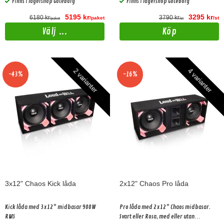
Finns i lagershop Göteborg
Finns i lagershop Göteborg
5195 kr
3295 kr
6180 kr
3790 kr
/paket
/st
/paket
/st
Välj ...
Köp
2 varianter
4 varianter
-43%
-16%
3x12" Chaos Kick låda
2x12" Chaos Pro låda
Kick låda med 3x12" midbasar 900W
Pro låda med 2x12" Chaos midbasar.
RMS
Svart eller Rosa, med eller utan