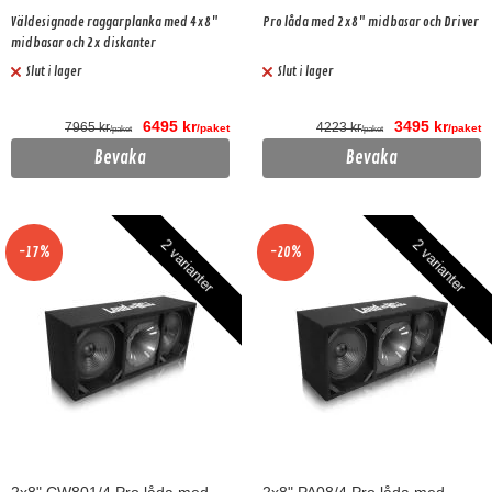
Väldesignade raggarplanka med 4x8"
Pro låda med 2x8" midbasar och Driver
midbasar och 2x diskanter
Slut i lager
Slut i lager
6495 kr
3495 kr
7965 kr
4223 kr
/paket
/paket
/paket
/paket
Bevaka
Bevaka
2 varianter
2 varianter
-17%
-20%