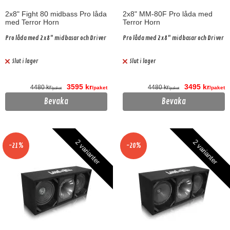
2x8" Fight 80 midbass Pro låda
2x8" MM-80F Pro låda med
med Terror Horn
Terror Horn
Pro låda med 2x8" midbasar och Driver
Pro låda med 2x8" midbasar och Driver
Slut i lager
Slut i lager
3595 kr
3495 kr
4480 kr
4480 kr
/paket
/paket
/paket
/paket
Bevaka
Bevaka
2 varianter
2 varianter
-21%
-20%