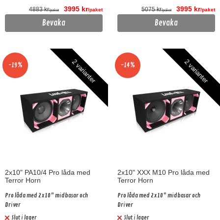
3995 kr
3995 kr
4883 kr
5075 kr
/paket
/paket
/paket
/paket
Bevaka
Bevaka
2 varianter
2 varianter
-19%
-14%
2x10" PA10/4 Pro låda med
2x10" XXX M10 Pro låda med
Terror Horn
Terror Horn
Pro låda med 2x10" midbasar och
Pro låda med 2x10" midbasar och
Driver
Driver
Slut i lager
Slut i lager