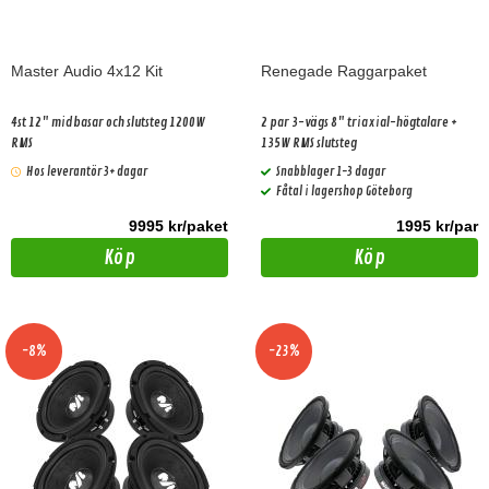
Master Audio 4x12 Kit
Renegade Raggarpaket
4st 12" midbasar och slutsteg 1200W
2 par 3-vägs 8" triaxial-högtalare +
RMS
135W RMS slutsteg
Hos leverantör 3+ dagar
Snabblager 1-3 dagar
Fåtal i lagershop Göteborg
9995 kr/paket
1995 kr/par
Köp
Köp
-8%
-23%