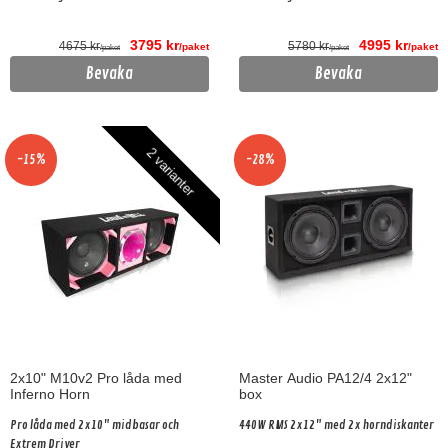
3795 kr
4995 kr
4675 kr
5780 kr
/paket
/paket
/paket
/paket
Bevaka
Bevaka
2 varianter
-15%
-28%
2x10" M10v2 Pro låda med
Master Audio PA12/4 2x12"
Inferno Horn
box
Pro låda med 2x10" midbasar och
440W RMS 2x12" med 2x horndiskanter
Extrem Driver