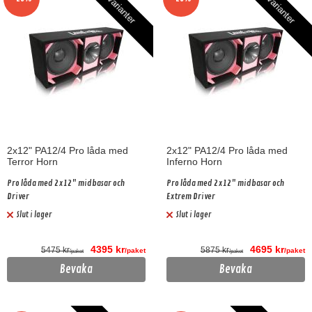
2 varianter
2 varianter
2x12" PA12/4 Pro låda med
2x12" PA12/4 Pro låda med
Terror Horn
Inferno Horn
Pro låda med 2x12" midbasar och
Pro låda med 2x12" midbasar och
Driver
Extrem Driver
Slut i lager
Slut i lager
4395 kr
4695 kr
5475 kr
5875 kr
/paket
/paket
/paket
/paket
Bevaka
Bevaka