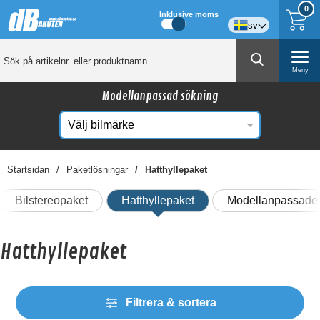
0
Inklusive moms
sv
Meny
Modellanpassad sökning
Startsidan
Paketlösningar
Hatthyllepaket
Bilstereopaket
Hatthyllepaket
Modellanpassade 
Hatthyllepaket
Filtrera & sortera