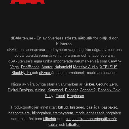
dBAkuten.se - En av Sveriges största nätbutik för billjud och
bilstereo.
dBAkuten.se inspirerar med nyheter varje dag från några av butikens
30 väl utvalda varumärken till bra priser och snabb leverans.
dBAkuten.se’s egna unika importerade varumärken så som
Cerwin-
Vega
,
DeafBonce
,
Avatar
,
Nakamichi
Massive Audio
,
XCELSUS
,
BlackHydra
och
dBVox
är idag internationellt marknadsledande.
Några av våra övriga starka varumärken är
Kicker
,
Ground Zero
,
Digital Designs
,
Alpine
,
Kenwood
,
Pioneer
,
Connect2
,
Phoenix Gold
,
Sony
,
Focal
,
Emphaser
Produktportföljen innefattar:
billjud
,
bilstereo
,
baslåda
,
baspaket
,
bashögtalare
,
bilhögtalare
,
framsystem
,
modellanpassade högtalare
samt alla tänkbara
tillbehör
som
bilspecifika monteringstillbehör
,
kablar
och
bilbatteri
.