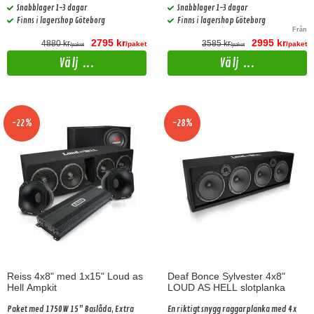
diskanthorn.
Snabblager 1-3 dagar
Snabblager 1-3 dagar
Finns i lagershop Göteborg
Finns i lagershop Göteborg
Från
2795 kr
2995 kr
4880 kr
3585 kr
/paket
/paket
/paket
/paket
Välj ...
Välj ...
-22%
-28%
Reiss 4x8" med 1x15" Loud as
Deaf Bonce Sylvester 4x8"
Hell Ampkit
LOUD AS HELL slotplanka
Paket med 1750W 15" Baslåda, Extra
En riktigt snygg raggarplanka med 4x