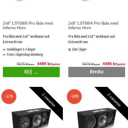
2x8" LST08/8 Pro låda med
2x8" LST08/4 Pro låda med
Inferno Horn
Inferno Horn
Pro låda med 2x8" midbasar och
Pro låda med 2x8" midbasar och
Extrem Driver
Extrem Driver
Snabblager 1-3 dagar
Slut i lager
Finns i lagershop Göteborg
4495 kr
4495 kr
5675 kr
5675 kr
/paket
/paket
/paket
/paket
Välj ...
Bevaka
2 varianter
2 varianter
-21%
-20%