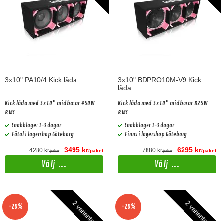
3x10" PA10/4 Kick låda
3x10" BDPRO10M-V9 Kick
låda
Kick låda med 3x10" midbasar 450W
Kick låda med 3x10" midbasar 825W
RMS
RMS
Snabblager 1-3 dagar
Snabblager 1-3 dagar
Fåtal i lagershop Göteborg
Finns i lagershop Göteborg
3495 kr
6295 kr
4280 kr
7880 kr
/paket
/paket
/paket
/paket
Välj ...
Välj ...
2 varianter
2 varianter
-20%
-20%