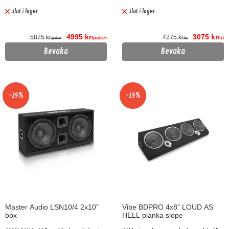
Slut i lager
Slut i lager
4995 kr
3075 kr
5875 kr
4275 kr
/paket
/st
/paket
/st
Bevaka
Bevaka
-29%
-19%
Master Audio LSN10/4 2x10"
Vibe BDPRO 4x8" LOUD AS
box
HELL planka slope