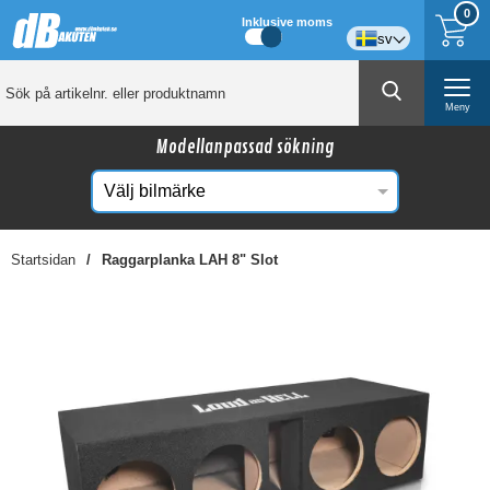
0
Inklusive moms
sv
Meny
Modellanpassad sökning
Startsidan
Raggarplanka LAH 8" Slot
☓
Kanske någon av dessa produkter kan intressera
dig?