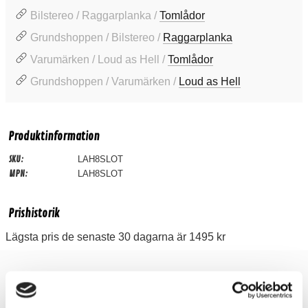
Bilstereo / Raggarplanka /
Tomlådor
Grundshoppen / Bilstereo /
Raggarplanka
Varumärken / Loud as Hell /
Tomlådor
Grundshoppen / Varumärken /
Loud as Hell
Produktinformation
SKU:
LAH8SLOT
MPN:
LAH8SLOT
Prishistorik
Lägsta pris de senaste 30 dagarna är 1495 kr
Recensioner