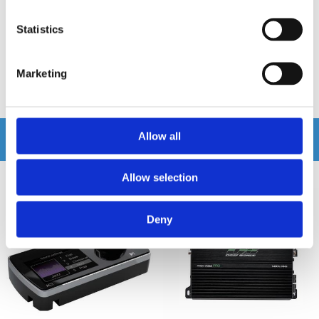
Snabblager 1-3 dagar
Snabblager 1-3 dagar
Statistics
Finns i lagershop Göteborg
Finns i lagershop Göteborg
1495 kr
995 kr
1295 kr
/st
/st
/st
Marketing
Köp
Köp
Andra köpte även
Allow all
Allow selection
Deny