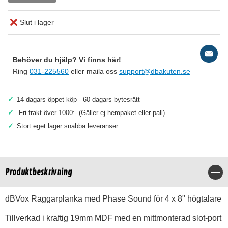
Slut i lager
Behöver du hjälp? Vi finns här!
Ring
031-225560
eller maila oss
support@dbakuten.se
✓
14 dagars öppet köp - 60 dagars bytesrätt
✓
Fri frakt över 1000:- (Gäller ej hempaket eller pall)
✓
Stort eget lager snabba leveranser
Produktbeskrivning
Stä
dBVox Raggarplanka med Phase Sound för 4 x 8" högtalare
Tillverkad i kraftig 19mm MDF med en mittmonterad slot-port