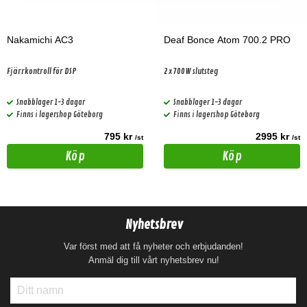
Nakamichi AC3
Deaf Bonce Atom 700.2 PRO
Fjärrkontroll för DSP
2x700W slutsteg
Snabblager 1-3 dagar
Snabblager 1-3 dagar
Finns i lagershop Göteborg
Finns i lagershop Göteborg
795 kr
2995 kr
/st
/st
Köp
Köp
Nyhetsbrev
Var först med att få nyheter och erbjudanden!
Anmäl dig till vårt nyhetsbrev nu!