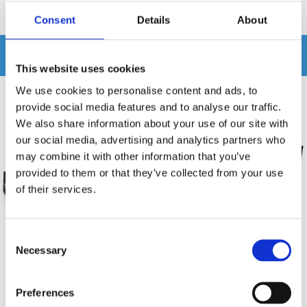
Produkten har inga recensioner
Consent
Details
About
Relaterade produkter
This website uses cookies
We use cookies to personalise content and ads, to
provide social media features and to analyse our traffic.
-23%
We also share information about your use of our site with
our social media, advertising and analytics partners who
may combine it with other information that you’ve
provided to them or that they’ve collected from your use
of their services.
Consent
Necessary
Selection
Raggarplanka Slope LAH 4x6.5
LOUD AS HELL 4x6.5"
mini
raggarplanka V2
Preferences
Slopetyle sluten raggarplanka
4x 6.5" Sluten raggarplanka