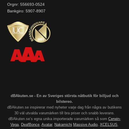
Orgnr: 556693-0524
Bankgiro: 5907-8907
dBAkuten.se - En av Sveriges största nätbutik för billjud och
bilstereo.
dBAkuten.se inspirerar med nyheter varje dag från några av butikens
30 väl utvalda varumärken till bra priser och snabb leverans.
dBAkuten.se’s egna unika importerade varumärken så som
Cerwin-
Vega
,
DeafBonce
,
Avatar
,
Nakamichi
Massive Audio
,
XCELSUS
,