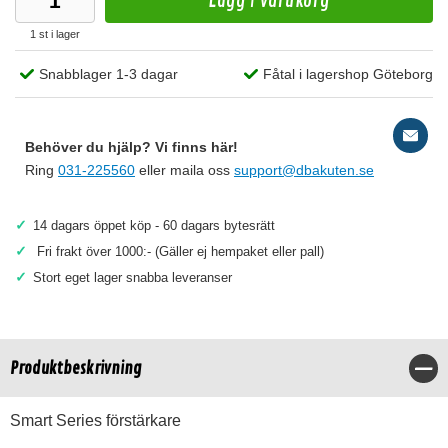
Lägg i varukorg
1 st i lager
Snabblager 1-3 dagar
Fåtal i lagershop Göteborg
Behöver du hjälp? Vi finns här!
Ring
031-225560
eller maila oss
support@dbakuten.se
✓
14 dagars öppet köp - 60 dagars bytesrätt
✓
Fri frakt över 1000:- (Gäller ej hempaket eller pall)
✓
Stort eget lager snabba leveranser
Produktbeskrivning
Stä
Smart Series förstärkare