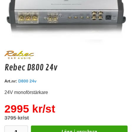
dBVox Kopplingsplint 6xM8 Svart
Rebec D800 24v
Svart Kopplingsplint. 6st M8
Art.nr:
Snabblager 1-3 dagar
D800 24v
Finns i lagershop Göteborg
24V monoförstärkare
195 kr
/st
Köp
2995 kr/st
3795 kr/st