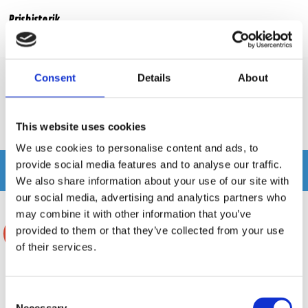
Prishistorik
Lägsta pris de senaste 30 dagarna är 2995 kr
Consent
Details
About
Recensioner
This website uses cookies
Produkten har inga recensioner
We use cookies to personalise content and ads, to
provide social media features and to analyse our traffic.
Relaterade produkter
We also share information about your use of our site with
our social media, advertising and analytics partners who
may combine it with other information that you’ve
provided to them or that they’ve collected from your use
-42%
-32%
of their services.
Consent