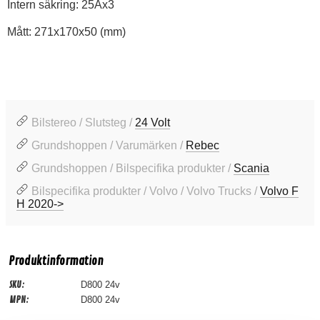
Intern säkring: 25Ax3
Mått: 271x170x50 (mm)
Bilstereo / Slutsteg /
24 Volt
Grundshoppen / Varumärken /
Rebec
Grundshoppen / Bilspecifika produkter /
Scania
Bilspecifika produkter / Volvo / Volvo Trucks /
Volvo F
H 2020->
Produktinformation
SKU:
D800 24v
MPN:
D800 24v