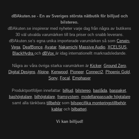
dBAkuten.se - En av Sveriges största nätbutik för billjud och
bilstereo.
dBAkuten.se inspirerar med nyheter varje dag från några av butikens
30 väl utvalda varumärken till bra priser och snabb leverans.
dBAkuten.se’s egna unika importerade varumärken så som
Cerwin-
Vega
,
DeafBonce
,
Avatar
,
Nakamichi
Massive Audio
,
XCELSUS
,
BlackHydra
och
dBVox
är idag internationellt marknadsledande.
Några av våra övriga starka varumärken är
Kicker
,
Ground Zero
,
Digital Designs
,
Alpine
,
Kenwood
,
Pioneer
,
Connect2
,
Phoenix Gold
,
Sony
,
Focal
,
Emphaser
Produktportföljen innefattar:
billjud
,
bilstereo
,
baslåda
,
baspaket
,
bashögtalare
,
bilhögtalare
,
framsystem
,
modellanpassade högtalare
samt alla tänkbara
tillbehör
som
bilspecifika monteringstillbehör
,
kablar
och
bilbatteri
.
Vi kan billjud!