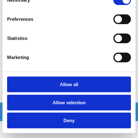
Necessary
Selection
Preferences
Rebec A75II 24v
Rebec D800 Slutsteg
Statistics
24V 4-kanals slutsteg
Monoblock 800W
Marketing
Snabblager 1-3 dagar
Snabblager 1-3 dagar
Finns i lagershop Göteborg
Finns i lagershop Göteborg
2495 kr
2795 kr
4295 kr
4095 kr
/st
/st
/st
/st
Allow all
Köp
Köp
Allow selection
Andra köpte även
Deny