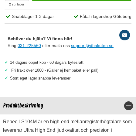
2 st i lager
Snabblager 1-3 dagar
Fåtal i lagershop Göteborg
Behöver du hjälp? Vi finns här!
Ring
031-225560
eller maila oss
support@dbakuten.se
✓
14 dagars öppet köp - 60 dagars bytesrätt
✓
Fri frakt över 1000:- (Gäller ej hempaket eller pall)
✓
Stort eget lager snabba leveranser
Produktbeskrivning
Stä
Rebec LS104M är en high-end mellanregisterhögtalare som
levererar Ultra High End ljudkvalitet och precision i