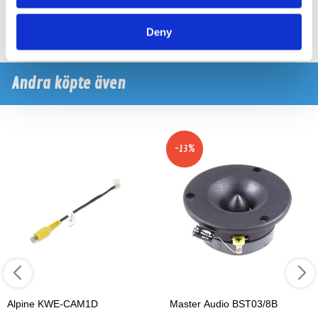
10495 kr
6500 kr
10995 kr
/paket
/paket
/st
Köp
Köp
Deny
Andra köpte även
-13%
Alpine KWE-CAM1D
Master Audio BST03/8B