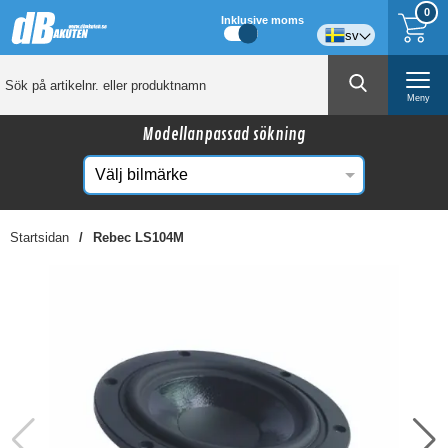
0
Inklusive moms
sv
Meny
Modellanpassad sökning
Startsidan
Rebec LS104M
☓
Kanske någon av dessa produkter kan intressera
dig?