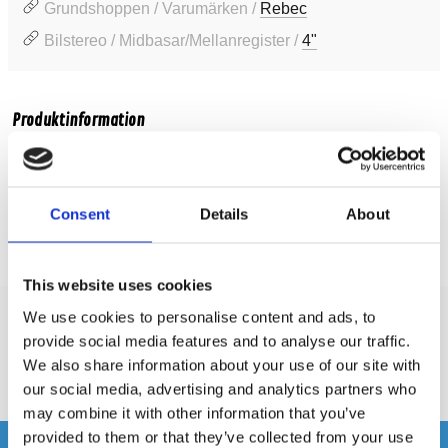
Grundshoppen / Varumärken /
Rebec
Bilstereo / Midbasar/Mellanregister /
4"
Produktinformation
SKU:
LS104M
MPN:
LS104M Black
Consent
Details
About
Prishistorik
Lägsta pris de senaste 30 dagarna är 10995 kr
This website uses cookies
We use cookies to personalise content and ads, to
Recensioner
provide social media features and to analyse our traffic.
We also share information about your use of our site with
our social media, advertising and analytics partners who
Produkten har inga recensioner
may combine it with other information that you’ve
provided to them or that they’ve collected from your use