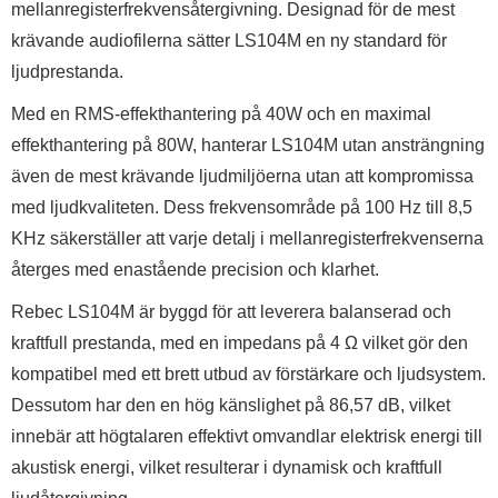
mellanregisterfrekvensåtergivning. Designad för de mest
krävande audiofilerna sätter LS104M en ny standard för
ljudprestanda.
Med en RMS-effekthantering på 40W och en maximal
effekthantering på 80W, hanterar LS104M utan ansträngning
även de mest krävande ljudmiljöerna utan att kompromissa
med ljudkvaliteten. Dess frekvensområde på 100 Hz till 8,5
KHz säkerställer att varje detalj i mellanregisterfrekvenserna
återges med enastående precision och klarhet.
Rebec LS104M är byggd för att leverera balanserad och
kraftfull prestanda, med en impedans på 4 Ω vilket gör den
kompatibel med ett brett utbud av förstärkare och ljudsystem.
Dessutom har den en hög känslighet på 86,57 dB, vilket
innebär att högtalaren effektivt omvandlar elektrisk energi till
akustisk energi, vilket resulterar i dynamisk och kraftfull