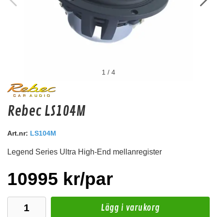
1
/
4
Hollywood PRO HPP 04
Rebec LS104M
Poladapter. (för den positiva polen) Används för att slippa klippa bilens originalkabel.
Art.nr:
Snabblager 1-3 dagar
LS104M
Finns i lagershop Göteborg
Legend Series Ultra High-End mellanregister
169 kr
/st
Köp
10995 kr/par
Lägg i varukorg