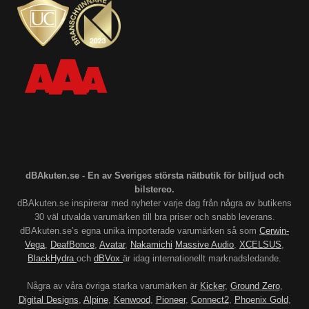
dBAkuten.se - En av Sveriges största nätbutik för billjud och
bilstereo.
dBAkuten.se inspirerar med nyheter varje dag från några av butikens
30 väl utvalda varumärken till bra priser och snabb leverans.
dBAkuten.se’s egna unika importerade varumärken så som
Cerwin-
Vega
,
DeafBonce
,
Avatar
,
Nakamichi
Massive Audio
,
XCELSUS
,
BlackHydra
och
dBVox
är idag internationellt marknadsledande.
Några av våra övriga starka varumärken är
Kicker
,
Ground Zero
,
Digital Designs
,
Alpine
,
Kenwood
,
Pioneer
,
Connect2
,
Phoenix Gold
,