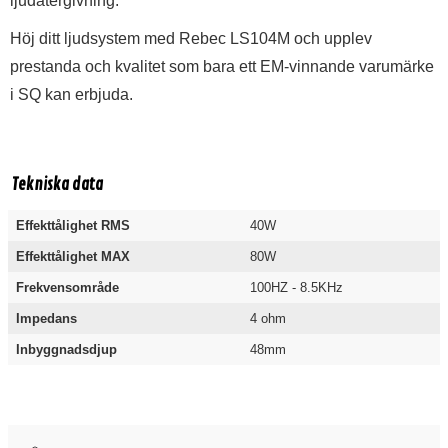
ljudåtergivning.
Höj ditt ljudsystem med Rebec LS104M och upplev
prestanda och kvalitet som bara ett EM-vinnande varumärke
i SQ kan erbjuda.
Tekniska data
Effekttålighet RMS
40W
Effekttålighet MAX
80W
Frekvensområde
100HZ - 8.5KHz
Impedans
4 ohm
Inbyggnadsdjup
48mm