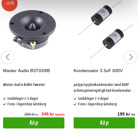
-13%
Master Audio BST03/8B
Kondensator 3.3uF 600V
Master Audio Bullet Tweeter
polypropylenkondensator med 600V
arbetsspänning High End kondensator!
Välljud!
Snabblager 1-3 dagar
Snabblager 1-3 dagar
Finns i lagershop Göteborg
Finns i lagershop Göteborg
349 kr
195 kr
399 kr
/paket
/st
/st
Köp
Köp