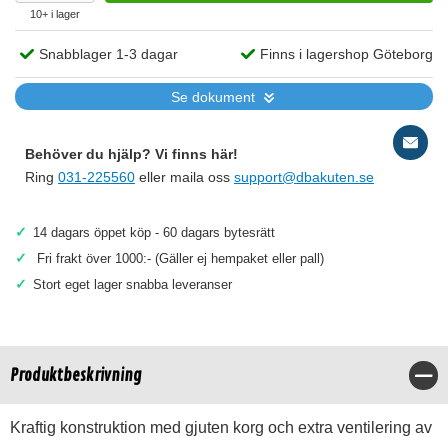
10+ i lager
Snabblager 1-3 dagar
Finns i lagershop Göteborg
Se dokument
Behöver du hjälp? Vi finns här!
Ring
031-225560
eller maila oss
support@dbakuten.se
✓
14 dagars öppet köp - 60 dagars bytesrätt
✓
Fri frakt över 1000:- (Gäller ej hempaket eller pall)
✓
Stort eget lager snabba leveranser
Produktbeskrivning
Stä
Kraftig konstruktion med gjuten korg och extra ventilering av