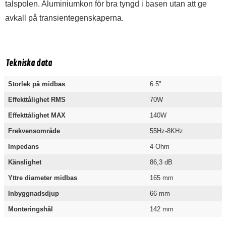
talspolen. Aluminiumkon för bra tyngd i basen utan att ge
avkall på transientegenskaperna.
Tekniska data
Storlek på midbas
6.5"
Effekttålighet RMS
70W
Effekttålighet MAX
140W
Frekvensområde
55Hz-8KHz
Impedans
4 Ohm
Känslighet
86,3 dB
Yttre diameter midbas
165 mm
Inbyggnadsdjup
66 mm
Monteringshål
142 mm