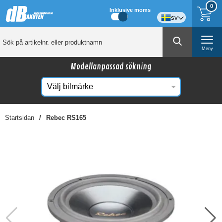
0
Inklusive moms
sv
Meny
Modellanpassad sökning
Startsidan
Rebec RS165
☓
Kanske någon av dessa produkter kan intressera
dig?