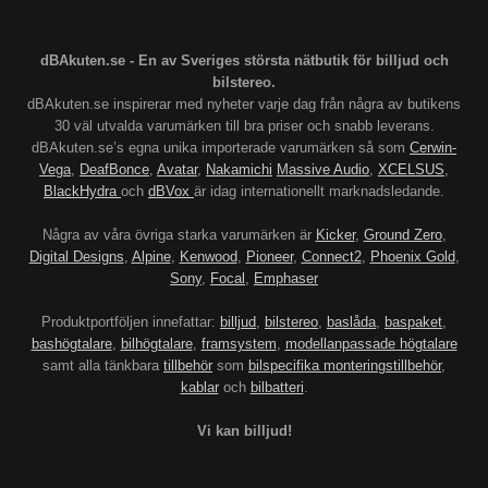
dBAkuten.se - En av Sveriges största nätbutik för billjud och
bilstereo.
dBAkuten.se inspirerar med nyheter varje dag från några av butikens
30 väl utvalda varumärken till bra priser och snabb leverans.
dBAkuten.se’s egna unika importerade varumärken så som
Cerwin-
Vega
,
DeafBonce
,
Avatar
,
Nakamichi
Massive Audio
,
XCELSUS
,
BlackHydra
och
dBVox
är idag internationellt marknadsledande.
Några av våra övriga starka varumärken är
Kicker
,
Ground Zero
,
Digital Designs
,
Alpine
,
Kenwood
,
Pioneer
,
Connect2
,
Phoenix Gold
,
Sony
,
Focal
,
Emphaser
Produktportföljen innefattar:
billjud
,
bilstereo
,
baslåda
,
baspaket
,
bashögtalare
,
bilhögtalare
,
framsystem
,
modellanpassade högtalare
samt alla tänkbara
tillbehör
som
bilspecifika monteringstillbehör
,
kablar
och
bilbatteri
.
Vi kan billjud!