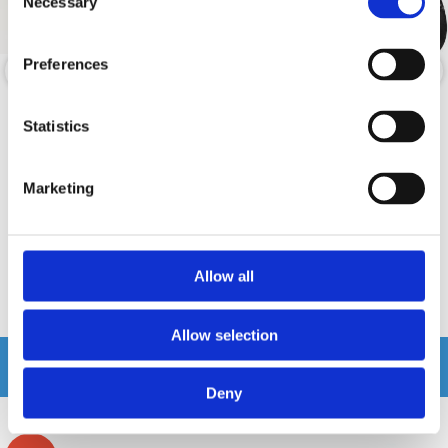
Necessary
Selection
Preferences
Rebec EX165
Helix PR W165
Statistics
Hi-Fi midbas
6.5" Midbas 100W RMS
Marketing
Snabblager 1-3 dagar
Snabblager 1-3 dagar
Finns i lagershop Göteborg
Finns i lagershop Göteborg
3495 kr
2390 kr
4695 kr
/st
/paket
/st
Allow all
Köp
Köp
Allow selection
Andra köpte även
Deny