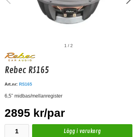
1
/
2
Audio System Z-PRO RCA
Rebec RS165
HIGH-END RCA-kontakt Hane
Art.nr:
Snabblager 1-3 dagar
RS165
Finns i lagershop Göteborg
6,5" midbas/mellanregister
79 kr
/paket
Köp
2895 kr/par
Lägg i varukorg