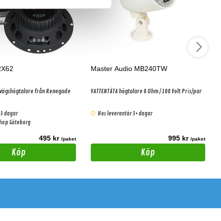
RX62
Master Audio MB240TW
-vägshögtalare från Renegade
VATTENTÄTA högtalare 8 Ohm / 100 Volt Pris/par
-3 dagar
Hos leverantör 3+ dagar
shop Göteborg
495 kr
995 kr
/paket
/paket
Köp
Köp