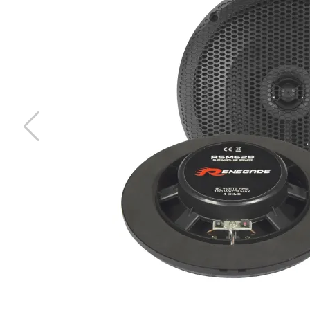
Master Audio CO68
Master Audio "bass blocker"
Snabblager 1-3 dagar
Finns i lagershop Göteborg