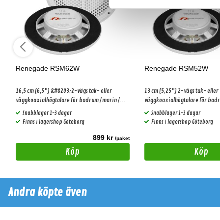
Renegade RSM62W
Renegade RSM52W
16,5 cm (6,5") &#8203;2-vägs tak- eller
13 cm (5,25") 2-vägs tak- eller
väggkoaxialhögtalare för badrum / marin /
väggkoaxialhögtalare för badr
utomhus
utomhus
Snabblager 1-3 dagar
Snabblager 1-3 dagar
Finns i lagershop Göteborg
Finns i lagershop Göteborg
899 kr
t
/paket
Köp
Köp
Andra köpte även