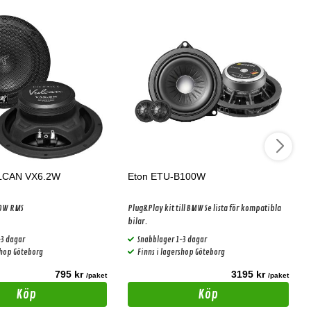
ULCAN VX6.2W
Eton ETU-B100W
00W RMS
Plug&Play kit till BMW Se lista för kompatibla
bilar.
-3 dagar
Snabblager 1-3 dagar
shop Göteborg
Finns i lagershop Göteborg
795 kr
3195 kr
/paket
/paket
Köp
Köp