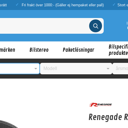
srätt
Fri frakt över 1000:- (Gäller ej hempaket eller pall)
Stort 
Bilspecif
märken
Bilstereo
Paketlösningar
produkte
nske någon av dessa produkter kan intressera d
Renegade 