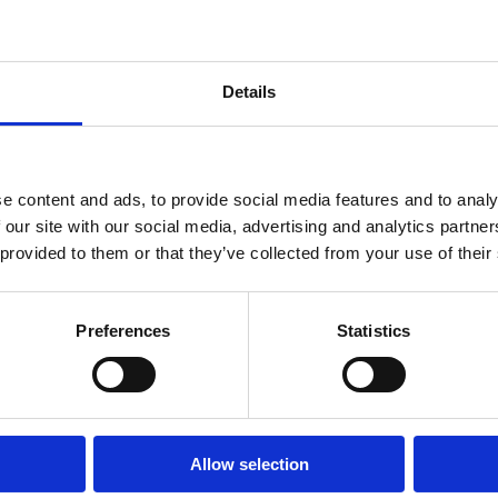
EAN / GTIN:
4251
Prishistorik
Details
Lägsta pris de sena
Recensioner
e content and ads, to provide social media features and to analy
 our site with our social media, advertising and analytics partn
Produkten har inga recensioner
 provided to them or that they’ve collected from your use of their
Preferences
Statistics
Allow selection