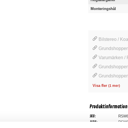
Monteringshål
Bilstereo / Ko
Grundshoppen
Varumärken /
Grundshoppen 
Grundshoppen
Visa fler
(1 mer)
Produktinformation
SKU:
RSM
MPN:
RSM