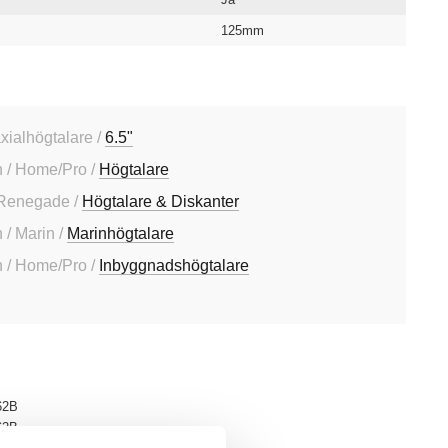
125mm
axialhögtalare /
6.5"
 / Home/Pro /
Högtalare
 Renegade /
Högtalare & Diskanter
/ Marin /
Marinhögtalare
 / Home/Pro /
Inbyggnadshögtalare
62B
62B