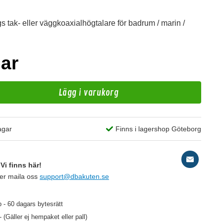
gs tak- eller väggkoaxialhögtalare för badrum / marin /
par
Lägg i varukorg
A
agar
Finns i lagershop Göteborg
Vi finns här!
ler maila oss
support@dbakuten.se
59 kr
/st
 - 60 dagars bytesrätt
- (Gäller ej hempaket eller pall)