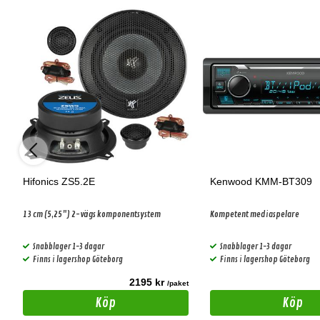
Hifonics ZS5.2E
Kenwood KMM-BT309
13 cm (5,25") 2-vägs komponentsystem
Kompetent mediaspelare
Snabblager 1-3 dagar
Snabblager 1-3 dagar
Finns i lagershop Göteborg
Finns i lagershop Göteborg
2195 kr
t
/paket
Köp
Köp