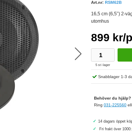
Art.nr:
RSM62B
16,5 cm (6,5") ​2-vä
utomhus
899 kr/
5 st i lager
Snabblager 1-3 d
Behöver du hjälp? 
Ring
031-225560
el
Köp
✓
14 dagars öppet köp
✓
Fri frakt över 1000: