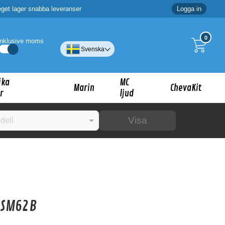
eget lager snabba leveranser
Logga in
0
Inklusive moms
Svenska
ika
MC
Marin
ChevaKit
r
ljud
Visa
☓
ig?
RSM62B