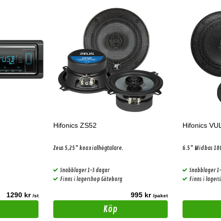
Hifonics ZS52
Hifonics V
Zeus 5,25" koaxialhögtalare.
6.5" Midbas 1
Snabblager 1-3 dagar
Snabblager 1
Finns i lagershop Göteborg
Finns i lager
1290 kr
995 kr
/st
/paket
Köp