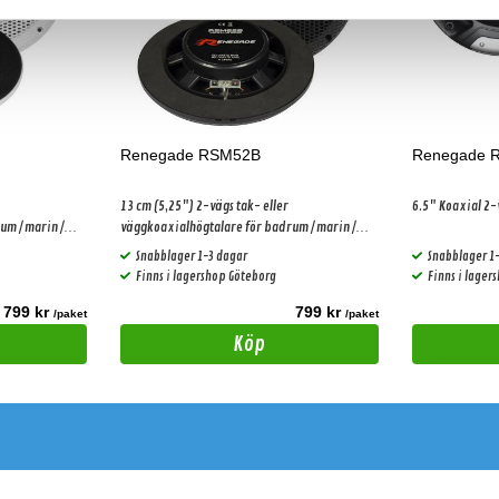
Renegade RSM52B
Renegade 
13 cm (5,25") 2-vägs tak- eller
6.5" Koaxial 2
um / marin /
väggkoaxialhögtalare för badrum / marin /
utomhus
Snabblager 1-3 dagar
Snabblager 1
Finns i lagershop Göteborg
Finns i lager
799 kr
799 kr
/paket
/paket
Köp