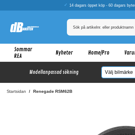
14 dagars öppet köp - 60 dagars byte
Sommar
Nyheter
Home/Pro
Varu
REA
Modellanpassad sökning
Startsidan
Renegade RSM62B
Ka