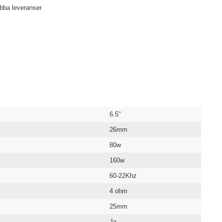
abba leveranser
6.5"
26mm
80w
160w
60-22Khz
4 ohm
25mm
Ja