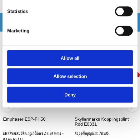
Produkten har inga recensioner
Statistics
Relaterade produkter
Marketing
Allow all
Allow selection
Deny
Emphaser ESP-FH50
Skyllermarks Kopplingsplint
Röd E0331
EMPHASER Säkringshållare 2 x 50 mm2 -
Kopplingsplint. 7st M5
0 AWG M-ANL