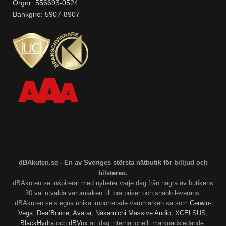
Orgnr: 556693-0524
Bankgiro: 5907-8907
dBAkuten.se - En av Sveriges största nätbutik för billjud och
bilstereo.
dBAkuten.se inspirerar med nyheter varje dag från några av butikens
30 väl utvalda varumärken till bra priser och snabb leverans.
dBAkuten.se’s egna unika importerade varumärken så som
Cerwin-
Vega
,
DeafBonce
,
Avatar
,
Nakamichi
Massive Audio
,
XCELSUS
,
BlackHydra
och
dBVox
är idag internationellt marknadsledande.