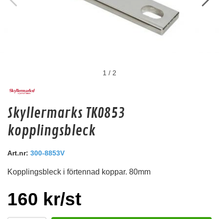
1
/
2
KIA GT13M 2 WAY-M DIN AERIAL
Skyllermarks TK0853
kopplingsbleck
Snabblager 1-3 dagar
Finns i lagershop Göteborg
Art.nr:
300-8853V
49 kr
/st
Kopplingsbleck i förtennad koppar. 80mm
Köp
160 kr/st