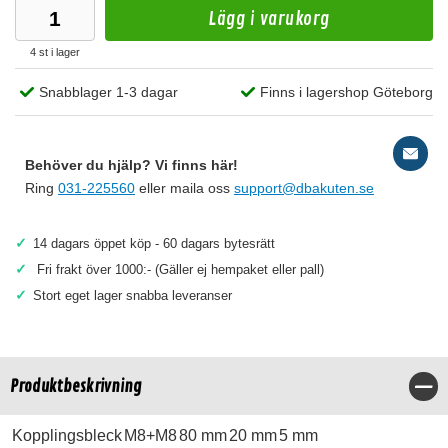
Lägg i varukorg
4 st i lager
Snabblager 1-3 dagar
Finns i lagershop Göteborg
Behöver du hjälp? Vi finns här!
Ring
031-225560
eller maila oss
support@dbakuten.se
✓
14 dagars öppet köp - 60 dagars bytesrätt
✓
Fri frakt över 1000:- (Gäller ej hempaket eller pall)
✓
Stort eget lager snabba leveranser
Produktbeskrivning
Stä
Kopplingsbleck
M8+M8
80 mm
20 mm
5 mm