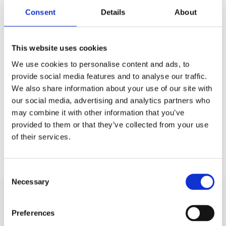
Bilstereo / Kablar & tillbehör /
Strömblock
Consent
Details
About
Bilstereo / Kablar & tillbehör /
Säkringshållare
Grundshoppen / Marin /
Tillbehör
This website uses cookies
We use cookies to personalise content and ads, to
provide social media features and to analyse our traffic.
Produktinformation
We also share information about your use of our site with
our social media, advertising and analytics partners who
SKU:
300-8853V
MPN:
300-8853V
may combine it with other information that you’ve
EAN / GTIN:
7340029606917
provided to them or that they’ve collected from your use
of their services.
Prishistorik
Lägsta pris de senaste 30 dagarna är 160 kr
Consent
Necessary
Selection
Recensioner
Preferences