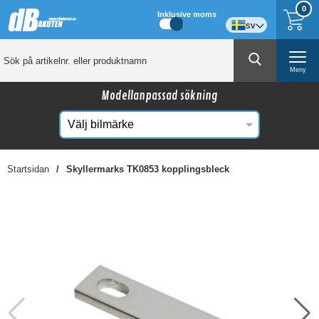
0
Inklusive moms
sv
Meny
Modellanpassad sökning
Startsidan
Skyllermarks TK0853 kopplingsbleck
☓
Kanske någon av dessa produkter kan intressera
dig?