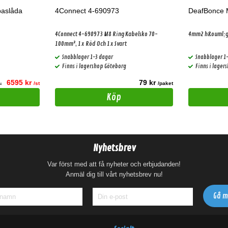
baslåda
4Connect 4-690973
DeafBonce 
4Connect 4-690973 M8 Ring Kabelsko 70-
4mm2 h&ouml;g
100mm², 1x Röd Och 1x Svart
Snabblager 1-3 dagar
Snabblager 1
Finns i lagershop Göteborg
Finns i lager
6595 kr
79 kr
/st
/paket
st
Köp
Nyhetsbrev
Var först med att få nyheter och erbjudanden!
Anmäl dig till vårt nyhetsbrev nu!