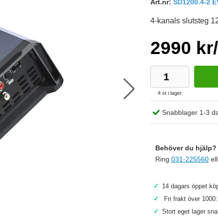
Art.nr:
SD1200.4-2 
4-kanals slutsteg
2990 kr/
4 st i lager
Snabblager 1-3 d
Behöver du hjälp? 
Ring
031-225560
el
✓
14 dagars öppet köp
Köp
✓
Fri frakt över 1000:
✓
Stort eget lager sn