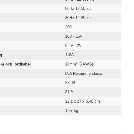
80Hz 12dB/oct
80Hz 12dB/oct
200
10V - 16V
0.2V - 2V
ng
118A
m och jordkabel
16mm² (5 AWG)
60A Rekommenderas
87 dB
81 %
12.1 x 17 x 5.48 cm
1,07 kg