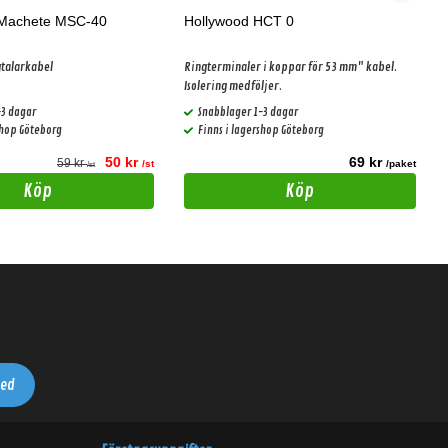
Machete MSC-40
Hollywood HCT 0
talarkabel
Ringterminaler i koppar för 53 mm" kabel.
Isolering medföljer.
-3 dagar
Snabblager 1-3 dagar
shop Göteborg
Finns i lagershop Göteborg
50 kr
69 kr
59 kr
/st
/paket
/st
Köp
Köp