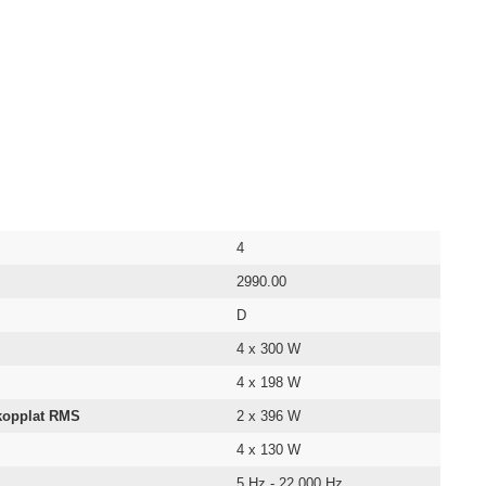
4
2990.00
D
4 x 300 W
4 x 198 W
gkopplat RMS
2 x 396 W
4 x 130 W
5 Hz - 22 000 Hz