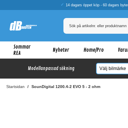
14 dagars öppet köp - 60 dagars byte
Sommar
Nyheter
Home/Pro
Varu
REA
Modellanpassad sökning
Startsidan
SounDigital 1200.4-2 EVO 5 - 2 ohm
Ka