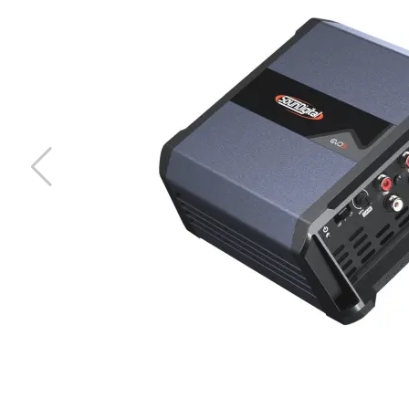
Deaf Bonce MSC-075
0,75mm2 Högtalarkabel OFC
Snabblager 1-3 dagar
Finns i lagershop Göteborg