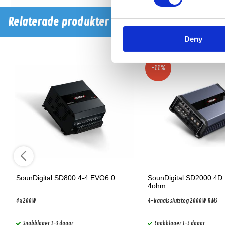
Relaterade produkter
Deny
-11%
SounDigital SD800.4-4 EVO6.0
SounDigital SD2000.4D 
4ohm
4x200W
4-kanals slutsteg 2000W RMS
Snabblager 1-3 dagar
Snabblager 1-3 dagar