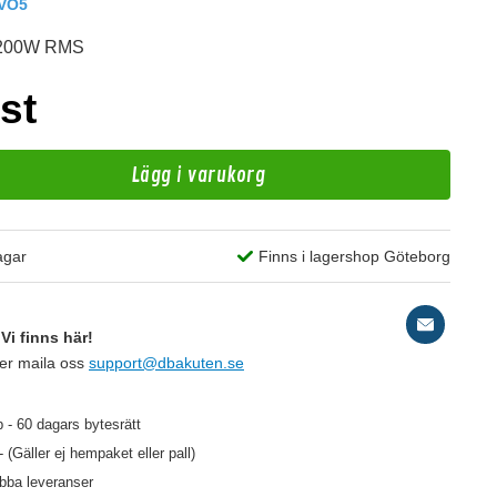
EVO5
 1200W RMS
st
Lägg i varukorg
H
agar
Finns i lagershop Göteborg
Ri
Vi finns här!
ler maila oss
support@dbakuten.se
9 kr
/st
 - 60 dagars bytesrätt
- (Gäller ej hempaket eller pall)
abba leveranser