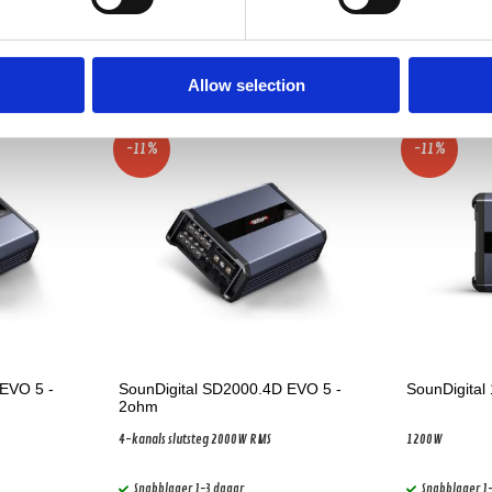
Allow selection
-11%
-11%
EVO 5 -
SounDigital SD2000.4D EVO 5 -
SounDigital
2ohm
4-kanals slutsteg 2000W RMS
1200W
Snabblager 1-3 dagar
Snabblager 1