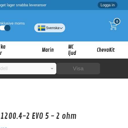
eget lager snabba leveranser
Logga in
0
Inklusive moms
Svenska
ika
MC
Marin
ChevaKit
r
ljud
Visa
☓
ig?
 1200.4-2 EVO 5 - 2 ohm