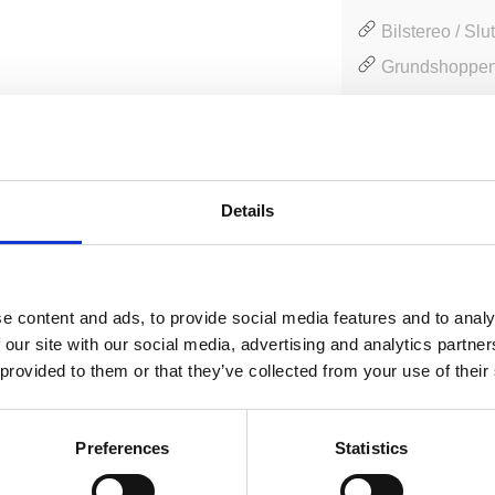
Bilstereo / Slu
Grundshoppen
Produktinformation
SKU:
SD12
Details
MPN:
SD12
EAN / GTIN:
7898
Prishistorik
e content and ads, to provide social media features and to analy
Lägsta pris de sena
 our site with our social media, advertising and analytics partn
 provided to them or that they’ve collected from your use of their
Recensioner
Preferences
Statistics
Produkten har inga recensioner