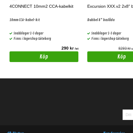
4CONNECT 10mm2 CCA-kabelkit
Excursion XXX.v2 2x8" 
10mm CCA-kabel-kit
Dubbel 8" baslåda
Snabblager 1-3 dagar
Snabblager 1-3 dagar
Finns i lagershop Göteborg
Finns i lagershop Göteborg
290 kr
8293 kr
t
/st
/
Köp
Köp