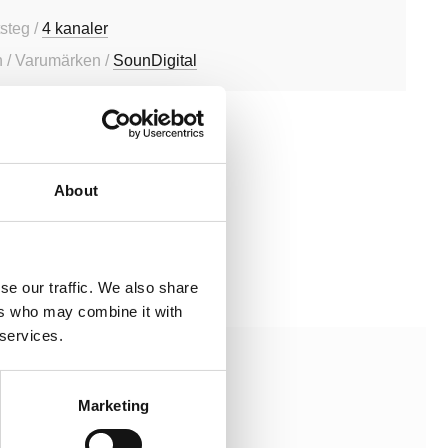
tsteg /
4 kanaler
 / Varumärken /
SounDigital
00.4-2 EVO5
About
00.4-2 EVO5
644525309
se our traffic. We also share
ste 30 dagarna är 2990 kr
ers who may combine it with
 services.
Marketing