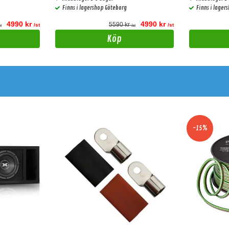
Finns i lagershop Göteborg
Finns i lager
4990 kr
4990 kr
5590 kr
/st
/st
st
/st
Köp
-15%