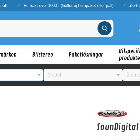
srätt
Fri frakt över 1000:- (Gäller ej hempaket eller pall)
Stort 
Bilspecif
märken
Bilstereo
Paketlösningar
produkte
nske någon av dessa produkter kan intressera d
SounDigital