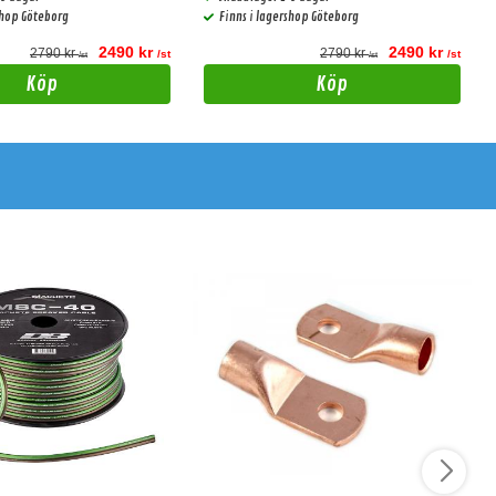
shop Göteborg
Finns i lagershop Göteborg
2490 kr
2490 kr
2790 kr
2790 kr
/st
/st
/st
/st
Köp
Köp