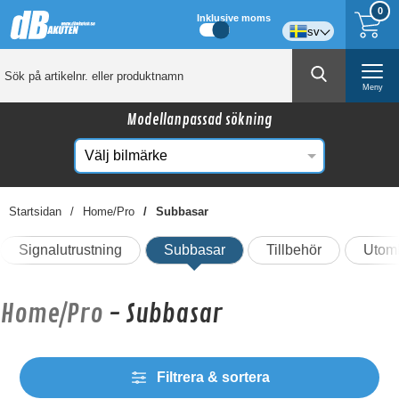
0
Inklusive moms
sv
Meny
Modellanpassad sökning
Startsidan
Home/Pro
Subbasar
Signalutrustning
Subbasar
Tillbehör
Utom
Home/Pro
- Subbasar
Filtrera & sortera