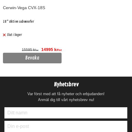
Cerwin-Vega CVX-18S
18" Aktive subwoofer
Slut i lager
14995 kr
15595 kr
/st
/st
Bevaka
Nyhetsbrev
Var först med att få nyheter och erbjudanden!
Anmäl dig till vårt nyhetsbrev nu!