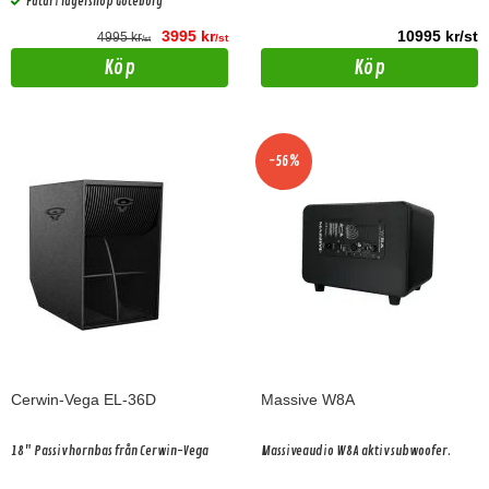
Fåtal i lagershop Göteborg
3995 kr
10995 kr/st
4995 kr
/st
/st
Köp
Köp
-56%
Cerwin-Vega EL-36D
Massive W8A
18" Passiv hornbas från Cerwin-Vega
Massiveaudio W8A aktiv subwoofer.