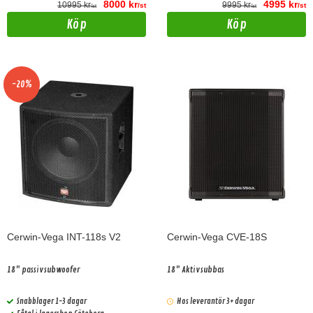
8000 kr
4995 kr
10995 kr
9995 kr
/st
/st
/st
/st
Köp
Köp
-20%
Cerwin-Vega INT-118s V2
Cerwin-Vega CVE-18S
18" passiv subwoofer
18" Aktiv subbas
Snabblager 1-3 dagar
Hos leverantör 3+ dagar