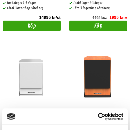
Snabblager 1-3 dagar
Snabblager 1-3 dagar
Fåtal i lagershop Göteborg
Fåtal i lagershop Göteborg
14995 kr/st
1995 kr
4495 kr
/st
/st
Köp
Köp
Cerwin-Vega LA110W
Cerwin-Vega LA110C
10” AKTIV SUBWOOFER-LA110-Vit
10” AKTIV SUBWOOFER-LA110-Cognac