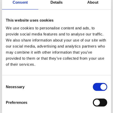
Consent
Details
About
Snabblager 1-3 dagar
Snabblager 1-3 dagar
Fåtal i lagershop Göteborg
Fåtal i lagershop Göteborg
This website uses cookies
5495 kr/st
5495 kr/st
We use cookies to personalise content and ads, to
Köp
Köp
provide social media features and to analyse our traffic.
We also share information about your use of our site with
our social media, advertising and analytics partners who
may combine it with other information that you’ve
provided to them or that they’ve collected from your use
of their services.
Consent
Necessary
Selection
Preferences
Cerwin-Vega LA110E
Cerwin-Vega LA110B