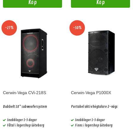
Köp
Köp
-27%
-50%
Cerwin-Vega CVi-218S
Cerwin-Vega P1000X
Dubbelt 18" subwoofersystem
Portabel aktiv högtalare 2-vägs
Snabblager 1-3 dagar
Snabblager 1-3 dagar
Fåtal i lagershop Göteborg
Finns i lagershop Göteborg