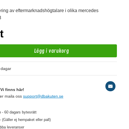
ring av eftermarknadshögtalare i olika mercedes
3
t
Lägg i varukorg
I
 dagar
Pa
Vi finns här!
ler maila oss
support@dbakuten.se
99 kr
/st
 - 60 dagars bytesrätt
- (Gäller ej hempaket eller pall)
abba leveranser