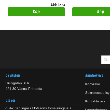
699 kr
t
/st
Köp
Köp
dB Akuten
Kundservice
Gruvgatan 31A
Köpvillkor
421 30 Västra Frölunda
Sekretesspolicy
Om oss
Kontakta oss
dBAkuten ingår i Elofssons försäljnings AB
Lagershoppar