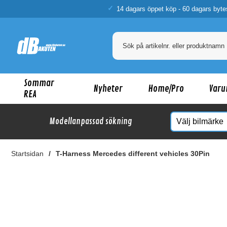
14 dagars öppet köp - 60 dagars byte
Sommar
Nyheter
Home/Pro
Varu
REA
Modellanpassad sökning
Startsidan
T-Harness Mercedes different vehicles 30Pin
Ka