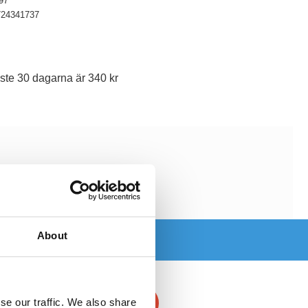
97
724341737
ste 30 dagarna är 340 kr
About
se our traffic. We also share
-16%