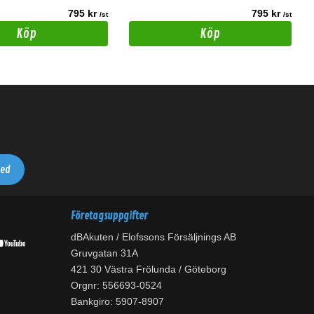
795 kr
795 kr
/st
/st
Köp
Köp
Företagsuppgifter
dBAkuten / Elofssons Försäljnings AB
Gruvgatan 31A
421 30 Västra Frölunda / Göteborg
Orgnr: 556693-0524
Bankgiro: 5907-8907