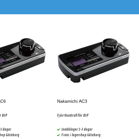
AC6
Nakamichi AC3
r DSP
Fjärrkontroll för DSP
-3 dagar
Snabblager 1-3 dagar
shop Göteborg
Finns i lagershop Göteborg