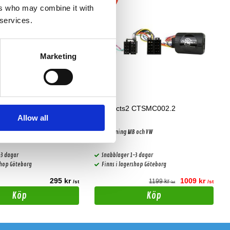
ers who may combine it with
 services.
Marketing
0.108.1
Connects2 CTSMC002.2
Allow all
 Mercedes
Rattstyrning MB och VW
-3 dagar
Snabblager 1-3 dagar
shop Göteborg
Finns i lagershop Göteborg
295 kr
1009 kr
1199 kr
/st
/st
/st
Köp
Köp