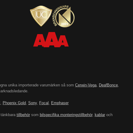
’s egna unika importerade varumärken så som
Cerwin-Vega
,
DeafBonce
,
 marknadsledande.
2
,
Phoenix Gold
,
Sony
,
Focal
,
Emphaser
 tänkbara
tillbehör
som
bilspecifika monteringstillbehör
,
kablar
och