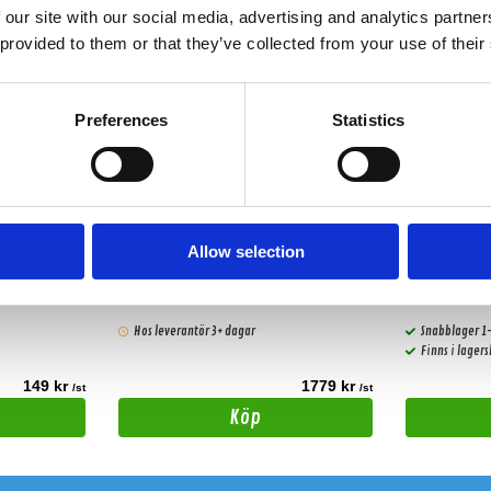
 our site with our social media, advertising and analytics partn
 provided to them or that they’ve collected from your use of their
Preferences
Statistics
Mercedes Benz A Class 13 18 -
Mercedes 4
CT23MB23
Allow selection
Monteringsram Mercedes
Monteringsram
Hos leverantör 3+ dagar
Snabblager 1
Finns i lager
149 kr
1779 kr
/st
/st
Köp