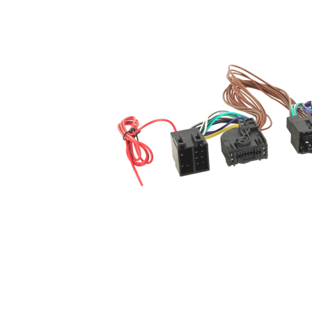
Kabelsko/ Gaffelsko BLÅ
Gaffelsko upp till 2,5mm2
Snabblager 1-3 dagar
Finns i lagershop Göteborg