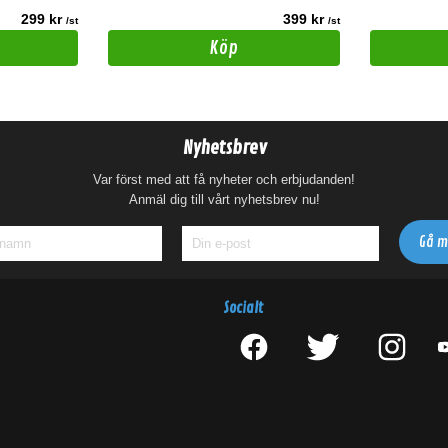
299 kr
399 kr
/st
/st
Köp
Nyhetsbrev
Var först med att få nyheter och erbjudanden!
Anmäl dig till vårt nyhetsbrev nu!
Socialt