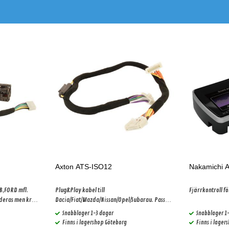
Axton ATS-ISO12
Nakamichi 
B,FORD mfl.
Plug&Play kabel till
Fjärrkontroll fö
deras men krävs
Dacia/Fiat/Mazda/Nissan/Opel/Subarau. Passar
ler bilar med
alla Axton DSP förstärkare. Gäller bilar med
Snabblager 1-3 dagar
Snabblager 1
basic ljudpaket!
Finns i lagershop Göteborg
Finns i lager