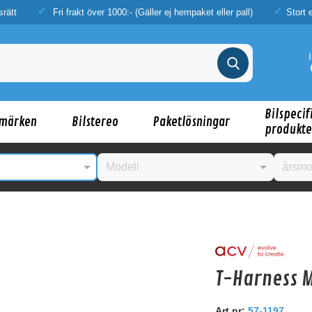
srätt
Fri frakt över 1000:- (Gäller ej hempaket eller pall)
Stort 
Bilspecif
märken
Bilstereo
Paketlösningar
produkte
nske någon av dessa produkter kan intressera d
T-Harness M
Art.nr:
57-1197