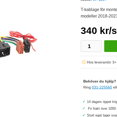
T-kablage för monte
modeller 2018-202
340 kr/s
Hos leverantör 3+
Behöver du hjälp? 
Ring
031-225560
el
Köp
✓
14 dagars öppet köp
✓
Fri frakt över 1000:
✓
Stort eget lager sn