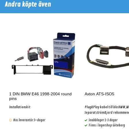
Andra köpte även
1 DIN BMW E46 1998-2004 round
Axton ATS-ISO5
pins
Installationskit
Plug&Play kabel till bla BMW,M
Separat ström&jord rekommen
ej. (ger ca 25w mer effekt) Gäl
Hos leverantör 3+ dagar
Snabblager 1-3 dagar
basic ljudpaket!
Finns i lagershop Göteborg