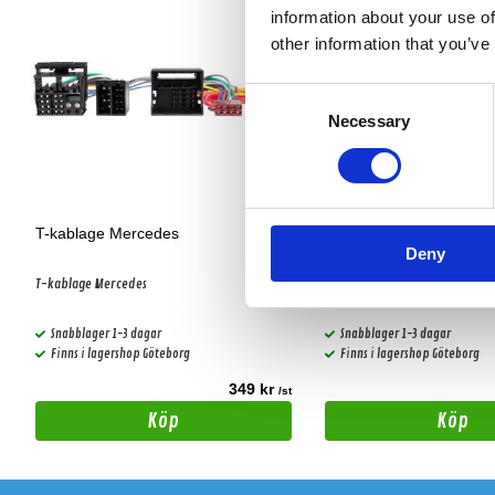
information about your use of
other information that you’ve
Consent
Necessary
Selection
T-kablage Mercedes
Connects2 CT20MC02
Deny
T-kablage Mercedes
Mercedes iso-quadlock
Snabblager 1-3 dagar
Snabblager 1-3 dagar
Finns i lagershop Göteborg
Finns i lagershop Göteborg
349 kr
t
/st
Köp
Köp