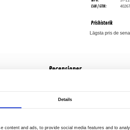
MPN:
57-11
EAN / GTIN:
4026
Prishistorik
Lägsta pris de sena
Recensioner
Produkten har inga recensioner
Details
e content and ads, to provide social media features and to analy