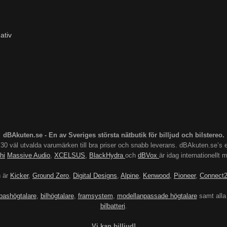
ativ
dBAkuten.se - En av Sveriges största nätbutik för billjud och bilstereo.
s 30 väl utvalda varumärken till bra priser och snabb leverans. dBAkuten.se
hi
Massive Audio
,
XCELSUS
,
BlackHydra
och
dBVox
är idag internationellt
n är
Kicker
,
Ground Zero
,
Digital Designs
,
Alpine
,
Kenwood
,
Pioneer
,
Connect
bashögtalare
,
bilhögtalare
,
framsystem
,
modellanpassade högtalare
samt alla
bilbatteri
.
Vi kan billjud!