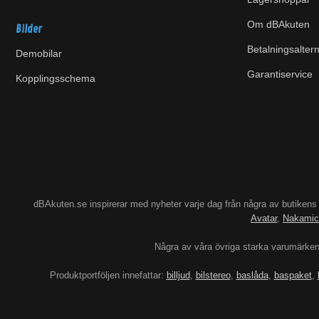
Om dBAkuten
Bilder
Betalningsaltern
Demobilar
Garantiservice
Kopplingsschema
dBAkuten.se inspirerar med nyheter varje dag från några av butiken
Avatar
,
Nakamic
Några av våra övriga starka varumärke
Produktportföljen innefattar:
billjud
,
bilstereo
,
baslåda
,
baspaket
,