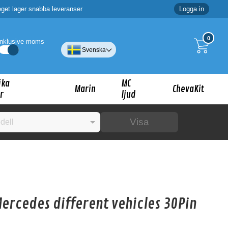
eget lager snabba leveranser
Logga in
0
Inklusive moms
Svenska
ika
MC
Marin
ChevaKit
r
ljud
Visa
☓
ig?
ercedes different vehicles 30Pin