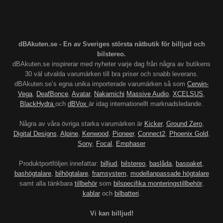
dBAkuten.se - En av Sveriges största nätbutik för billjud och
bilstereo.
dBAkuten.se inspirerar med nyheter varje dag från några av butikens
30 väl utvalda varumärken till bra priser och snabb leverans.
dBAkuten.se’s egna unika importerade varumärken så som
Cerwin-
Vega
,
DeafBonce
,
Avatar
,
Nakamichi
Massive Audio
,
XCELSUS
,
BlackHydra
och
dBVox
är idag internationellt marknadsledande.
Några av våra övriga starka varumärken är
Kicker
,
Ground Zero
,
Digital Designs
,
Alpine
,
Kenwood
,
Pioneer
,
Connect2
,
Phoenix Gold
,
Sony
,
Focal
,
Emphaser
Produktportföljen innefattar:
billjud
,
bilstereo
,
baslåda
,
baspaket
,
bashögtalare
,
bilhögtalare
,
framsystem
,
modellanpassade högtalare
samt alla tänkbara
tillbehör
som
bilspecifika monteringstillbehör
,
kablar
och
bilbatteri
.
Vi kan billjud!