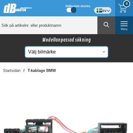
0
Inklusive moms
sv
Meny
Modellanpassad sökning
Startsidan
T-kablage BMW
☓
Kanske någon av dessa produkter kan intressera
dig?