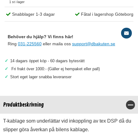
1 st i lager
Snabblager 1-3 dagar
Fåtal i lagershop Göteborg
Behöver du hjälp? Vi finns här!
Ring
031-225560
eller maila oss
support@dbakuten.se
✓
14 dagars öppet köp - 60 dagars bytesrätt
✓
Fri frakt över 1000:- (Gäller ej hempaket eller pall)
✓
Stort eget lager snabba leveranser
Produktbeskrivning
Stä
T-kablage som underlättar vid inkoppling av tex DSP då du
slipper göra åverkan på bilens kablage.