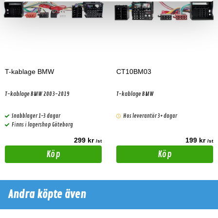
T-kablage BMW
CT10BM03
T-kablage BMW 2003-2019
T-kablage BMW
Snabblager 1-3 dagar
Hos leverantör 3+ dagar
Finns i lagershop Göteborg
299 kr
199 kr
/st
/st
Köp
Köp
Andra köpte även