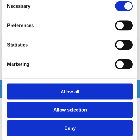
EAN / GTIN:
4026724212495
Necessary
Selection
Prishistorik
Preferences
Lägsta pris de senaste 30 dagarna är 299 kr
Statistics
Recensioner
Marketing
Produkten har inga recensioner
Relaterade produkter
Allow all
Allow selection
Deny