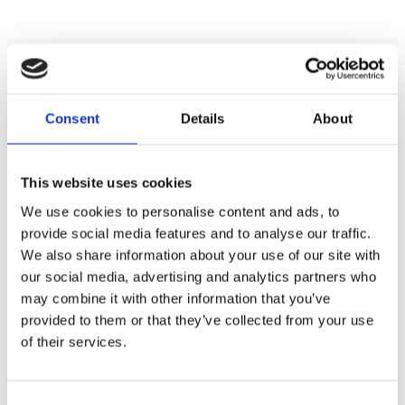
Bilspecifika produkter / BMW /
Alla BMW produkter
Bilspecifika produkter / BMW / BMW 1 Serien /
BMW
1 Serien 2004-2014 (E87/E88/E81/E82)
Consent
Details
About
Bilspecifika produkter / BMW / BMW 1 Serien /
BMW
1 Serien 2011-2019 (F20/F21)
This website uses cookies
Bilspecifika produkter / BMW / BMW 2 Serien /
BMW
2 Serien 2014-2021 (F22/F23)
We use cookies to personalise content and ads, to
Bilspecifika produkter / BMW / BMW 3 Serien /
BMW
provide social media features and to analyse our traffic.
3 Serien 2005-2013 (E90/E91/E92/E93)
We also share information about your use of our site with
our social media, advertising and analytics partners who
Visa fler
(23 mer)
may combine it with other information that you’ve
provided to them or that they’ve collected from your use
of their services.
Produktinformation
SKU:
57-1024
MPN:
57-1024
Consent