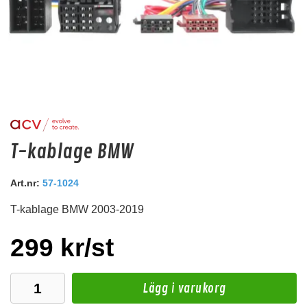
BMW-DIN
T-kablage BMW
Antennadapter DIN kontakt
Art.nr:
57-1024
Snabblager 1-3 dagar
Finns i lagershop Göteborg
T-kablage BMW 2003-2019
99 kr
/st
299 kr/st
Köp
Lägg i varukorg