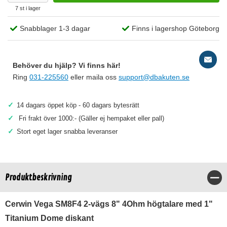
7 st i lager
Snabblager 1-3 dagar
Finns i lagershop Göteborg
Behöver du hjälp? Vi finns här!
Ring
031-225560
eller maila oss
support@dbakuten.se
✓
14 dagars öppet köp - 60 dagars bytesrätt
✓
Fri frakt över 1000:- (Gäller ej hempaket eller pall)
✓
Stort eget lager snabba leveranser
Produktbeskrivning
Stä
Cerwin Vega SM8F4 2-vägs 8" 4Ohm högtalare med 1"
Titanium Dome diskant