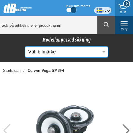
0
Inklusive moms
sv
Meny
Modellanpassad sökning
Startsidan
Cerwin-Vega SM8F4
☓
Kanske någon av dessa produkter kan intressera
dig?