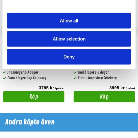
Allow all
Allow selection
Cerwin-Vega SM69F4
CerwinVega SM10F4
Deny
2-vägs högtalare 6x9" Marin
10" marin koaxial högtalare.
Snabblager 1-3 dagar
Snabblager 1-3 dagar
Finns i lagershop Göteborg
Finns i lagershop Göteborg
3795 kr
3995 kr
/paket
/paket
Köp
Köp
Andra köpte även