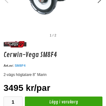
1
/
2
Master Audio CW400/4
Cerwin-Vega SM8F4
4" högtalarelement
Snabblager 1-3 dagar
Art.nr:
SM8F4
Finns i lagershop Göteborg
2-vägs högtalare 8" Marin
179 kr
/st
Köp
3495 kr/par
Lägg i varukorg