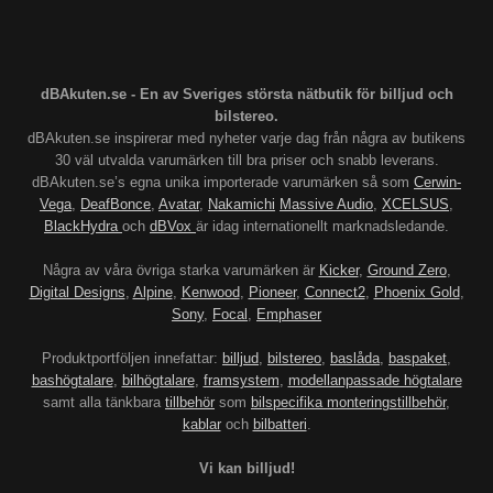
dBAkuten.se - En av Sveriges största nätbutik för billjud och
bilstereo.
dBAkuten.se inspirerar med nyheter varje dag från några av butikens
30 väl utvalda varumärken till bra priser och snabb leverans.
dBAkuten.se’s egna unika importerade varumärken så som
Cerwin-
Vega
,
DeafBonce
,
Avatar
,
Nakamichi
Massive Audio
,
XCELSUS
,
BlackHydra
och
dBVox
är idag internationellt marknadsledande.
Några av våra övriga starka varumärken är
Kicker
,
Ground Zero
,
Digital Designs
,
Alpine
,
Kenwood
,
Pioneer
,
Connect2
,
Phoenix Gold
,
Sony
,
Focal
,
Emphaser
Produktportföljen innefattar:
billjud
,
bilstereo
,
baslåda
,
baspaket
,
bashögtalare
,
bilhögtalare
,
framsystem
,
modellanpassade högtalare
samt alla tänkbara
tillbehör
som
bilspecifika monteringstillbehör
,
kablar
och
bilbatteri
.
Vi kan billjud!