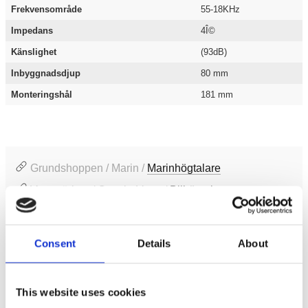
Frekvensområde
55-18KHz
Impedans
4Î©
Känslighet
(93dB)
Inbyggnadsdjup
80 mm
Monteringshål
181 mm
Grundshoppen / Marin /
Marinhögtalare
Varumärken / Cerwin-Vega /
Bilhögtalare
Varumärken / Cerwin-Vega /
Marint ljud
Grundshoppen / Varumärken /
Cerwin-Vega
Consent
Details
About
Produktinformation
This website uses cookies