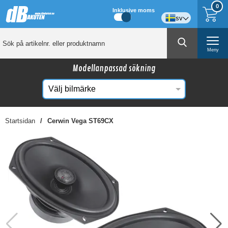
0
Inklusive moms
sv
Meny
Modellanpassad sökning
Startsidan
Cerwin Vega ST69CX
☓
Kanske någon av dessa produkter kan intressera
dig?