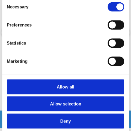
Consent
Necessary
Selection
Preferences
Statistics
CerwinVega SM10F4
Cerwin-Vega SM69F4
10" marin koaxial högtalare.
2-vägs högtalare 6x9" Marin
Marketing
Snabblager 1-3 dagar
Snabblager 1-3 dagar
Finns i lagershop Göteborg
Finns i lagershop Göteborg
3995 kr
Allow all
3795 kr
/paket
/paket
Köp
Köp
Allow selection
Andra köpte även
Deny