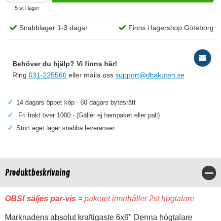
5 st i lager
Snabblager 1-3 dagar
Finns i lagershop Göteborg
Behöver du hjälp? Vi finns här!
Ring
031-225560
eller maila oss
support@dbakuten.se
✓
14 dagars öppet köp - 60 dagars bytesrätt
✓
Fri frakt över 1000:- (Gäller ej hempaket eller pall)
✓
Stort eget lager snabba leveranser
Produktbeskrivning
Stä
OBS! säljes par-vis
= paketet innehåller 2st högtalare
Marknadens absolut kraftigaste 6x9" Denna högtalare