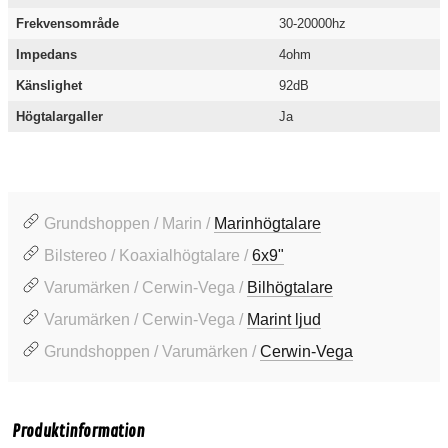
Frekvensområde
30-20000hz
Impedans
4ohm
Känslighet
92dB
Högtalargaller
Ja
Grundshoppen / Marin /
Marinhögtalare
Bilstereo / Koaxialhögtalare /
6x9"
Varumärken / Cerwin-Vega /
Bilhögtalare
Varumärken / Cerwin-Vega /
Marint ljud
Grundshoppen / Varumärken /
Cerwin-Vega
Produktinformation