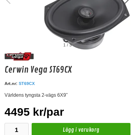
1
/
3
dBVOX RAM-20.603
Cerwin Vega ST69CX
Högtalaradapter 6.5" Ford
Hos leverantör 3+ dagar
Art.nr:
ST69CX
Världens tyngsta 2-vägs 6X9"
195 kr
/st
Köp
4495 kr/par
Lägg i varukorg