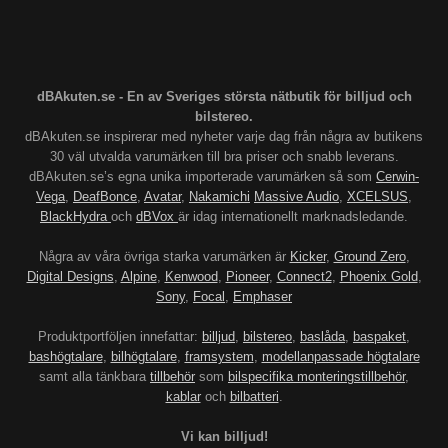
dBAkuten.se - En av Sveriges största nätbutik för billjud och
bilstereo.
dBAkuten.se inspirerar med nyheter varje dag från några av butikens
30 väl utvalda varumärken till bra priser och snabb leverans.
dBAkuten.se’s egna unika importerade varumärken så som
Cerwin-
Vega
,
DeafBonce
,
Avatar
,
Nakamichi
Massive Audio
,
XCELSUS
,
BlackHydra
och
dBVox
är idag internationellt marknadsledande.
Några av våra övriga starka varumärken är
Kicker
,
Ground Zero
,
Digital Designs
,
Alpine
,
Kenwood
,
Pioneer
,
Connect2
,
Phoenix Gold
,
Sony
,
Focal
,
Emphaser
Produktportföljen innefattar:
billjud
,
bilstereo
,
baslåda
,
baspaket
,
bashögtalare
,
bilhögtalare
,
framsystem
,
modellanpassade högtalare
samt alla tänkbara
tillbehör
som
bilspecifika monteringstillbehör
,
kablar
och
bilbatteri
.
Vi kan billjud!