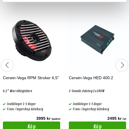
Cerwin-Vega RPM Stroker 6,5"
Cerwin-Vega HED 400.2
6,5" Marinhögtalare
2-kanals slutsteg 2x200W
Snabblager 1-3 dagar
Snabblager 1-3 dagar
Finns i lagershop Göteborg
Finns i lagershop Göteborg
3995 kr
2495 kr
/paket
/st
Köp
Köp