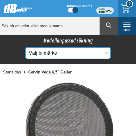
0
Inklusive moms
sv
Meny
Modellanpassad sökning
Startsidan
Cervin Vega 6,5" Galler
☓
Kanske någon av dessa produkter kan intressera
dig?