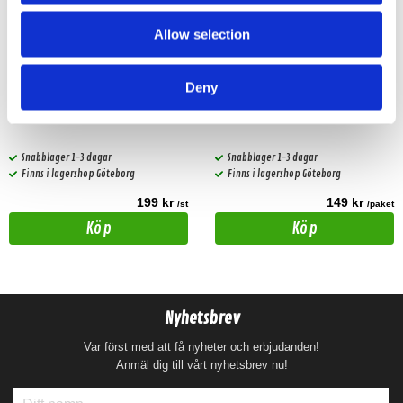
Allow selection
Cerwin Vega H712GRL
6,5" galler
Deny
Galler för 12" HED Subwoofer
Finmaskigt galler
Snabblager 1-3 dagar
Snabblager 1-3 dagar
Finns i lagershop Göteborg
Finns i lagershop Göteborg
199 kr
149 kr
/st
/paket
Köp
Köp
Nyhetsbrev
Var först med att få nyheter och erbjudanden!
Anmäl dig till vårt nyhetsbrev nu!