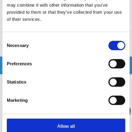
Högtalar-galler för 6x9"
may combine it with other information that you’ve
Galler för 10" HED Subwoofer
provided to them or that they’ve collected from your use
Snabblager 1-3 dagar
Snabblager 1-3 dagar
of their services.
Finns i lagershop Göteborg
Finns i lagershop Göteborg
99 kr
199 kr
/st
/st
Consent
Köp
Köp
Necessary
Selection
Preferences
Andra köpte även
Statistics
Marketing
Allow all