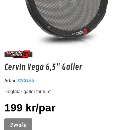
Audio System CCE 2.5 B (Svart)
Cervin Vega 6,5" Galler
Kabeländhylsa för kabelstorlek: 2,5 mm². Säljs per st!.
Snabblager 1-3 dagar
Art.nr:
CVGL65
Finns i lagershop Göteborg
Högtalar-galler för 6,5"
2 kr
/st
199 kr/par
2 kr
/st
Köp
Bevaka