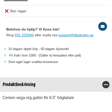
Slut i lager
Behöver du hjälp? Vi finns här!
Ring
031-225560
eller maila oss
support@dbakuten.se
✓
14 dagars öppet köp - 60 dagars bytesrätt
✓
Fri frakt över 1000:- (Gäller ej hempaket eller pall)
✓
Stort eget lager snabba leveranser
Produktbeskrivning
Stä
Cerwin vega org galler för 6.5" högtalare