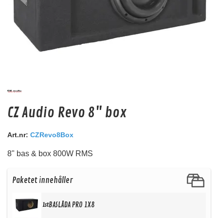
Audio System Z-EVO 0.75M
CZ Audio Revo 8" box
RCA kabel i OFC koppar. 0,75m lång.
Snabblager 1-3 dagar
Art.nr:
CZRevo8Box
Finns i lagershop Göteborg
8" bas & box 800W RMS
129 kr
/st
103 kr
/st
Paketet innehåller
Köp
BASLÅDA PRO 1X8
1st