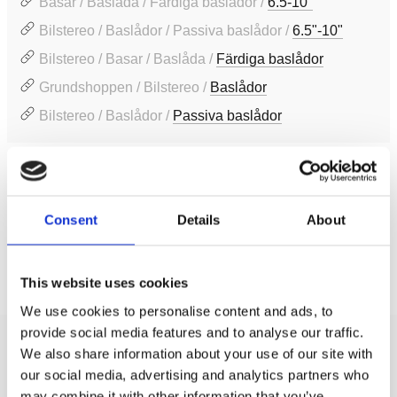
Basar / Baslåda / Färdiga baslådor /
6.5-10"
Bilstereo / Baslådor / Passiva baslådor /
6.5"-10"
Bilstereo / Basar / Baslåda /
Färdiga baslådor
Grundshoppen / Bilstereo /
Baslådor
Bilstereo / Baslådor /
Passiva baslådor
Produktinformation
SKU:
CZRevo8Box
Consent
Details
About
Prishistorik
This website uses cookies
Lägsta pris de senaste 30 dagarna är 2795 kr
We use cookies to personalise content and ads, to
provide social media features and to analyse our traffic.
We also share information about your use of our site with
Recensioner
our social media, advertising and analytics partners who
may combine it with other information that you’ve