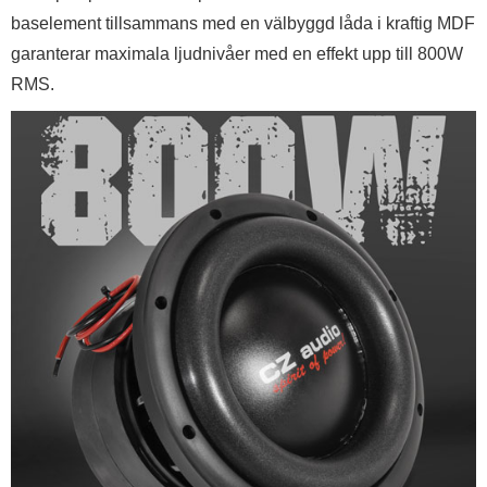
baselement tillsammans med en välbyggd låda i kraftig MDF
garanterar maximala ljudnivåer med en effekt upp till 800W
RMS.