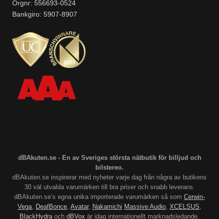
Orgnr: 556693-0524
Bankgiro: 5907-8907
dBAkuten.se - En av Sveriges största nätbutik för billjud och
bilstereo.
dBAkuten.se inspirerar med nyheter varje dag från några av butikens
30 väl utvalda varumärken till bra priser och snabb leverans.
dBAkuten.se’s egna unika importerade varumärken så som
Cerwin-
Vega
,
DeafBonce
,
Avatar
,
Nakamichi
Massive Audio
,
XCELSUS
,
BlackHydra
och
dBVox
är idag internationellt marknadsledande.