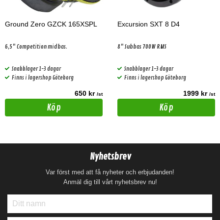
Ground Zero GZCK 165XSPL
Excursion SXT 8 D4
6,5" Competition midbas.
8" Subbas 700W RMS
Snabblager 1-3 dagar
Snabblager 1-3 dagar
Finns i lagershop Göteborg
Finns i lagershop Göteborg
650 kr
1999 kr
/st
/st
Köp
Köp
Nyhetsbrev
Var först med att få nyheter och erbjudanden!
Anmäl dig till vårt nyhetsbrev nu!