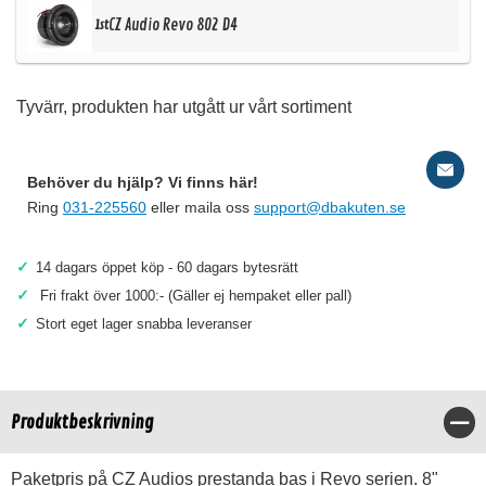
CZ Audio Revo 802 D4
1st
Tyvärr, produkten har utgått ur vårt sortiment
Behöver du hjälp? Vi finns här!
Ring
031-225560
eller maila oss
support@dbakuten.se
✓
14 dagars öppet köp - 60 dagars bytesrätt
✓
Fri frakt över 1000:- (Gäller ej hempaket eller pall)
✓
Stort eget lager snabba leveranser
Produktbeskrivning
Stä
Paketpris på CZ Audios prestanda bas i Revo serien. 8"