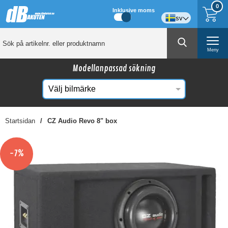
0
Inklusive moms
sv
Meny
Modellanpassad sökning
Startsidan
CZ Audio Revo 8" box
☓
Kanske någon av dessa produkter kan intressera
-7%
dig?