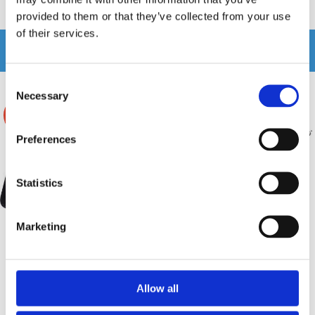
Produkten har inga recensioner
provided to them or that they’ve collected from your use
of their services.
Relaterade produkter
Consent
Necessary
Selection
-20%
-15%
Preferences
Statistics
Marketing
Vibe SLICKMIT8-V3
Ground Zero GZHW 1x8"
baslåda
Allow all
Unik passiv baslåda med SLICK 8"
Brutal 8" baslåda
element. Kan monteras på 3 olika sätt!