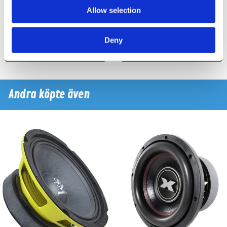
Allow selection
Snabblager 1-3 dagar
Snabblager 1-3 dagar
Finns i lagershop Göteborg
Finns i lagershop Göteborg
1995 kr
2795 kr
2495 kr
3285 kr
Deny
/st
/st
/st
/st
Köp
Köp
Andra köpte även