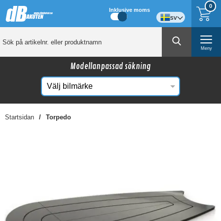
0
Inklusive moms
sv
Meny
Modellanpassad sökning
Startsidan
Torpedo
☓
Kanske någon av dessa produkter kan intressera
dig?