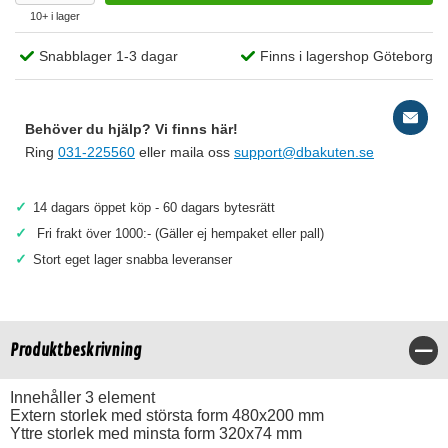
10+ i lager
Snabblager 1-3 dagar
Finns i lagershop Göteborg
Behöver du hjälp? Vi finns här!
Ring
031-225560
eller maila oss
support@dbakuten.se
✓
14 dagars öppet köp - 60 dagars bytesrätt
✓
Fri frakt över 1000:- (Gäller ej hempaket eller pall)
✓
Stort eget lager snabba leveranser
Produktbeskrivning
Stä
Innehåller 3 element
Extern storlek med största form 480x200 mm
Yttre storlek med minsta form 320x74 mm