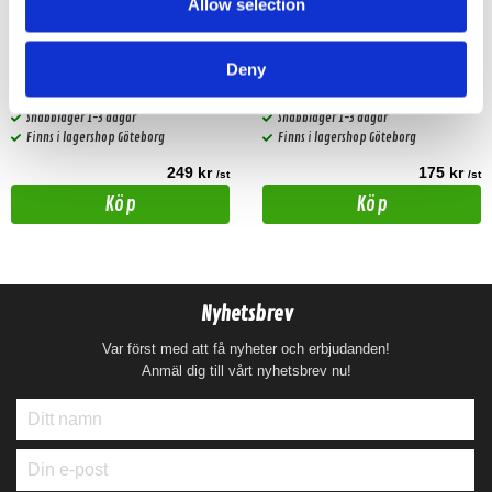
Allow selection
Antennadapter 2UNIV
Antennadapter SUBARU-DIN
Deny
PC5-157
Snabblager 1-3 dagar
Snabblager 1-3 dagar
Finns i lagershop Göteborg
Finns i lagershop Göteborg
249 kr
175 kr
/st
/st
Köp
Köp
Nyhetsbrev
Var först med att få nyheter och erbjudanden!
Anmäl dig till vårt nyhetsbrev nu!