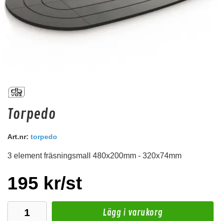
dBVOX ZGT-5A
Torpedo
5A säkring
Snabblager 1-3 dagar
Art.nr:
torpedo
Finns i lagershop Göteborg
3 element fräsningsmall 480x200mm - 320x74mm
10 kr
/st
Köp
195 kr/st
Lägg i varukorg