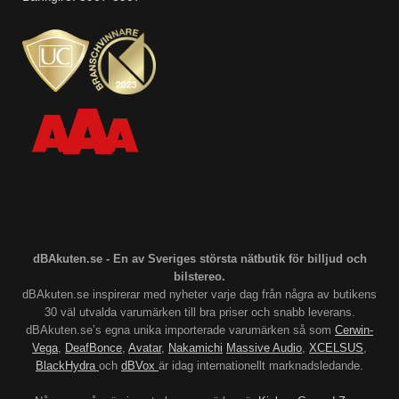
dBAkuten.se - En av Sveriges största nätbutik för billjud och
bilstereo.
dBAkuten.se inspirerar med nyheter varje dag från några av butikens
30 väl utvalda varumärken till bra priser och snabb leverans.
dBAkuten.se’s egna unika importerade varumärken så som
Cerwin-
Vega
,
DeafBonce
,
Avatar
,
Nakamichi
Massive Audio
,
XCELSUS
,
BlackHydra
och
dBVox
är idag internationellt marknadsledande.