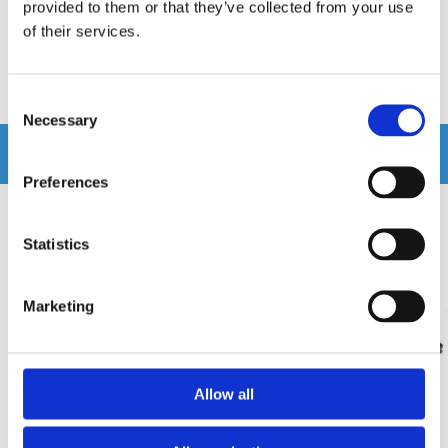
provided to them or that they’ve collected from your use
Finns i lagershop Göteborg
Finns i lagershop Göteborg
of their services.
349 kr
495 kr
/st
/st
Köp
Köp
Consent
Necessary
Selection
Andra köpte även
Preferences
Statistics
Marketing
Allow all