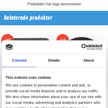
Produkten har inga recensioner
Relaterade produkter
-38%
-41%
Consent
Details
About
This website uses cookies
We use cookies to personalise content and ads, to
provide social media features and to analyse our traffic.
Terminal T-SP1
Terminal Rund
We also share information about your use of our site with
our social media, advertising and analytics partners who
Högtalarterminal
Högtalarterminal