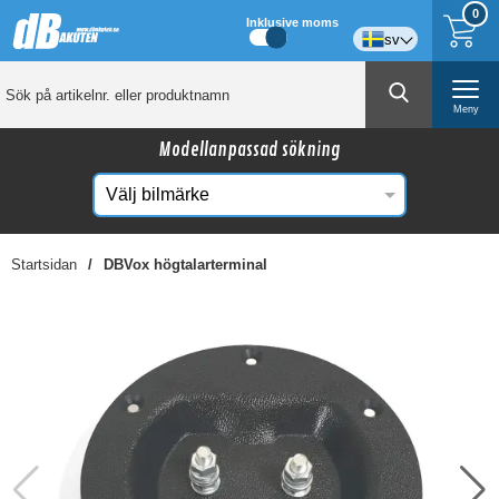
0
Inklusive moms
sv
Meny
Modellanpassad sökning
Startsidan
DBVox högtalarterminal
☓
Kanske någon av dessa produkter kan intressera
dig?