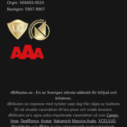
Orgnr: 556693-0524
Bankgiro: 5907-8907
dBAkuten.se - En av Sveriges största nätbutik för billjud och
bilstereo.
dBAkuten.se inspirerar med nyheter varje dag från några av butikens
30 väl utvalda varumärken till bra priser och snabb leverans.
dBAkuten.se’s egna unika importerade varumärken så som
Cerwin-
Vega
,
DeafBonce
,
Avatar
,
Nakamichi
Massive Audio
,
XCELSUS
,
BlackHydra
och
dBVox
är idag internationellt marknadsledande.