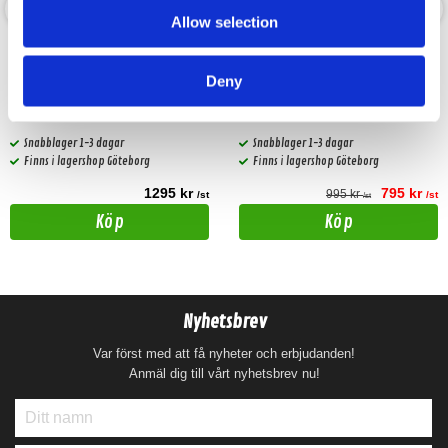
Allow selection
Hifonics HFC2000
Machete MWK-44CU
Deny
2.0 Kondensator
20mm2 OFC kabelkit för 4-kanals
förstärkare
Snabblager 1-3 dagar
Snabblager 1-3 dagar
Finns i lagershop Göteborg
Finns i lagershop Göteborg
1295 kr
795 kr
995 kr
/st
/st
/st
Köp
Köp
Nyhetsbrev
Var först med att få nyheter och erbjudanden!
Anmäl dig till vårt nyhetsbrev nu!