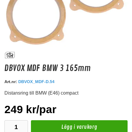
8" MDF ring MDF.UNI02
DBVOX MDF BMW 3 165mm
8" MDF Distansring
Snabblager 1-3 dagar
Art.nr:
DBVOX_MDF-D.54
Finns i lagershop Göteborg
Distansring till BMW (E46) compact
49 kr
/st
Köp
249 kr/par
Lägg i varukorg