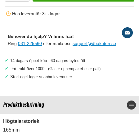
Hos leverantör 3+ dagar
Behöver du hjälp? Vi finns här!
Ring
031-225560
eller maila oss
support@dbakuten.se
✓
14 dagars öppet köp - 60 dagars bytesrätt
✓
Fri frakt över 1000:- (Gäller ej hempaket eller pall)
✓
Stort eget lager snabba leveranser
Produktbeskrivning
Stä
Högtalarstorlek
165mm