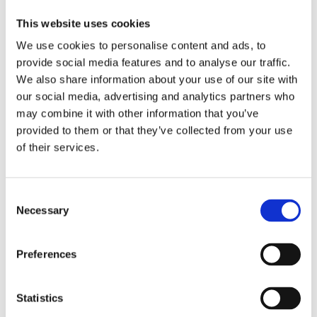
This website uses cookies
We use cookies to personalise content and ads, to
provide social media features and to analyse our traffic.
We also share information about your use of our site with
our social media, advertising and analytics partners who
may combine it with other information that you’ve
provided to them or that they’ve collected from your use
of their services.
DBVOX MDF BMW 5 - 165mm
DBVOX MDF BMW 10 -
165mm
Consent
Necessary
Selection
Distansring till BMW 3 Serien (E46) 1998-
Distansring till BMW 3 (E46 sedan) 1998-
2007
2007
Snabblager 1-3 dagar
Snabblager 1-3 dagar
Preferences
Finns i lagershop Göteborg
Finns i lagershop Göteborg
249 kr
299 kr
/paket
/paket
Statistics
Köp
Köp