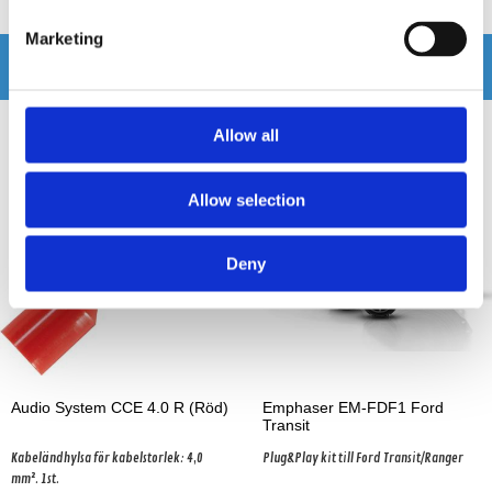
Marketing
Andra köpte även
Allow all
-7%
Allow selection
Deny
Audio System CCE 4.0 R (Röd)
Emphaser EM-FDF1 Ford
Transit
Kabeländhylsa för kabelstorlek: 4,0
Plug&Play kit till Ford Transit/Ranger
mm². 1st.