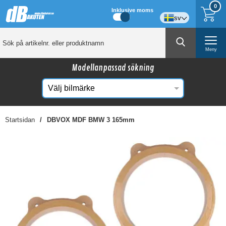
0
Inklusive moms
sv
Meny
Modellanpassad sökning
Startsidan
DBVOX MDF BMW 3 165mm
☓
Kanske någon av dessa produkter kan intressera
dig?