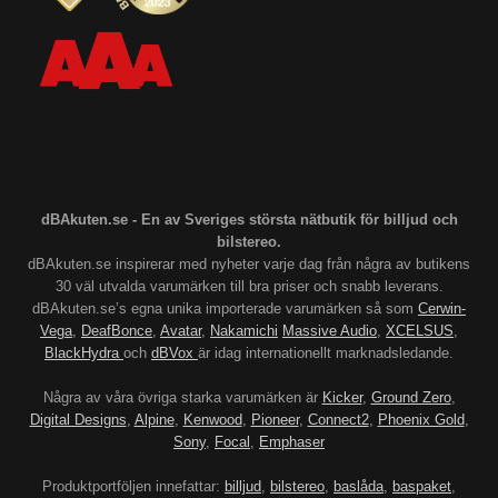
dBAkuten.se - En av Sveriges största nätbutik för billjud och
bilstereo.
dBAkuten.se inspirerar med nyheter varje dag från några av butikens
30 väl utvalda varumärken till bra priser och snabb leverans.
dBAkuten.se’s egna unika importerade varumärken så som
Cerwin-
Vega
,
DeafBonce
,
Avatar
,
Nakamichi
Massive Audio
,
XCELSUS
,
BlackHydra
och
dBVox
är idag internationellt marknadsledande.
Några av våra övriga starka varumärken är
Kicker
,
Ground Zero
,
Digital Designs
,
Alpine
,
Kenwood
,
Pioneer
,
Connect2
,
Phoenix Gold
,
Sony
,
Focal
,
Emphaser
Produktportföljen innefattar:
billjud
,
bilstereo
,
baslåda
,
baspaket
,