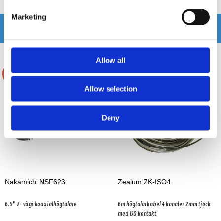
Marketing
Andra köpte även
Allow all
-40%
Allow selection
Deny
Nakamichi NSF623
Zealum ZK-ISO4
6.5" 2-vägs koaxialhögtalare
6m högtalarkabel 4 kanaler 2mm tjock
med ISO kontakt