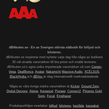
dBAkuten.se - En av Sveriges största nätbutik för billjud och
bilstereo.
dBAkuten.se inspirerar med nyheter varje dag från några av butikens
30 väl utvalda varumärken till bra priser och snabb leverans.
dBAkuten.se’s egna unika importerade varumärken så som
Cerwin-
Vega
,
DeafBonce
,
Avatar
,
Nakamichi
Massive Audio
,
XCELSUS
,
BlackHydra
och
dBVox
är idag internationellt marknadsledande.
Några av våra övriga starka varumärken är
Kicker
,
Ground Zero
,
Digital Designs
,
Alpine
,
Kenwood
,
Pioneer
,
Connect2
,
Phoenix Gold
,
Sony
,
Focal
,
Emphaser
Produktportföljen innefattar:
billjud
,
bilstereo
,
baslåda
,
baspaket
,