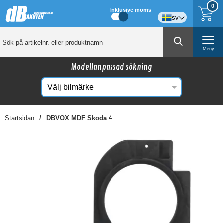
0
Inklusive moms
sv
Meny
Modellanpassad sökning
Startsidan
DBVOX MDF Skoda 4
☓
Kanske någon av dessa produkter kan intressera
dig?