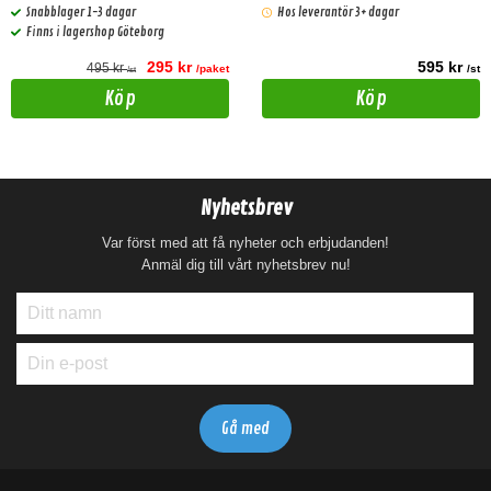
Snabblager 1-3 dagar
Hos leverantör 3+ dagar
Finns i lagershop Göteborg
295 kr
595 kr
495 kr
/paket
/st
/st
Köp
Köp
Nyhetsbrev
Var först med att få nyheter och erbjudanden!
Anmäl dig till vårt nyhetsbrev nu!