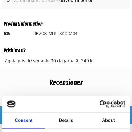
Varumärken / dBVox /
dBVox Tillbehör
Produktinformation
SKU:
DBVOX_MDF_SKODA04
Prishistorik
Lägsta pris de senaste 30 dagarna är 249 kr
Recensioner
Produkten har inga recensioner
Relaterade produkter
Consent
Details
About