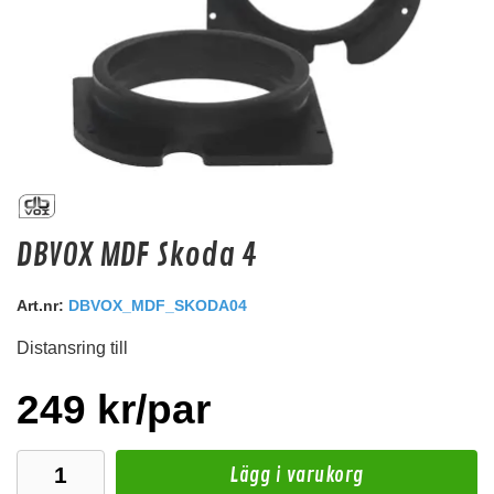
ISO adapter Citroen, Peugeot
DBVOX MDF Skoda 4
ISO adapter Citroën, Lancia, Peugeot, Toyota
Snabblager 1-3 dagar
Art.nr:
DBVOX_MDF_SKODA04
Finns i lagershop Göteborg
Distansring till
295 kr
/st
Köp
249 kr/par
Lägg i varukorg