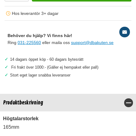
Hos leverantör 3+ dagar
Behöver du hjälp? Vi finns här!
Ring
031-225560
eller maila oss
support@dbakuten.se
✓
14 dagars öppet köp - 60 dagars bytesrätt
✓
Fri frakt över 1000:- (Gäller ej hempaket eller pall)
✓
Stort eget lager snabba leveranser
Produktbeskrivning
Stä
Högtalarstorlek
165mm