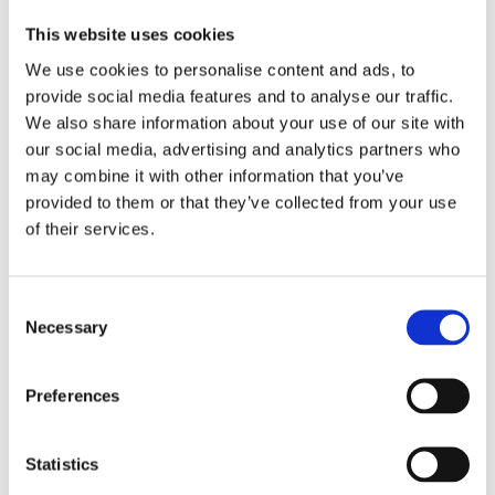
This website uses cookies
We use cookies to personalise content and ads, to
provide social media features and to analyse our traffic.
We also share information about your use of our site with
our social media, advertising and analytics partners who
may combine it with other information that you’ve
provided to them or that they’ve collected from your use
of their services.
DBVOX MDF Skoda 2
DBVOX MDF Skoda 3 165mm
Consent
Necessary
Selection
Distansring till Skoda Octavia II 2004-
Distansring till Skoda Octavia 2004-2013
2013
Hos leverantör 3+ dagar
Hos leverantör 3+ dagar
Preferences
249 kr
249 kr
/paket
/paket
Statistics
Köp
Köp