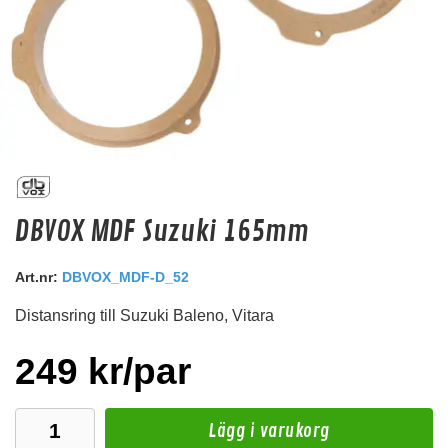
MDF ring 100mm
DBVOX MDF Suzuki 165mm
MDF ring för 100mm högtalare 18mm tjock
Hos leverantör 3+ dagar
Art.nr:
DBVOX_MDF-D_52
Distansring till Suzuki Baleno, Vitara
95 kr
/st
Köp
249 kr/par
Lägg i varukorg