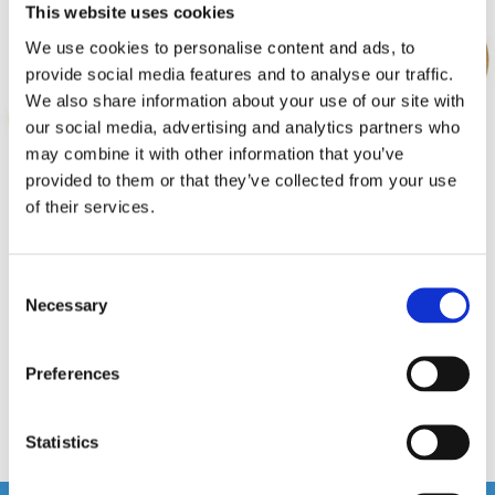
This website uses cookies
We use cookies to personalise content and ads, to
provide social media features and to analyse our traffic.
We also share information about your use of our site with
our social media, advertising and analytics partners who
may combine it with other information that you’ve
provided to them or that they’ve collected from your use
of their services.
DBVOX MDF Suzuki Vitara
DBVOX MDF Suzuki Swift
165mm
165mm
Consent
Distansring till Suzuki Vitara 1998->2005
Distansring till Suzuki Swift 2010->
Necessary
Selection
Hos leverantör 3+ dagar
Hos leverantör 3+ dagar
Preferences
249 kr
249 kr
/paket
/paket
Köp
Köp
Statistics