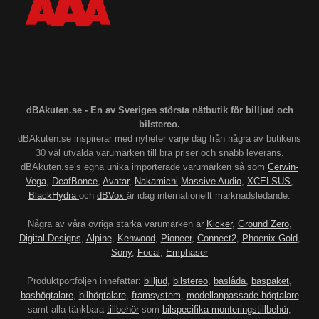
dBAkuten.se - En av Sveriges största nätbutik för billjud och
bilstereo.
dBAkuten.se inspirerar med nyheter varje dag från några av butikens
30 väl utvalda varumärken till bra priser och snabb leverans.
dBAkuten.se’s egna unika importerade varumärken så som
Cerwin-
Vega
,
DeafBonce
,
Avatar
,
Nakamichi
Massive Audio
,
XCELSUS
,
BlackHydra
och
dBVox
är idag internationellt marknadsledande.
Några av våra övriga starka varumärken är
Kicker
,
Ground Zero
,
Digital Designs
,
Alpine
,
Kenwood
,
Pioneer
,
Connect2
,
Phoenix Gold
,
Sony
,
Focal
,
Emphaser
Produktportföljen innefattar:
billjud
,
bilstereo
,
baslåda
,
baspaket
,
bashögtalare
,
bilhögtalare
,
framsystem
,
modellanpassade högtalare
samt alla tänkbara
tillbehör
som
bilspecifika monteringstillbehör
,