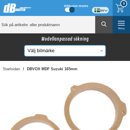
0
Inklusive moms
sv
Meny
Modellanpassad sökning
Startsidan
DBVOX MDF Suzuki 165mm
☓
Kanske någon av dessa produkter kan intressera
dig?