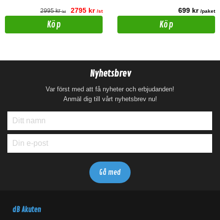
2795 kr
699 kr
2995 kr
/st
/paket
/st
Köp
Köp
Nyhetsbrev
Var först med att få nyheter och erbjudanden!
Anmäl dig till vårt nyhetsbrev nu!
dB Akuten