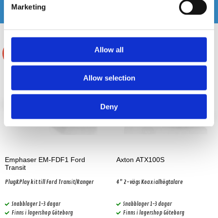
Andra köpte även
Marketing
Allow all
-7%
Allow selection
Deny
Emphaser EM-FDF1 Ford
Axton ATX100S
Transit
Plug&Play kit till Ford Transit/Ranger
4" 2-vägs Koaxialhögtalare
Snabblager 1-3 dagar
Snabblager 1-3 dagar
Finns i lagershop Göteborg
Finns i lagershop Göteborg