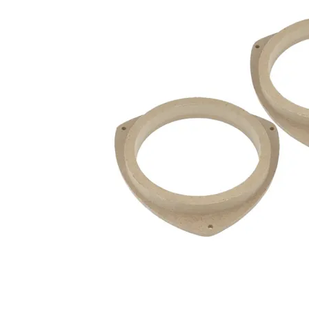
Audio System Z-EVO 0.75M
RCA kabel i OFC koppar. 0,75m lång.
Snabblager 1-3 dagar
Finns i lagershop Göteborg