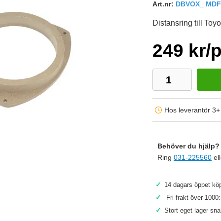
Art.nr:
DBVOX_ MDF
Distansring till Toy
249 kr/
Hos leverantör 3+
Behöver du hjälp? 
Ring
031-225560
el
✓
14 dagars öppet köp
Köp
✓
Fri frakt över 1000:
✓
Stort eget lager sn