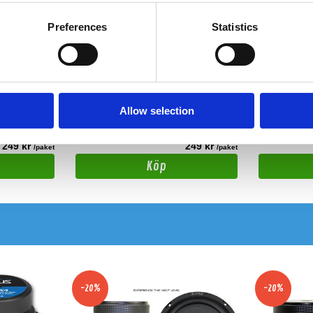
Preferences
Statistics
ta Corolla 165mm
DBVOX MDF Toyota Avensis
165mm
E11)
Distansring till Toyota Avensis 1997->2002
Distansring till
Allow selection
Snabblager 1-3 dagar
Snabblager 1
Finns i lagershop Göteborg
Finns i lager
249 kr
249 kr
/paket
/paket
Köp
-20%
-20%