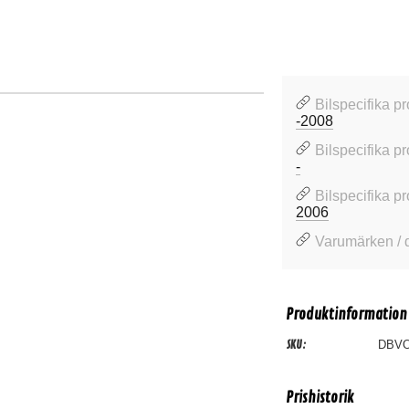
Bilspecifika pr
-2008
Bilspecifika pr
-
Bilspecifika pr
2006
Varumärken / 
Produktinformation
SKU:
DBVO
Prishistorik