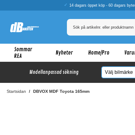
14 dagars öppet köp - 60 dagars byte
Sommar
Nyheter
Home/Pro
Varu
REA
Modellanpassad sökning
Startsidan
DBVOX MDF Toyota 165mm
Ka