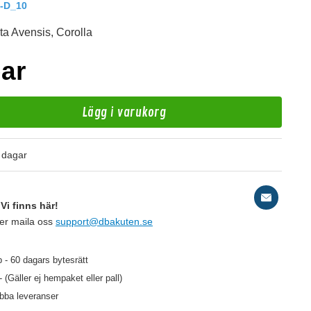
-D_10
ota Avensis, Corolla
par
Lägg i varukorg
d
 dagar
Sv
Vi finns här!
ler maila oss
support@dbakuten.se
129 kr
/st
 - 60 dagars bytesrätt
- (Gäller ej hempaket eller pall)
abba leveranser