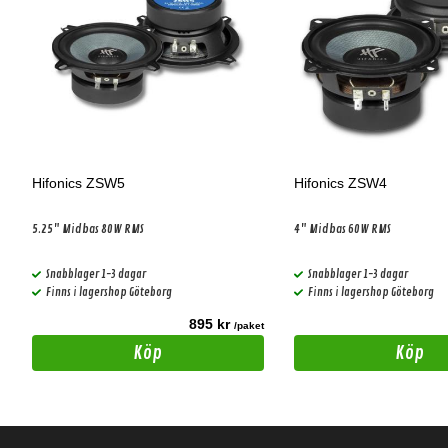
Hifonics ZSW5
Hifonics ZSW4
5.25" Midbas 80W RMS
4" Midbas 60W RMS
Snabblager 1-3 dagar
Snabblager 1-3 dagar
Finns i lagershop Göteborg
Finns i lagershop Göteborg
895 kr
t
/paket
Köp
Köp