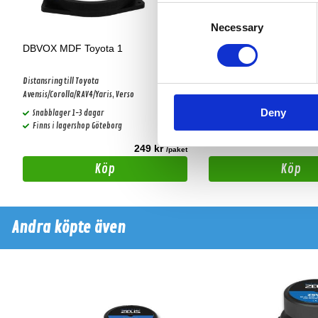
Consent
Necessary
Selection
DBVOX MDF Toyota 1
DBVOX MDF Toyo
Distansring till Toyota
Distansring till Toyota Corolla (
Avensis/Corolla/RAV4/Yaris, Verso
Deny
Snabblager 1-3 dagar
Hos leverantör 3+ dagar
Finns i lagershop Göteborg
249 kr
t
/paket
Köp
Köp
Andra köpte även