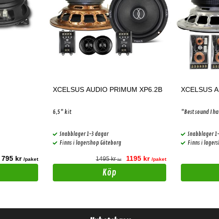
XCELSUS AUDIO PRIMUM XP6.2B
XCELSUS A
6,5" kit
"Best sound I ha
Snabblager 1-3 dagar
Snabblager 1
Finns i lagershop Göteborg
Finns i lager
795 kr
1195 kr
1495 kr
/paket
/paket
/st
Köp