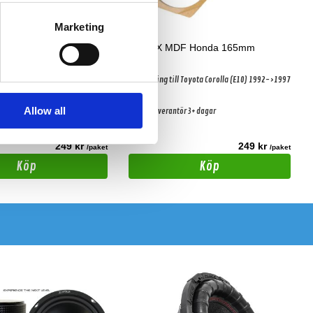
Marketing
DBVOX MDF Toyota 2
DBVOX MDF Honda 165mm
 Toyota Corolla (E11) 1997->2001
Distansring till Toyota Corolla (E10) 1992->1997
Allow all
-3 dagar
Hos leverantör 3+ dagar
shop Göteborg
249 kr
249 kr
/paket
/paket
Köp
Köp