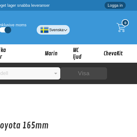
eget lager snabba leveranser
Logga in
0
Inklusive moms
Svenska
ika
MC
Marin
ChevaKit
r
ljud
Visa
☓
ig?
Toyota 165mm