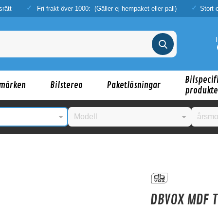
srätt
Fri frakt över 1000:- (Gäller ej hempaket eller pall)
Stort 
Bilspecif
märken
Bilstereo
Paketlösningar
produkte
nske någon av dessa produkter kan intressera d
DBVOX MDF 