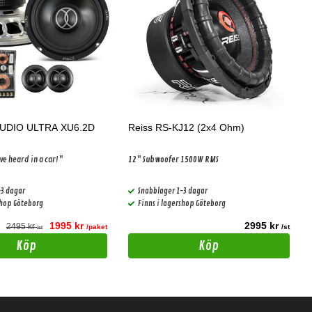
UDIO ULTRA XU6.2D
Reiss RS-KJ12 (2x4 Ohm)
ve heard in a car!"
12" Subwoofer 1500W RMS
-3 dagar
Snabblager 1-3 dagar
shop Göteborg
Finns i lagershop Göteborg
1995 kr
2995 kr
2495 kr
/paket
/st
/st
Köp
Köp