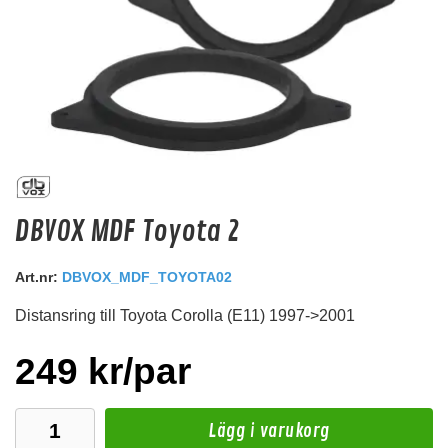
TESA Isolerande tejp 19mm/15m
DBVOX MDF Toyota 2
19mm bred Isolerande tejp 15m/rulle
Snabblager 1-3 dagar
Art.nr:
DBVOX_MDF_TOYOTA02
Finns i lagershop Göteborg
Distansring till Toyota Corolla (E11) 1997->2001
125 kr
/st
Köp
249 kr/par
Lägg i varukorg