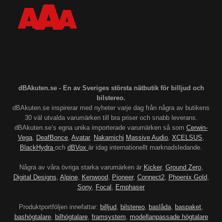
dBAkuten.se - En av Sveriges största nätbutik för billjud och
bilstereo.
dBAkuten.se inspirerar med nyheter varje dag från några av butikens
30 väl utvalda varumärken till bra priser och snabb leverans.
dBAkuten.se’s egna unika importerade varumärken så som
Cerwin-
Vega
,
DeafBonce
,
Avatar
,
Nakamichi
Massive Audio
,
XCELSUS
,
BlackHydra
och
dBVox
är idag internationellt marknadsledande.
Några av våra övriga starka varumärken är
Kicker
,
Ground Zero
,
Digital Designs
,
Alpine
,
Kenwood
,
Pioneer
,
Connect2
,
Phoenix Gold
,
Sony
,
Focal
,
Emphaser
Produktportföljen innefattar:
billjud
,
bilstereo
,
baslåda
,
baspaket
,
bashögtalare
,
bilhögtalare
,
framsystem
,
modellanpassade högtalare