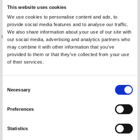
This website uses cookies
We use cookies to personalise content and ads, to
provide social media features and to analyse our traffic.
We also share information about your use of our site with
our social media, advertising and analytics partners who
may combine it with other information that you’ve
provided to them or that they’ve collected from your use
of their services.
DBVOX MDF Toyota Corolla
DBVOX MDF Honda 165mm
165mm
Consent
Distansring till Toyota Corolla (E11)
Distansring till Toyota Corolla (E10)
Necessary
Selection
1992->1997
Hos leverantör 3+ dagar
Hos leverantör 3+ dagar
Preferences
249 kr
249 kr
/paket
/paket
Köp
Köp
Statistics