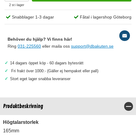
2 st i lager
Snabblager 1-3 dagar
Fåtal i lagershop Göteborg
Behöver du hjälp? Vi finns här!
Ring
031-225560
eller maila oss
support@dbakuten.se
✓
14 dagars öppet köp - 60 dagars bytesrätt
✓
Fri frakt över 1000:- (Gäller ej hempaket eller pall)
✓
Stort eget lager snabba leveranser
Produktbeskrivning
Stä
Högtalarstorlek
165mm