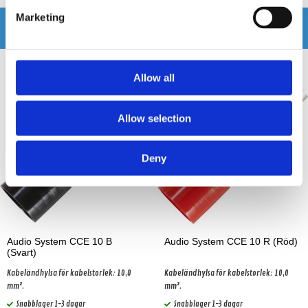
Marketing
Andra köpte även
Allow all
Allow selection
Deny
Audio System CCE 10 B
Audio System CCE 10 R (Röd)
(Svart)
Kabeländhylsa för kabelstorlek: 10,0
Kabeländhylsa för kabelstorlek: 10,0
mm².
mm².
Snabblager 1-3 dagar
Snabblager 1-3 dagar