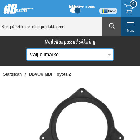
0
Inklusive moms
sv
Meny
Modellanpassad sökning
Startsidan
DBVOX MDF Toyota 2
☓
Kanske någon av dessa produkter kan intressera
dig?