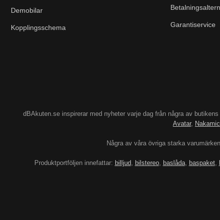
Betalningsaltern
Demobilar
Garantiservice
Kopplingsschema
dBAkuten.se inspirerar med nyheter varje dag från några av butiken
Avatar
,
Nakamic
Några av våra övriga starka varumärke
Produktportföljen innefattar:
billjud
,
bilstereo
,
baslåda
,
baspaket
,