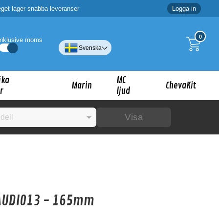
eget lager snabba leveranser
Logga in
0
Inklusive moms
Svenska
ika
MC
Marin
ChevaKit
r
ljud
Visa
☓
ig?
AUDI013 - 165mm