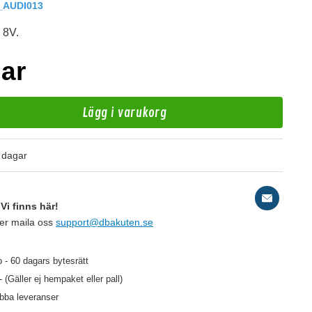
AUDI013
 8V.
par
Lägg i varukorg
A
 dagar
RC
Vi finns här!
ler maila oss
support@dbakuten.se
299 kr
499 kr
/st
/st
 - 60 dagars bytesrätt
- (Gäller ej hempaket eller pall)
abba leveranser