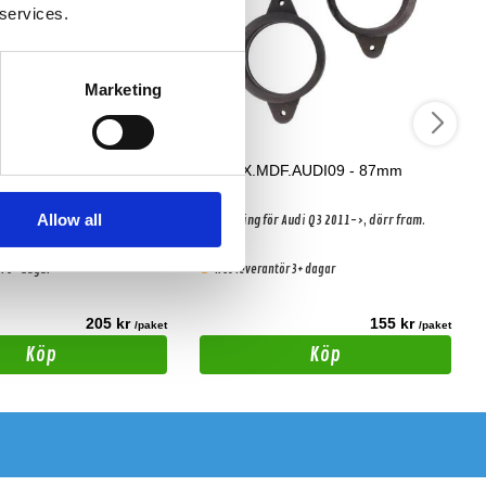
 services.
Marketing
.AUDI012 - 200mm
DBVOX.MDF.AUDI09 - 87mm
Allow all
Audi A3.
Distansring för Audi Q3 2011->, dörr fram.
r 3+ dagar
Hos leverantör 3+ dagar
205 kr
155 kr
/paket
/paket
Köp
Köp