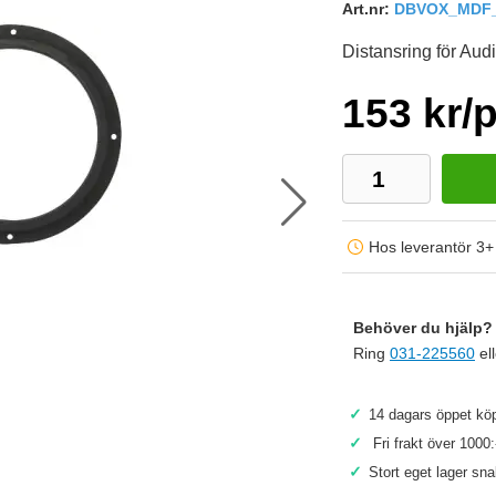
Art.nr:
DBVOX_MDF_
Distansring för Audi
153 kr/
Hos leverantör 3+
Behöver du hjälp? 
Ring
031-225560
el
✓
14 dagars öppet köp
Köp
✓
Fri frakt över 1000:
✓
Stort eget lager sn