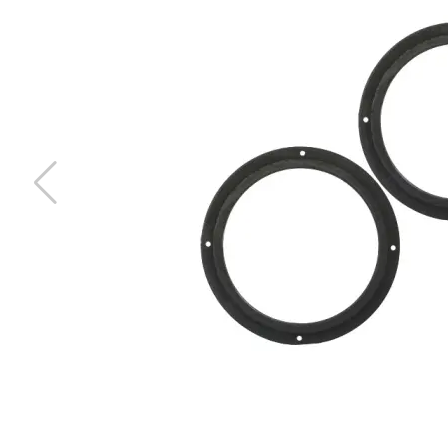
-40%
Demonteringsverktyg 6delar
För demontering bilinteriör
Hos leverantör 3+ dagar