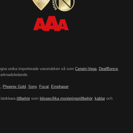
’s egna unika importerade varumärken så som
Cerwin-Vega
,
DeafBonce
,
 marknadsledande.
2
,
Phoenix Gold
,
Sony
,
Focal
,
Emphaser
 tänkbara
tillbehör
som
bilspecifika monteringstillbehör
,
kablar
och