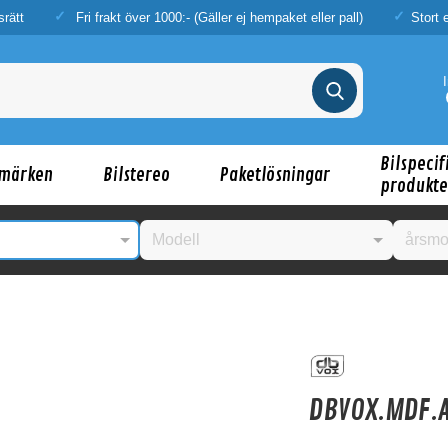
srätt
Fri frakt över 1000:- (Gäller ej hempaket eller pall)
Stort 
Bilspecif
märken
Bilstereo
Paketlösningar
produkte
nske någon av dessa produkter kan intressera d
DBVOX.MDF.