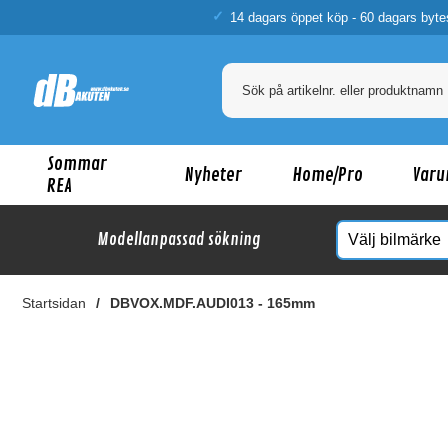
14 dagars öppet köp - 60 dagars byte
Sommar
Nyheter
Home/Pro
Varu
REA
Modellanpassad sökning
Startsidan
DBVOX.MDF.AUDI013 - 165mm
Ka