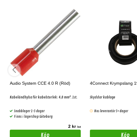
Audio System CCE 4.0 R (Röd)
4Connect Krympslang 
Kabeländhylsa för kabelstorlek: 4,0 mm². 1st.
Skyddar kablage
Snabblager 1-3 dagar
Hos leverantör 3+ dagar
Finns i lagershop Göteborg
2 kr
t
/st
Köp
Köp