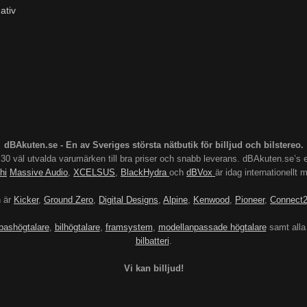
ativ
dBAkuten.se - En av Sveriges största nätbutik för billjud och bilstereo.
s 30 väl utvalda varumärken till bra priser och snabb leverans. dBAkuten.se
hi
Massive Audio
,
XCELSUS
,
BlackHydra
och
dBVox
är idag internationellt
n är
Kicker
,
Ground Zero
,
Digital Designs
,
Alpine
,
Kenwood
,
Pioneer
,
Connect
bashögtalare
,
bilhögtalare
,
framsystem
,
modellanpassade högtalare
samt alla
bilbatteri
.
Vi kan billjud!