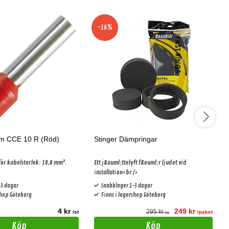
-16%
em CCE 10 R (Röd)
Stinger Dämpringar
ör kabelstorlek: 10,0 mm².
Ett j&auml;ttelyft f&ouml;r ljudet vid
installation<br />
-3 dagar
Snabblager 1-3 dagar
shop Göteborg
Finns i lagershop Göteborg
4 kr
249 kr
295 kr
/st
/paket
/st
Köp
Köp