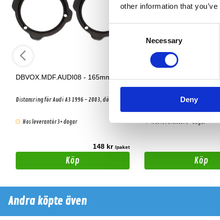
other information that you’ve
Consent
Necessary
Selection
DBVOX.MDF.AUDI08 - 165mm
DBVOX.MDF.AUDI07 -
Deny
Distansring för Audi A3 1996 - 2003, dörr bak.
Distansring för Audi A3 1996 - 
Hos leverantör 3+ dagar
Hos leverantör 3+ dagar
148 kr
t
/paket
Köp
Köp
Andra köpte även