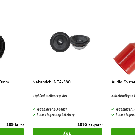
19mm
Nakamichi NTA-380
Audio Syst
HighEnd mellanregister
Kabeländhylsa f
Snabblager 1-3 dagar
Snabblager 1
Finns i lagershop Göteborg
Finns i lager
199 kr
1995 kr
/st
/paket
Köp