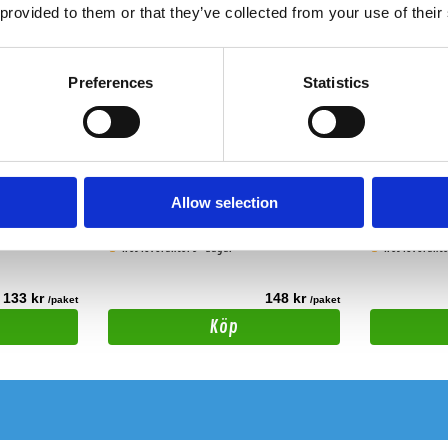
 provided to them or that they’ve collected from your use of their
Preferences
Statistics
 130mm
DBVOX.MDF.AUDI10 - 165mm
DBVOX.MDF
Allow selection
2003, dörr fram
Distansring för Audi A6/C5.
Distansring för 
Hos leverantör 3+ dagar
Hos leverantö
133 kr
148 kr
/paket
/paket
Köp