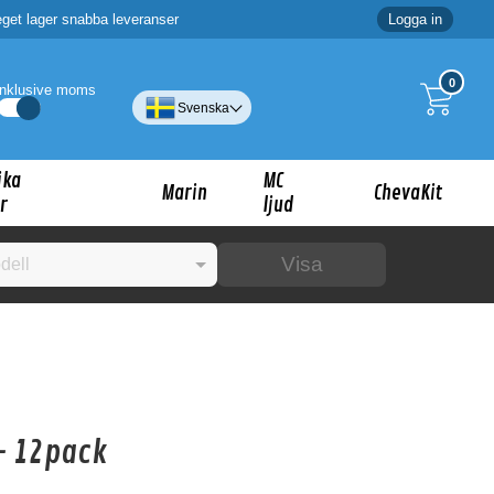
eget lager snabba leveranser
Logga in
0
Inklusive moms
Svenska
ika
MC
Marin
ChevaKit
r
ljud
Visa
☓
ig?
 - 12pack