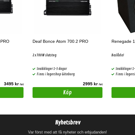
2 PRO
Deaf Bonce Atom 700.2 PRO
Renegade 1
2x700W slutsteg
Baslåda!
Snabblager 1-3 dagar
Snabblager 1
Finns i lagershop Göteborg
Finns i lager
3495 kr
2995 kr
/st
/st
Köp
Nyhetsbrev
Var först med att få nyheter och erbjudanden!