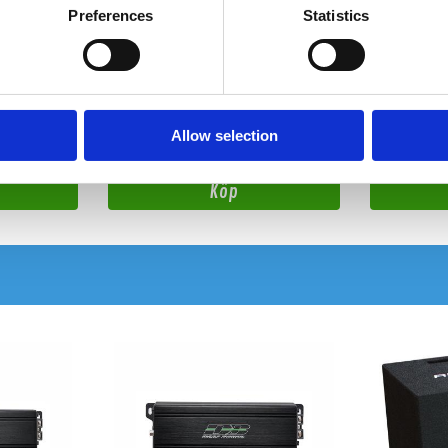
Preferences
Statistics
Apocalypse SQL kit
Sylvester R
 par
4x6,5" SQL midbasar, diskanter &
4x8" Sylvester 
delningsfilter
Snabblager 1-3 dagar
Hos leverantö
Finns i lagershop Göteborg
Allow selection
3195 kr
2995 kr
3980 kr
/paket
/paket
/st
Köp