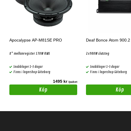
Apocalypse AP-M81SE PRO
Deaf Bonce Atom 900.
8" mellanregister 170W RMS
2x900W slutsteg
Snabblager 1-3 dagar
Snabblager 1-3 dagar
Finns i lagershop Göteborg
Finns i lagershop Göteborg
1495 kr
t
/paket
Köp
Köp