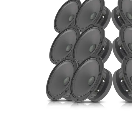
Audio System Z-EVO 0.75M
RCA kabel i OFC koppar. 0,75m lång.
Snabblager 1-3 dagar
Finns i lagershop Göteborg