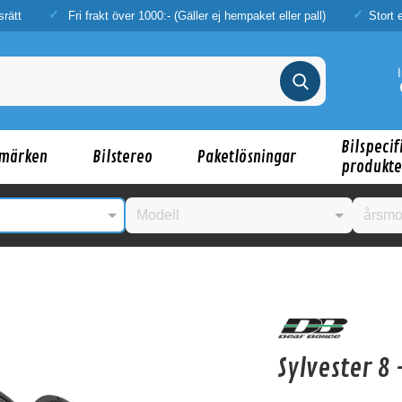
srätt
Fri frakt över 1000:- (Gäller ej hempaket eller pall)
Stort 
Bilspecif
märken
Bilstereo
Paketlösningar
produkte
nske någon av dessa produkter kan intressera d
Sylvester 8