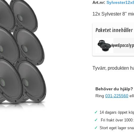
Art.nr:
Sylvester12x
12x Sylvester 8" m
Paketet innehåller
Apocalyp
6par
Tyvärr, produkten ha
Behöver du hjälp? 
Ring
031-225560
el
✓
14 dagars öppet köp
✓
Fri frakt över 1000:
Köp
✓
Stort eget lager sn