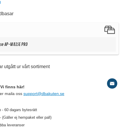
8
idbasar
se AP-M81SE PRO
d
r utgått ur vårt sortiment
Sv
Vi finns här!
ler maila oss
support@dbakuten.se
129 kr
/st
 - 60 dagars bytesrätt
103 kr
- (Gäller ej hempaket eller pall)
/st
abba leveranser