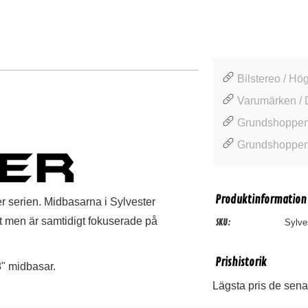
Bilstereo / Hög
Varumärken / 
Grundshoppen 
Grundshoppen
Produktinformation
 serien. Midbasarna i Sylvester
ögt men är samtidigt fokuserade på
SKU:
Sylve
Prishistorik
" midbasar.
Lägsta pris de sena