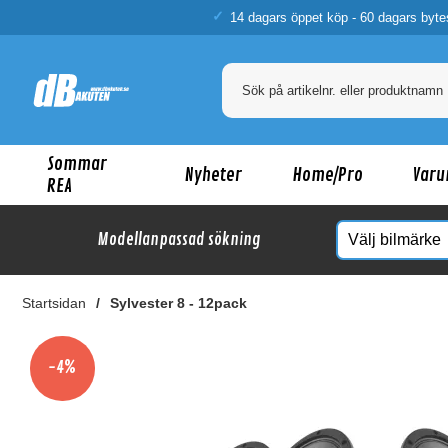
14 dagars öppet köp - 60 dagars byte
Sommar
Nyheter
Home/Pro
Varu
REA
Modellanpassad sökning
Startsidan
Sylvester 8 - 12pack
Ka
-4%