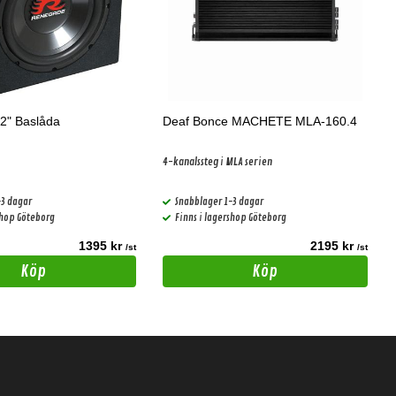
2" Baslåda
Deaf Bonce MACHETE MLA-160.4
4-kanalssteg i MLA serien
-3 dagar
Snabblager 1-3 dagar
shop Göteborg
Finns i lagershop Göteborg
1395 kr
2195 kr
/st
/st
Köp
Köp