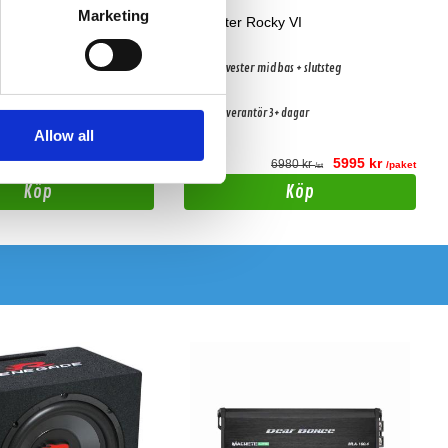
Marketing
ocky IV
Sylvester Rocky VI
midbas + slutsteg
6x8" Sylvester midbas + slutsteg
r 3+ dagar
Hos leverantör 3+ dagar
Allow all
4995 kr
5995 kr
5585 kr
6980 kr
/paket
/paket
/st
/st
Köp
Köp