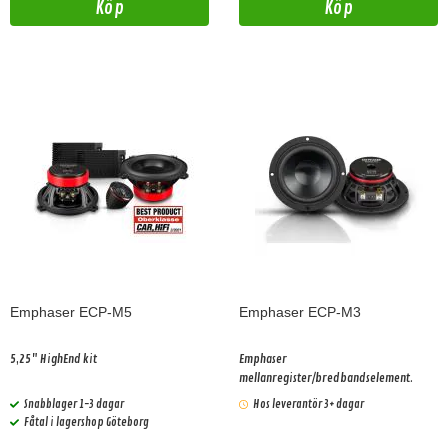
Köp
Köp
Emphaser ECP-M5
Emphaser ECP-M3
5,25" HighEnd kit
Emphaser
mellanregister/bredbandselement.
Snabblager 1-3 dagar
Hos leverantör 3+ dagar
Fåtal i lagershop Göteborg