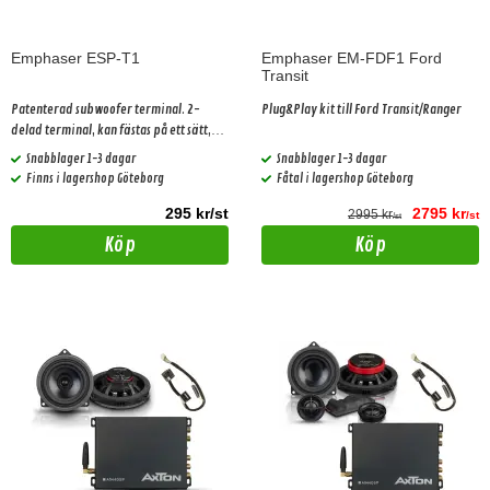
Emphaser ESP-T1
Emphaser EM-FDF1 Ford
Transit
Patenterad subwoofer terminal. 2-
Plug&Play kit till Ford Transit/Ranger
delad terminal, kan fästas på ett sätt,
rätt fas.
Snabblager 1-3 dagar
Snabblager 1-3 dagar
Finns i lagershop Göteborg
Fåtal i lagershop Göteborg
295 kr/st
2795 kr
2995 kr
/st
/st
Köp
Köp