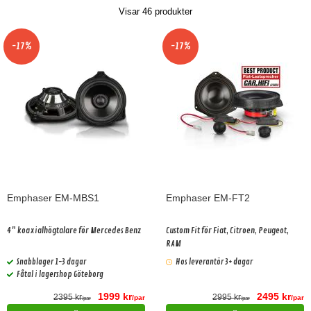
Visar
46
produkter
-17%
-17%
Emphaser EM-MBS1
Emphaser EM-FT2
4" koaxialhögtalare för Mercedes Benz
Custom Fit för Fiat, Citroen, Peugeot,
RAM
Snabblager 1-3 dagar
Hos leverantör 3+ dagar
Fåtal i lagershop Göteborg
1999 kr
2495 kr
2395 kr
2995 kr
/par
/par
/par
/par