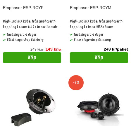
Emphaser ESP-RCYF
Emphaser ESP-RCYM
High-End RCA kabel från Emphaser Y-
High-End RCA kabel från Emphaser Y-
koppling 1xhane till 2x honor 1x male to
koppling 1x hona till 2x hanar
2x females
Snabblager 1-3 dagar
Snabblager 1-3 dagar
Fåtal i lagershop Göteborg
Finns i lagershop Göteborg
149 kr
249 kr/paket
249 kr
/st
/st
Köp
Köp
-7%