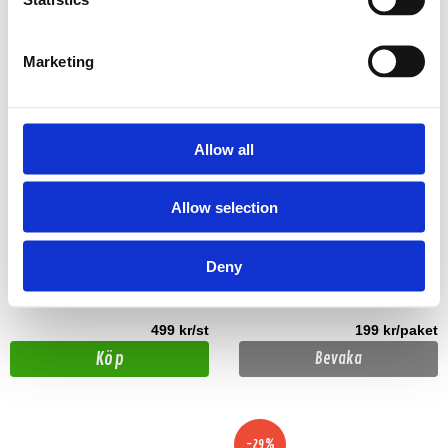
Marketing
Allow all
Emphaser ESP-RS25
Emphaser ESP-SUBFIX
Allow selection
15m Tvinnad 2,5mm2 OFC högtalarkabel
Halkfria hörn av robust plast för att fästa
basboxar i bagageutrymmet.
Deny
Snabblager 1-3 dagar
Slut i lager
Finns i lagershop Göteborg
499 kr/st
199 kr/paket
Köp
Bevaka
-29%