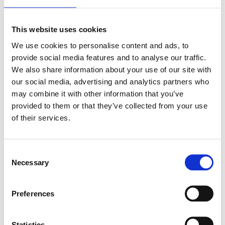
This website uses cookies
We use cookies to personalise content and ads, to
provide social media features and to analyse our traffic.
We also share information about your use of our site with
Emphaser ESP-RS10
our social media, advertising and analytics partners who
Emphaser ESP-RS15
may combine it with other information that you’ve
15m Tvinnad dubbel 1,0mm OFC
provided to them or that they’ve collected from your use
15m Tvinnad dubbel 1,5mm OFC
högtalarkabel
högtalarkabel
of their services.
Snabblager 1-3 dagar
Snabblager 1-3 dagar
Finns i lagershop Göteborg
Finns i lagershop Göteborg
Consent
299 kr/st
399 kr/st
Necessary
Selection
Köp
Köp
Preferences
Statistics