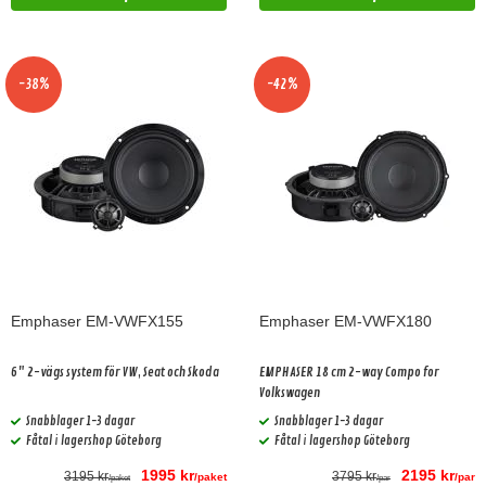
-38%
-42%
Emphaser EM-VWFX155
Emphaser EM-VWFX180
6" 2-vägs system för VW, Seat och Skoda
EMPHASER 18 cm 2-way Compo for
Volkswagen
Snabblager 1-3 dagar
Snabblager 1-3 dagar
Fåtal i lagershop Göteborg
Fåtal i lagershop Göteborg
1995 kr
2195 kr
3195 kr
3795 kr
/paket
/par
/paket
/par