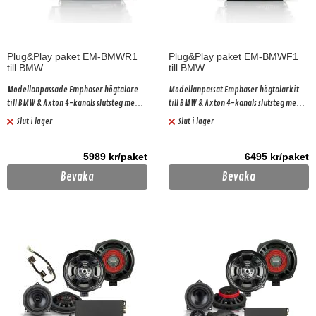
Plug&Play paket EM-BMWR1
Plug&Play paket EM-BMWF1
till BMW
till BMW
Modellanpassade Emphaser högtalare
Modellanpassat Emphaser högtalarkit
till BMW & Axton 4-kanals slutsteg med
till BMW & Axton 4-kanals slutsteg med
inbyggd processor plus Plug&Play kabel
inbyggd processor plus Plug&Play kabel
Slut i lager
Slut i lager
Gäller bilar med basic ljudpaket!
5989 kr/paket
6495 kr/paket
Bevaka
Bevaka