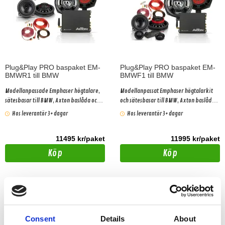
Plug&Play PRO baspaket EM-
Plug&Play PRO baspaket EM-
BMWR1 till BMW
BMWF1 till BMW
Modellanpassade Emphaser högtalare,
Modellanpassat Emphaser högtalarkit
sätesbasar till BMW, Axton baslåda och
och sätesbasar till BMW, Axton baslåda
4-kanals slutsteg med inbyggd
och 4-kanals slutsteg med inbyggd
Hos leverantör 3+ dagar
Hos leverantör 3+ dagar
processor plus Plug&Play kabel
processor plus Plug&Play kabel Gäller
bilar med basic ljudpaket!
11495 kr/paket
11995 kr/paket
Köp
Köp
Consent
Details
About