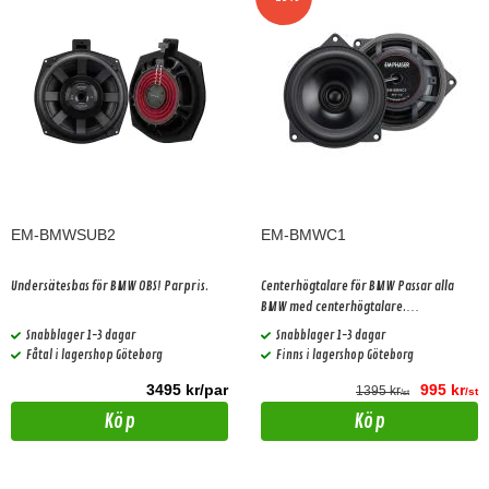
EM-BMWSUB2
EM-BMWC1
Undersätesbas för BMW OBS! Parpris.
Centerhögtalare för BMW Passar alla
BMW med centerhögtalare.
1st/förpackning
Snabblager 1-3 dagar
Snabblager 1-3 dagar
Fåtal i lagershop Göteborg
Finns i lagershop Göteborg
3495 kr/par
995 kr
1395 kr
/st
/st
Köp
Köp