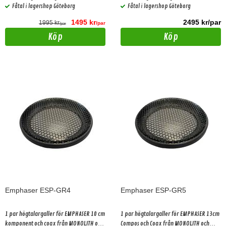
Fåtal i lagershop Göteborg
Fåtal i lagershop Göteborg
1495 kr
2495 kr/par
1995 kr
/par
/par
Köp
Köp
Emphaser ESP-GR4
Emphaser ESP-GR5
1 par högtalargaller för EMPHASER 10 cm
1 par högtalargaller för EMPHASER 13cm
komponent och coax från MONOLITH och
Compos och Coax från MONOLITH och