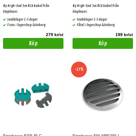
Ny High-End 5m RCA kabel från
Ny High-End 3m RCA kabel från
Emphaser.
Emphaser.
Snabblager 1-3 dagar
Snabblager 1-3 dagar
Finns i lagershop Göteborg
Fåtal i lagershop Göteborg
279 kr/st
199 kr/st
Köp
Köp
-17%
Emphaser ESP-PLC
Emphaser EM-MBGRILL