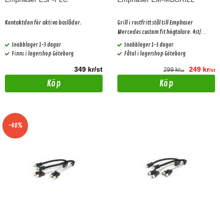
Kontaktdon för aktiva baslådor.
Grill i rostfritt stål till Emphaser
Mercedes custom fit högtalare. 4st/
förpackning Passar: Mercedes W205,
Snabblager 1-3 dagar
Snabblager 1-3 dagar
C205, A205, X253, C253, W213, S213, C238,
Finns i lagershop Göteborg
Fåtal i lagershop Göteborg
A238, W222
349 kr/st
249 kr
299 kr
/st
/st
Köp
Köp
-40%