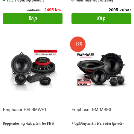
Fåtal i lagershop Göteborg
Fåtal i lagershop Göteborg
2495 kr
2695 kr/par
3995 kr
/st
/st
Köp
Köp
-25%
Emphaser EM-BMWF1
Emphaser EM-MBF3
Uppgraderings-kitsystem för BMW
Plug&Play kit till Mercedes Sprinter