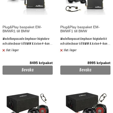
Plug&Play baspaket EM-
Plug&Play baspaket EM-
BMWR1 till BMW
BMWF1 till BMW
Modellanpassade Emphaser högtalare
Modellanpassat Emphaser högtalarkit
och sätesbasar till BMW & Axton 4-kanals
och sätesbasar till BMW & Axton 4-kanals
slutsteg med inbyggd processor plus
slutsteg med inbyggd processor plus
Slut i lager
Slut i lager
Plug&Play kabel
Plug&Play kabel Gäller bilar med basic
ljudpaket!
8495 kr/paket
8995 kr/paket
Bevaka
Bevaka