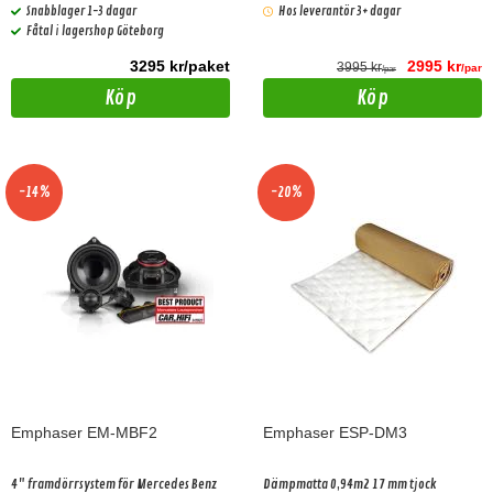
Snabblager 1-3 dagar
Hos leverantör 3+ dagar
Fåtal i lagershop Göteborg
3295 kr/paket
2995 kr
3995 kr
/par
/par
Köp
Köp
-14%
-20%
Emphaser EM-MBF2
Emphaser ESP-DM3
4" framdörrsystem för Mercedes Benz
Dämpmatta 0,94m2 17 mm tjock