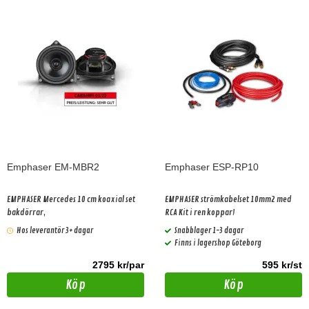
Emphaser EM-MBR2
Emphaser ESP-RP10
EMPHASER Mercedes 10 cm koaxial set
EMPHASER strömkabelset 10mm2 med
bakdörrar,
RCA Kit i ren koppar!
Hos leverantör 3+ dagar
Snabblager 1-3 dagar
Finns i lagershop Göteborg
2795 kr/par
595 kr/st
Köp
Köp