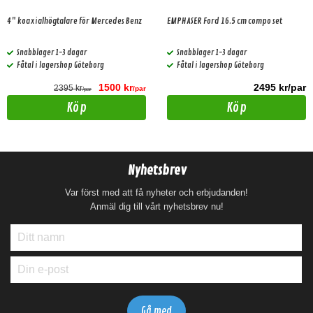
4" koaxialhögtalare för Mercedes Benz
EMPHASER Ford 16.5 cm compo set
Snabblager 1-3 dagar
Snabblager 1-3 dagar
Fåtal i lagershop Göteborg
Fåtal i lagershop Göteborg
1500 kr
2495 kr/par
2395 kr
/par
/par
Köp
Köp
Nyhetsbrev
Var först med att få nyheter och erbjudanden!
Anmäl dig till vårt nyhetsbrev nu!