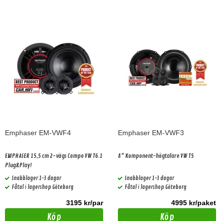
Emphaser EM-VWF4
Emphaser EM-VWF3
EMPHASER 15,5 cm 2-vägs Compo VW T6.1
8" Komponent-högtalare VW T5
Plug&Play!
Snabblager 1-3 dagar
Snabblager 1-3 dagar
Fåtal i lagershop Göteborg
Fåtal i lagershop Göteborg
3195 kr/par
4995 kr/paket
Köp
Köp