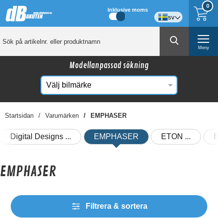
0
Inklusive moms
sv
Meny
Modellanpassad sökning
Startsidan
Varumärken
EMPHASER
Digital Designs
EMPHASER
ETON
E
EMPHASER
Filtrera & sortera