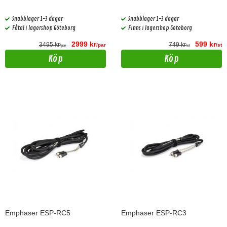
Snabblager 1-3 dagar
Snabblager 1-3 dagar
Fåtal i lagershop Göteborg
Finns i lagershop Göteborg
2999 kr
599 kr
3495 kr
749 kr
/par
/st
/par
/st
Köp
Köp
Emphaser ESP-RC5
Emphaser ESP-RC3