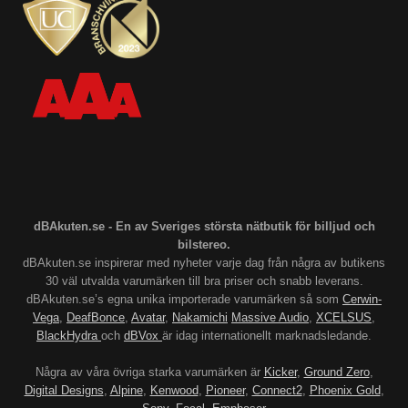
dBAkuten.se - En av Sveriges största nätbutik för billjud och
bilstereo.
dBAkuten.se inspirerar med nyheter varje dag från några av butikens
30 väl utvalda varumärken till bra priser och snabb leverans.
dBAkuten.se’s egna unika importerade varumärken så som
Cerwin-
Vega
,
DeafBonce
,
Avatar
,
Nakamichi
Massive Audio
,
XCELSUS
,
BlackHydra
och
dBVox
är idag internationellt marknadsledande.
Några av våra övriga starka varumärken är
Kicker
,
Ground Zero
,
Digital Designs
,
Alpine
,
Kenwood
,
Pioneer
,
Connect2
,
Phoenix Gold
,