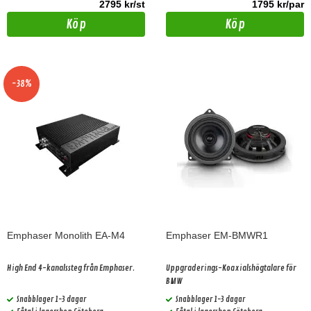
2795 kr/st
1795 kr/par
Köp
Köp
-38%
Emphaser Monolith EA-M4
Emphaser EM-BMWR1
High End 4-kanalssteg från Emphaser.
Uppgraderings-Koaxialshögtalare för
BMW
Snabblager 1-3 dagar
Snabblager 1-3 dagar