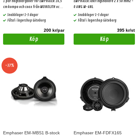
1 par högtalargaller för EMPHASER 16,5
EMPHASER Säkringshållare 2 x 50 mm2 -
cm kompo och coax från MONOLITH och
0 AWG M-ANL
GRAVITY-serien
Snabblager 1-3 dagar
Snabblager 1-3 dagar
Fåtal i lagershop Göteborg
Fåtal i lagershop Göteborg
200 kr/par
395 kr/st
Köp
Köp
-37%
Emphaser EM-MBS1 B-stock
Emphaser EM-FDFX165