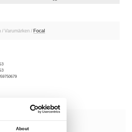
 / Varumärken /
Focal
S3
S3
059750679
ste 30 dagarna är 2485 kr
About