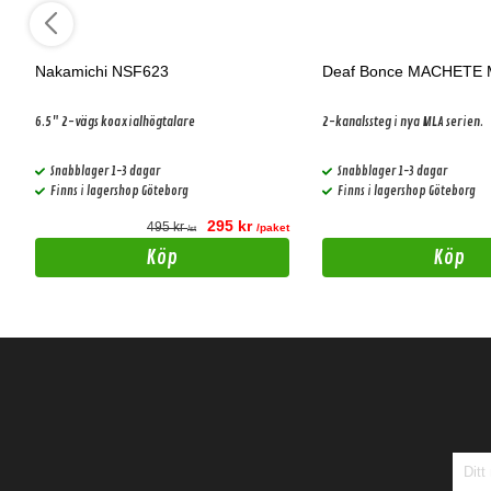
Nakamichi NSF623
Deaf Bonce MACHETE 
6.5" 2-vägs koaxialhögtalare
2-kanalssteg i nya MLA serien.
Snabblager 1-3 dagar
Snabblager 1-3 dagar
Finns i lagershop Göteborg
Finns i lagershop Göteborg
295 kr
495 kr
t
/paket
/st
Köp
Köp