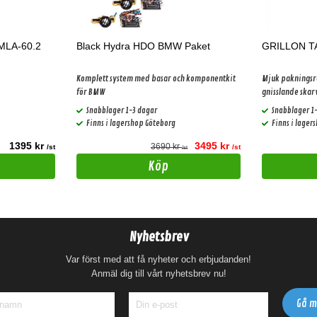
MLA-60.2
Black Hydra HDO BMW Paket
GRILLON T
Komplett system med basar och komponentkit
Mjuk pakningsre
för BMW
gnisslande skarv
Snabblager 1-3 dagar
Snabblager 1
Finns i lagershop Göteborg
Finns i lager
1395 kr
3495 kr
3690 kr
/st
/st
/st
Köp
Nyhetsbrev
Var först med att få nyheter och erbjudanden!
Anmäl dig till vårt nyhetsbrev nu!