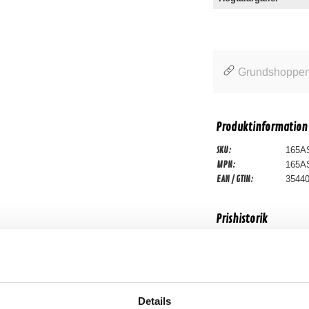
Grundshoppen
Produktinformation
SKU:
165A
MPN:
165A
EAN / GTIN:
3544
Prishistorik
Lägsta pris de sena
Recensioner
Details