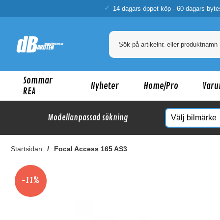
14 dagars öppet köp - 60 dagars byte
Sommar
Nyheter
Home/Pro
Varu
REA
Modellanpassad sökning
Startsidan
Focal Access 165 AS3
Ka
-11%