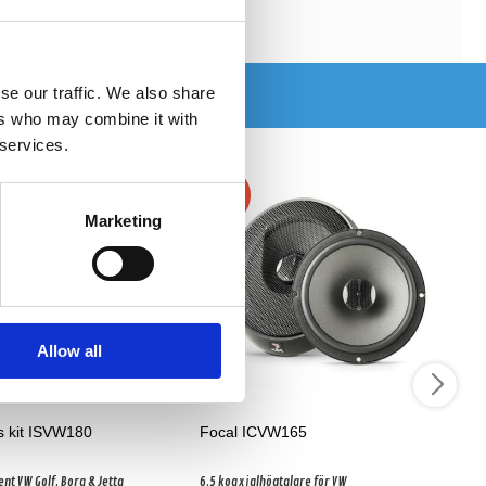
se our traffic. We also share
ers who may combine it with
 services.
-10%
Marketing
Allow all
s kit ISVW180
Focal ICVW165
t VW Golf, Bora & Jetta
6.5 koaxialhögtalare för VW