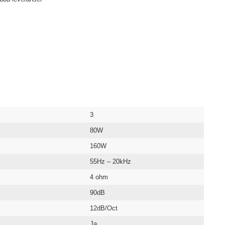
3
80W
160W
55Hz – 20kHz
4 ohm
90dB
12dB/Oct
Ja