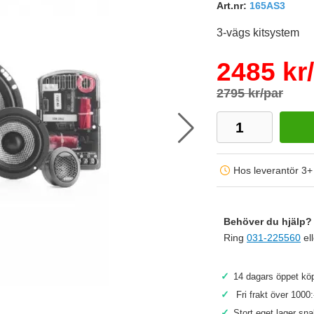
Art.nr:
165AS3
3-vägs kitsystem
2485 kr
2795 kr/par
Hos leverantör 3+
Behöver du hjälp? 
Ring
031-225560
el
Köp
✓
14 dagars öppet köp
✓
Fri frakt över 1000:
✓
Stort eget lager sn