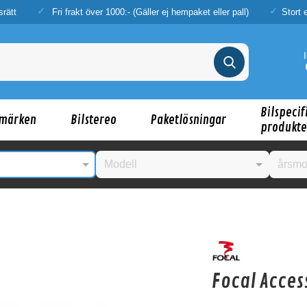
srätt
Fri frakt över 1000:- (Gäller ej hempaket eller pall)
Stort 
Bilspecif
märken
Bilstereo
Paketlösningar
produkte
nske någon av dessa produkter kan intressera d
Focal Acces