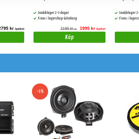
Snabblager 1-3 dagar
Snabblager 1
Finns i lagershop Göteborg
Finns i lager
2795 kr
1995 kr
2195 kr
/paket
/paket
/st
Köp
-5%