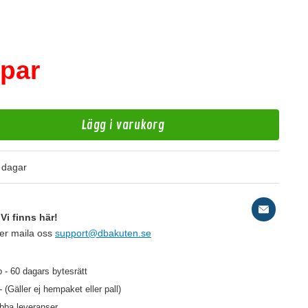
/par
Lägg i varukorg
H
 dagar
Ar
Vi finns här!
ler maila oss
support@dbakuten.se
149 kr
/paket
 - 60 dagars bytesrätt
- (Gäller ej hempaket eller pall)
abba leveranser