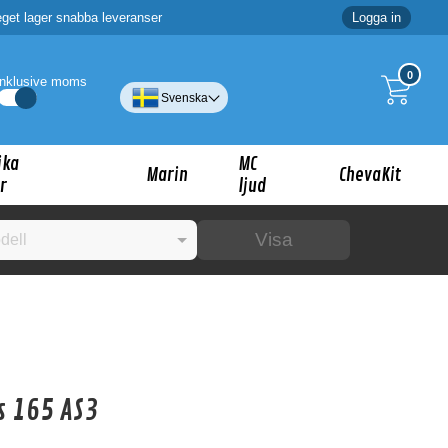
eget lager snabba leveranser
Logga in
0
Inklusive moms
Svenska
ika
MC
Marin
ChevaKit
r
ljud
Visa
☓
ig?
s 165 AS3