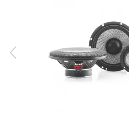
Högtalaradapter
Passar Audi, VW
Snabblager 1-3 dagar
Finns i lagershop Göteborg