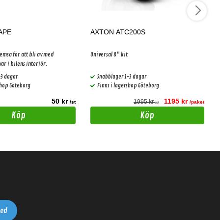
APE
AXTON ATC200S
msa för att bli av med
Universal 8" kit
ar i bilens interiör.
-3 dagar
Snabblager 1-3 dagar
shop Göteborg
Finns i lagershop Göteborg
50 kr
1195 kr
1995 kr
/st
/paket
/st
Köp
Köp