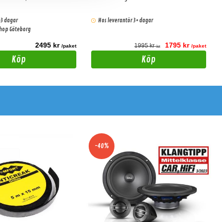
-3 dagar
Hos leverantör 3+ dagar
shop Göteborg
2495 kr
1795 kr
1995 kr
/paket
/paket
/st
Köp
Köp
-40%