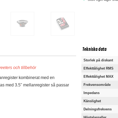
Tekniska data
Storlek på diskant
weeters och tillbehör
Effekttålighet RMS
Effekttålighet MAX
register kombinerat med en
ras med 3.5" mellanregister så passar
Frekvensområde
.
Impedans
Känslighet
Delningsfrekvens
Högtalargaller