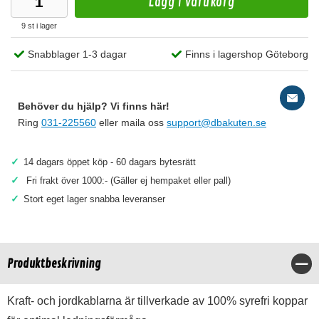
Lägg i varukorg
9 st i lager
Snabblager 1-3 dagar
Finns i lagershop Göteborg
Behöver du hjälp? Vi finns här!
Ring
031-225560
eller maila oss
support@dbakuten.se
✓
14 dagars öppet köp - 60 dagars bytesrätt
✓
Fri frakt över 1000:- (Gäller ej hempaket eller pall)
✓
Stort eget lager snabba leveranser
Produktbeskrivning
Stä
Kraft- och jordkablarna är tillverkade av 100% syrefri koppar