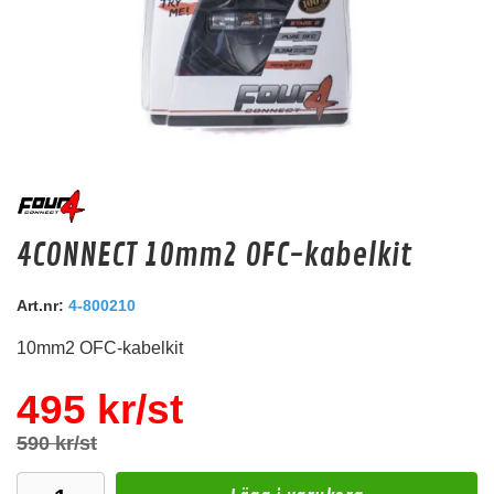
4CONNECT STAGE 2 10mm2
4CONNECT 10mm2 OFC-kabelkit
2x10mm2 h&ouml;gtalarkabel<br />
Snabblager 1-3 dagar
Art.nr:
4-800210
Finns i lagershop Göteborg
10mm2 OFC-kabelkit
89 kr
99 kr
/st
/st
Köp
495 kr/st
590 kr/st