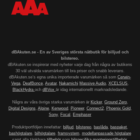
dBAkuten.se - En av Sveriges största nätbutik för billjud och
bilstereo.
dBAkuten.se inspirerar med nyheter varje dag från några av butikens
30 väl utvalda varumärken till bra priser och snabb leverans.
dBAkuten.se’s egna unika importerade varumärken så som
Cerwin-
Vega
,
DeafBonce
,
Avatar
,
Nakamichi
Massive Audio
,
XCELSUS
,
BlackHydra
och
dBVox
är idag internationellt marknadsledande.
Några av våra övriga starka varumärken är
Kicker
,
Ground Zero
,
Digital Designs
,
Alpine
,
Kenwood
,
Pioneer
,
Connect2
,
Phoenix Gold
,
Sony
,
Focal
,
Emphaser
Produktportföljen innefattar:
billjud
,
bilstereo
,
baslåda
,
baspaket
,
bashögtalare
,
bilhögtalare
,
framsystem
,
modellanpassade högtalare
samt alla tänkbara
tillbehör
som
bilspecifika monteringstillbehör
,