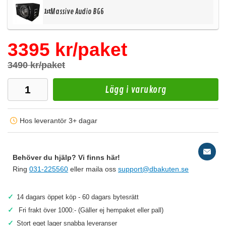
Massive Audio BG6
1st
3395 kr/paket
3490 kr/paket
Lägg i varukorg
Hos leverantör 3+ dagar
Behöver du hjälp? Vi finns här!
Ring
031-225560
eller maila oss
support@dbakuten.se
✓
14 dagars öppet köp - 60 dagars bytesrätt
✓
Fri frakt över 1000:- (Gäller ej hempaket eller pall)
✓
Stort eget lager snabba leveranser