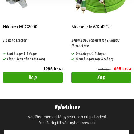
Hifonics HFC2000
Machete MWK-42CU
2.0 Kondensator
20mm2 OFC kabelkit för 2-kanals
förstärkare
Snabblager 1-3 dagar
Snabblager 1-3 dagar
Finns i lagershop Göteborg
Finns i lagershop Göteborg
1295 kr
695 kr
895 kr
/st
/st
/st
Köp
Köp
Nyhetsbrev
Var först med att få nyheter och erbjudanden!
Anmäl dig till vårt nyhetsbrev nu!