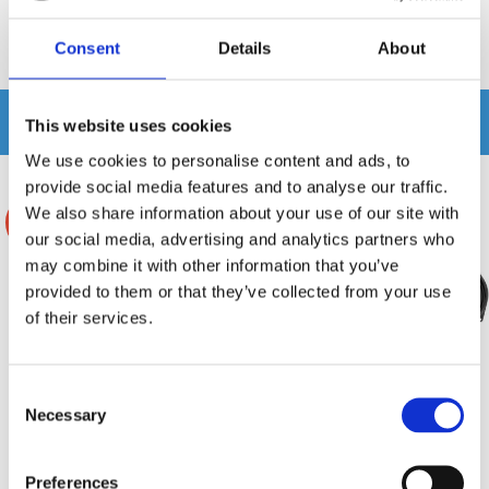
Recensioner
Consent
Details
About
Produkten har inga recensioner
Relaterade produkter
This website uses cookies
We use cookies to personalise content and ads, to
provide social media features and to analyse our traffic.
We also share information about your use of our site with
-7%
-5%
our social media, advertising and analytics partners who
may combine it with other information that you’ve
provided to them or that they’ve collected from your use
of their services.
Consent
Necessary
Selection
Massive Audio GTX84
Black Hydra HDO BMW Paket
Preferences