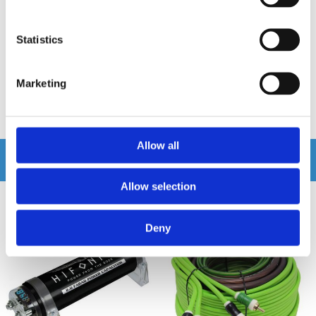
8" Subbas
Komplett system med basar och
komponentkit för BMW
Statistics
Hos leverantör 3+ dagar
Snabblager 1-3 dagar
Finns i lagershop Göteborg
1299 kr
3495 kr
Marketing
1395 kr
3690 kr
/st
/st
/st
/st
Köp
Köp
Allow all
Andra köpte även
Allow selection
-22%
Deny