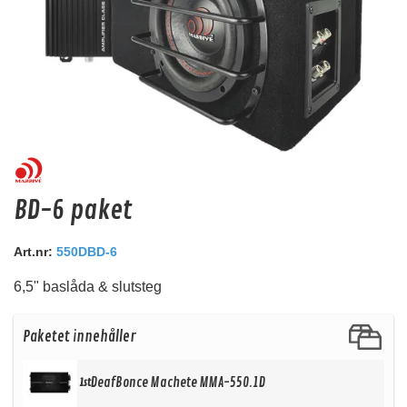
Audio System Z-EVO 1.25M EXT
BD-6 paket
OFC 1,25m förlängningskabel med RCA kontakter.
Snabblager 1-3 dagar
Art.nr:
550DBD-6
Finns i lagershop Göteborg
6,5" baslåda & slutsteg
159 kr
/st
Köp
Paketet innehåller
DeafBonce Machete MMA-550.1D
1st