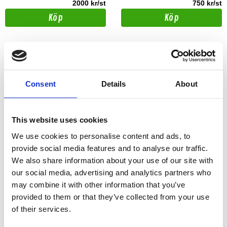
2000 kr/st
750 kr/st
Köp
Köp
Consent
Details
About
This website uses cookies
We use cookies to personalise content and ads, to
provide social media features and to analyse our traffic.
We also share information about your use of our site with
Presentkort 350 SEK från
our social media, advertising and analytics partners who
Presentkort 1500 SEK från
dBAkuten
dBAkuten
may combine it with other information that you’ve
Presentkort 350:-
provided to them or that they’ve collected from your use
Presentkort 1500:-
of their services.
Snabblager 1-3 dagar
Snabblager 1-3 dagar