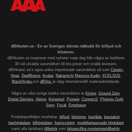
dBAkuten.se - En av Sveriges största nätbutik för billjud och
bilstereo.
dBAkuten.se inspirerar med nyheter varje dag från några av butikens
30 väl utvalda varumärken till bra priser och snabb leverans.
dBAkuten.se’s egna unika importerade varumärken så som
Cerwin-
Vega
,
DeafBonce
,
Avatar
,
Nakamichi
Massive Audio
,
XCELSUS
,
BlackHydra
och
dBVox
är idag internationellt marknadsledande.
Några av våra övriga starka varumärken är
Kicker
,
Ground Zero
,
Digital Designs
,
Alpine
,
Kenwood
,
Pioneer
,
Connect2
,
Phoenix Gold
,
Sony
,
Focal
,
Emphaser
Produktportföljen innefattar:
billjud
,
bilstereo
,
baslåda
,
baspaket
,
bashögtalare
,
bilhögtalare
,
framsystem
,
modellanpassade högtalare
samt alla tänkbara
tillbehör
som
bilspecifika monteringstillbehör
,