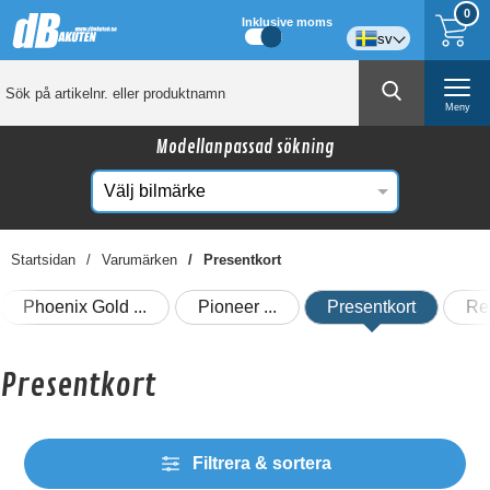
0
Inklusive moms
sv
Meny
Modellanpassad sökning
Startsidan
Varumärken
Presentkort
Phoenix Gold
Pioneer
Presentkort
Re
Presentkort
Filtrera & sortera