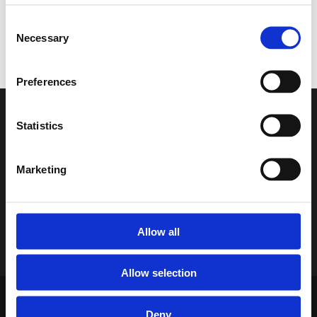
Finns i lagershop Göteborg
Finns i lagershop Göteborg
Consent
350 kr/st
1500 kr/st
Necessary
Selection
Köp
Köp
Preferences
Nyhetsbrev
Statistics
Var först med att få nyheter och erbjudanden!
Anmäl dig till vårt nyhetsbrev nu!
Marketing
Allow all
Allow selection
dB Akuten
Deny