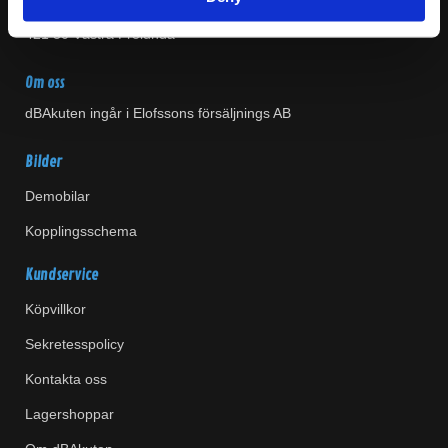
Gruvgatan 31A
421 30 Västra Frölunda
Om oss
dBAkuten ingår i Elofssons försäljnings AB
Bilder
Demobilar
Kopplingsschema
Kundservice
Köpvillkor
Sekretesspolicy
Kontakta oss
Lagershoppar