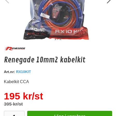
1
/
2
Nakamichi NK-RCP8
Renegade 10mm2 kabelkit
8M signalkabel
Snabblager 1-3 dagar
Art.nr:
RX10KIT
Finns i lagershop Göteborg
Kabelkit CCA
295 kr
/st
Köp
195 kr/st
395 kr/st