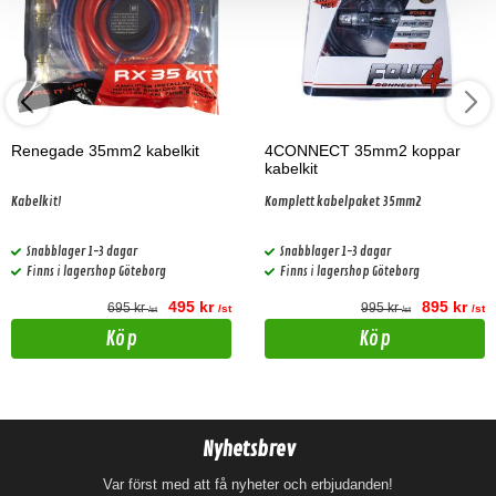
Renegade 35mm2 kabelkit
4CONNECT 35mm2 koppar
kabelkit
Kabelkit!
Komplett kabelpaket 35mm2
Snabblager 1-3 dagar
Snabblager 1-3 dagar
Finns i lagershop Göteborg
Finns i lagershop Göteborg
495 kr
895 kr
695 kr
995 kr
/st
/st
/st
/st
Köp
Köp
Nyhetsbrev
Var först med att få nyheter och erbjudanden!