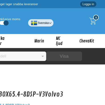
eget lager snabba leveranser
Logga in
0
Inklusive moms
Svenska
ika
MC
Marin
ChevaKit
r
ljud
Visa
☓
ig?
BOX65.4-8DSP-V3Volvo3