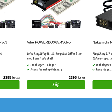
lvo3
Vibe POWERBOX65.4Volvo
Nakamichi 
et
Volvo Plug&Play förstärkarpaket Gäller bilar
Plug&Play DSP p
med Basic ljudpaket!
DSP:n är appsty
streaming
Snabblager 1-3 dagar
Snabblager 1
Finns i lagershop Göteborg
Finns i lager
2395 kr
2395 kr
/st
/st
Köp