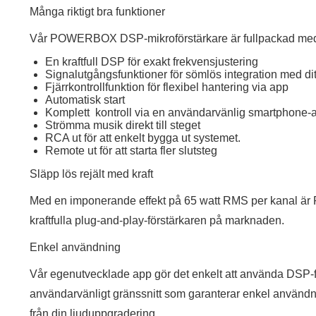
Många riktigt bra funktioner
Vår POWERBOX DSP-mikroförstärkare är fullpackad med 
En kraftfull DSP för exakt frekvensjustering
Signalutgångsfunktioner för sömlös integration med dit
Fjärrkontrollfunktion för flexibel hantering via app
Automatisk start
Komplett kontroll via en användarvänlig smartphone-
Strömma musik direkt till steget
RCA ut för att enkelt bygga ut systemet.
Remote ut för att starta fler slutsteg
Släpp lös rejält med kraft
Med en imponerande effekt på 65 watt RMS per kanal
kraftfulla plug-and-play-förstärkaren på marknaden.
Enkel användning
Vår egenutvecklade app gör det enkelt att använda DSP-fun
användarvänligt gränssnitt som garanterar enkel användni
från din ljuduppgradering.