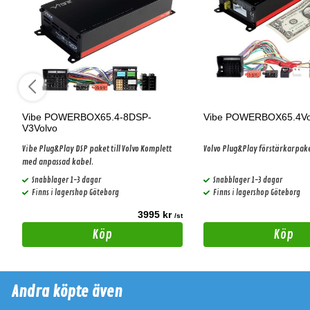
Vibe POWERBOX65.4-8DSP-
Vibe POWERBOX65.4Vo
V3Volvo
Vibe Plug&Play DSP paket till Volvo Komplett
Volvo Plug&Play förstärkarpak
med anpassad kabel.
Snabblager 1-3 dagar
Snabblager 1-3 dagar
Finns i lagershop Göteborg
Finns i lagershop Göteborg
3995 kr
t
/st
Köp
Köp
Andra köpte även