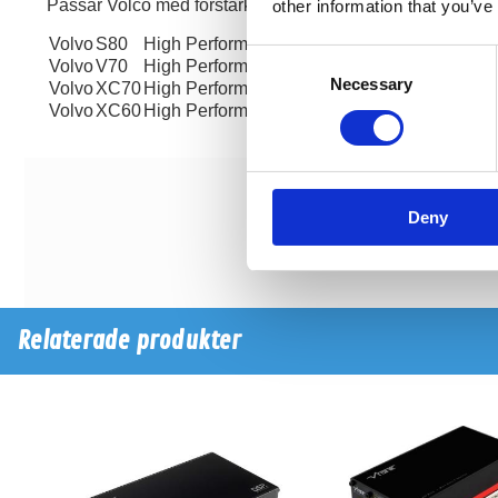
Passar Volco med förstärkare:
other information that you’ve
Volvo
S80
High Performance Audio System With Derivati
Consent
Volvo
V70
High Performance Audio System With Derivati
Necessary
Selection
Volvo
XC70
High Performance Audio System With Derivati
Volvo
XC60
High Performance Audio System With Derivati
Deny
Relaterade produkter