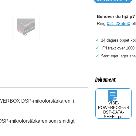
Behöver du hjälp? 
Ring
031-225560
el
✓
14 dagars öppet köp
✓
Fri frakt över 1000:
✓
Stort eget lager sn
Dokument
POWERBOX DSP-mikroförstärkaren. (
VIBE-
POWERBOX65.4
DSP-DATA-
SHEET.pdf
SP-mikroförstärkaren som smidigt