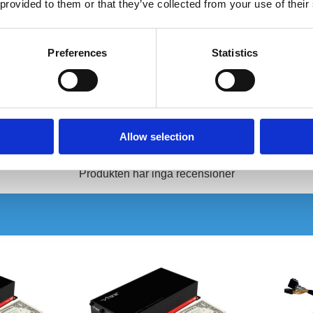
 provided to them or that they’ve collected from your use of their
on Ignition Wire
2007
2016
N//A
on Ignition Wire
2008
2016
N//A
Preferences
Statistics
on Ignition Wire
2008
2016
N//A
on Ignition Wire
2008
2017
N//A
Recensioner
Allow selection
Produkten har inga recensioner