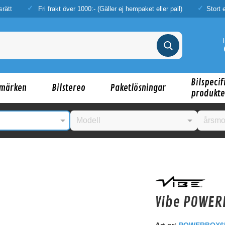
srätt
Fri frakt över 1000:- (Gäller ej hempaket eller pall)
Stort 
Bilspecif
märken
Bilstereo
Paketlösningar
produkte
nske någon av dessa produkter kan intressera d
Vibe POWER