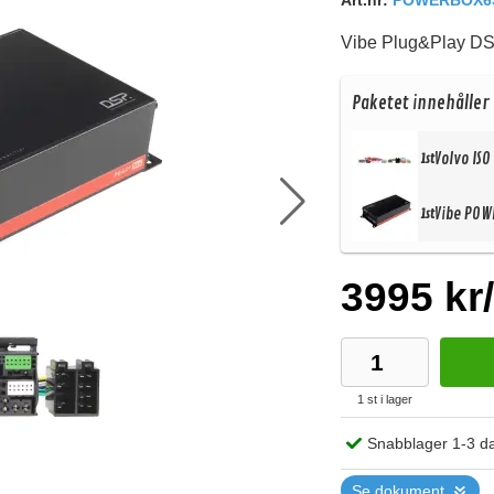
Art.nr:
POWERBOX65
Vibe Plug&Play DSP
Paketet innehåller
Volvo IS
1st
Vibe POW
1st
3995 kr
1 st i lager
Köp
Snabblager 1-3 d
Se dokument