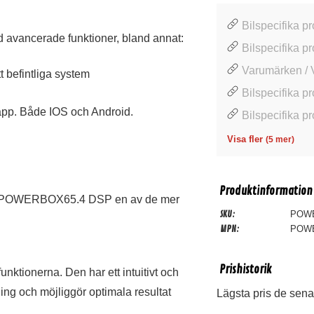
Bilspecifika pr
avancerade funktioner, bland annat:
Bilspecifika pr
Varumärken / 
t befintliga system
Bilspecifika pr
app. Både IOS och Android.
Bilspecifika pr
Visa fler
(5 mer)
Produktinformation
 är POWERBOX65.4 DSP en av de mer
SKU:
POWE
MPN:
POWE
Prishistorik
ktionerna. Den har ett intuitivt och
ng och möjliggör optimala resultat
Lägsta pris de sena