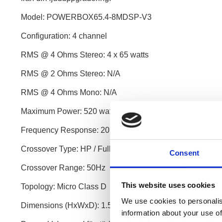
Model: POWERBOX65.4-8MDSP-V3
Configuration: 4 channel
RMS @ 4 Ohms Stereo: 4 x 65 watts
RMS @ 2 Ohms Stereo: N/A
RMS @ 4 Ohms Mono: N/A
Maximum Power: 520 watts
Frequency Response: 20Hz – 20kHz
Crossover Type: HP / Full
Consent
Crossover Range: 50Hz
This website uses cookies
Topology: Micro Class D
We use cookies to personalis
Dimensions (HxWxD): 1.5″ x 7.4″x 3.2″ (37mm x 187mm
information about your use of