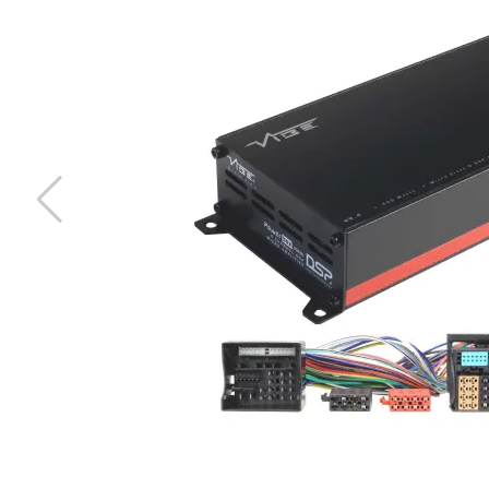
dBVox 3 MiniANL Säkringshållare
Mini ANL Säkringshållare
Snabblager 1-3 dagar
Finns i lagershop Göteborg