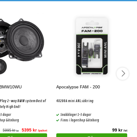
-BMW10WU
Apocalypse FAM - 200
 Play 2-way BMW system Best of
4X200A mini ANL säkring
tely High End!
-3 dagar
Snabblager 1-3 dagar
shop Göteborg
Finns i lagershop Göteborg
5395 kr
99 kr
5995 kr
/paket
/st
/st