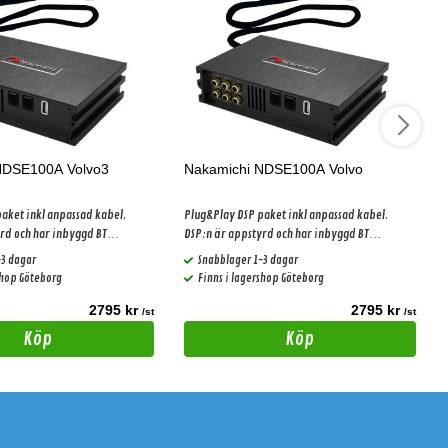
NDSE100A Volvo3
Nakamichi NDSE100A Volvo
aket inkl anpassad kabel.
Plug&Play DSP paket inkl anpassad kabel.
rd och har inbyggd BT
DSP:n är appstyrd och har inbyggd BT
streaming
-3 dagar
Snabblager 1-3 dagar
shop Göteborg
Finns i lagershop Göteborg
2795 kr
2795 kr
/st
/st
Köp
Köp