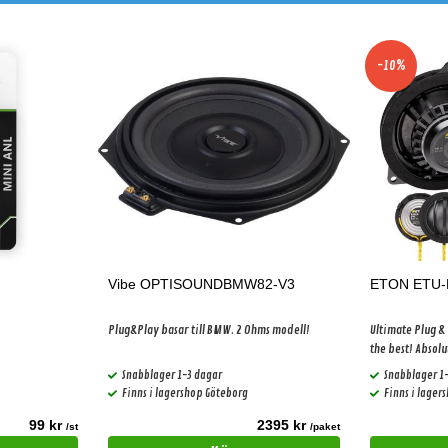
-10%
Vibe OPTISOUNDBMW82-V3
ETON ETU
Plug&Play basar till BMW. 2 Ohms modell!
Ultimate Plug &
the best! Absolu
Snabblager 1-3 dagar
Snabblager 1
Finns i lagershop Göteborg
Finns i lager
99 kr
2395 kr
/st
/paket