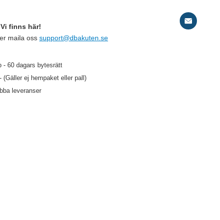
Vi finns här!
ler maila oss
support@dbakuten.se
 - 60 dagars bytesrätt
- (Gäller ej hempaket eller pall)
abba leveranser