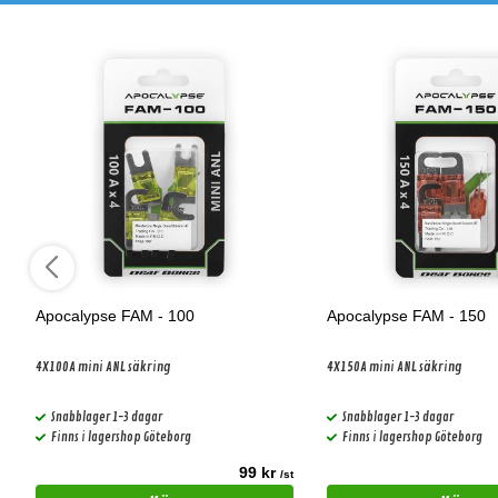
Apocalypse FAM - 100
Apocalypse FAM - 150
4X100A mini ANL säkring
4X150A mini ANL säkring
Snabblager 1-3 dagar
Snabblager 1-3 dagar
Finns i lagershop Göteborg
Finns i lagershop Göteborg
99 kr
t
/st