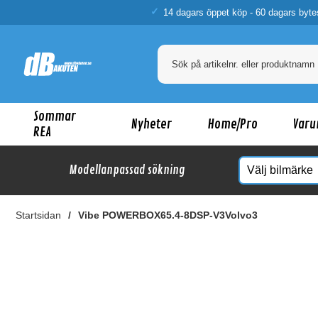
14 dagars öppet köp - 60 dagars byte
Sommar
Nyheter
Home/Pro
Varu
REA
Modellanpassad sökning
Startsidan
Vibe POWERBOX65.4-8DSP-V3Volvo3
Ka