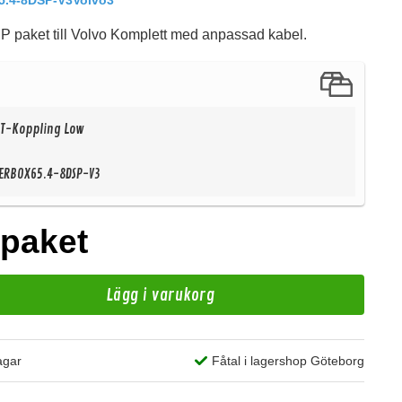
.4-8DSP-V3Volvo3
 paket till Volvo Komplett med anpassad kabel.
O T-Koppling Low
ERBOX65.4-8DSP-V3
H
/paket
AN
Lägg i varukorg
195 kr
/st
agar
Fåtal i lagershop Göteborg