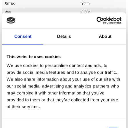
Xmax
9mm
Vas
8,884L
Talspole storlek
2"
Magnetstorlek
145x20mm
Consent
Details
About
Känslighet
85Db
BL
12,5Tm
This website uses cookies
CMS
162,741uM/N
We use cookies to personalise content and ads, to
MMS
80,121g
provide social media features and to analyse our traffic.
SD
0,019m/2
We also share information about your use of our site with
Inbyggnadsdjup
120mm
our social media, advertising and analytics partners who
Monteringshål
181mm
may combine it with other information that you’ve
provided to them or that they’ve collected from your use
of their services.
Dokument
Consent