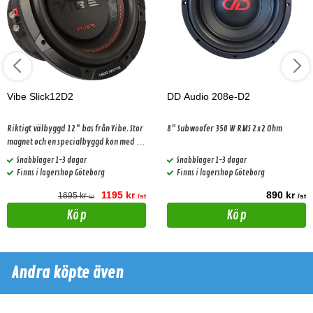
Vibe Slick12D2
DD Audio 208e-D2
Riktigt välbyggd 12" bas från Vibe. Stor
8" Subwoofer 350 W RMS 2x2 Ohm
magnet och en specialbyggd kon med en
dustcap som ökar styrkan i konen.
Snabblager 1-3 dagar
Snabblager 1-3 dagar
Finns i lagershop Göteborg
Finns i lagershop Göteborg
1195 kr
890 kr
1695 kr
/st
/st
/st
Köp
Köp
Andra köpte även