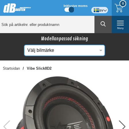
0
Inklusive moms
sv
Meny
Modellanpassad sökning
Startsidan
Vibe Slick8D2
☓
Kanske någon av dessa produkter kan intressera
dig?
-14%