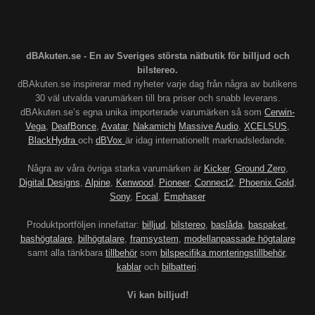
dBAkuten.se - En av Sveriges största nätbutik för billjud och
bilstereo.
dBAkuten.se inspirerar med nyheter varje dag från några av butikens
30 väl utvalda varumärken till bra priser och snabb leverans.
dBAkuten.se’s egna unika importerade varumärken så som
Cerwin-
Vega
,
DeafBonce
,
Avatar
,
Nakamichi
Massive Audio
,
XCELSUS
,
BlackHydra
och
dBVox
är idag internationellt marknadsledande.
Några av våra övriga starka varumärken är
Kicker
,
Ground Zero
,
Digital Designs
,
Alpine
,
Kenwood
,
Pioneer
,
Connect2
,
Phoenix Gold
,
Sony
,
Focal
,
Emphaser
Produktportföljen innefattar:
billjud
,
bilstereo
,
baslåda
,
baspaket
,
bashögtalare
,
bilhögtalare
,
framsystem
,
modellanpassade högtalare
samt alla tänkbara
tillbehör
som
bilspecifika monteringstillbehör
,
kablar
och
bilbatteri
.
Vi kan billjud!