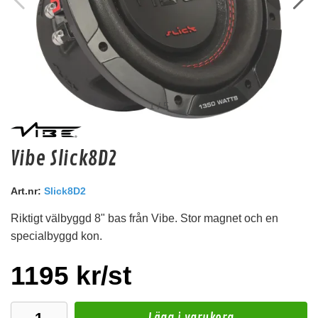
1
/
5
Zealum SPB165
Vibe Slick8D2
Silikonbaserat fuktskydd för högtalare med 165 mm Euro-DIN-mått.
Art.nr:
Slick8D2
Snabblager 1-3 dagar
Finns i lagershop Göteborg
Riktigt välbyggd 8" bas från Vibe. Stor magnet och en
299 kr
349 kr
/paket
/st
specialbyggd kon.
Köp
1195 kr/st
Lägg i varukorg