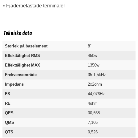
• Fjäderbelastade terminaler
Tekniska data
Storlek på baselement
8"
Effekttålighet RMS
450w
Effekttålighet MAX
1350w
Frekvensområde
35-1,5kHz
Impedans
2x2ohm
FS
44,076Hz
RE
4ohm
QES
00,568
QMS
7,105
QTS
0,526