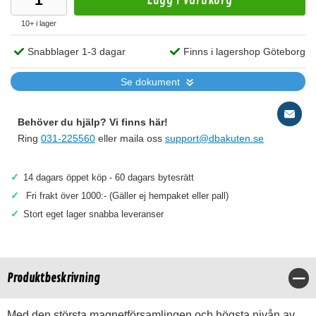
10+ i lager
Snabblager 1-3 dagar
Finns i lagershop Göteborg
Se dokument
Behöver du hjälp? Vi finns här!
Ring
031-225560
eller maila oss
support@dbakuten.se
✓
14 dagars öppet köp - 60 dagars bytesrätt
✓
Fri frakt över 1000:- (Gäller ej hempaket eller pall)
✓
Stort eget lager snabba leveranser
Produktbeskrivning
Stä
Med den största magnetförsamlingen och högsta nivån av