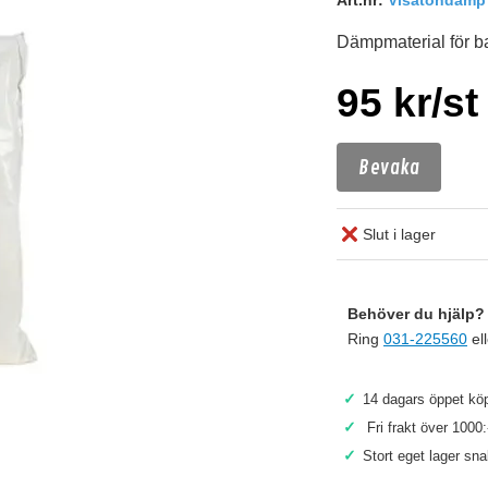
Art.nr:
Visatondamp
Dämpmaterial för 
95 kr/st
Bevaka
Slut i lager
Behöver du hjälp? 
Ring
031-225560
el
✓
14 dagars öppet köp
✓
Fri frakt över 1000:
✓
Stort eget lager sn
Köp