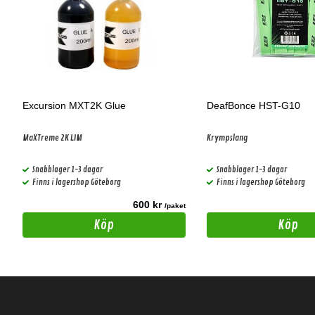
Excursion MXT2K Glue
DeafBonce HST-G10
MaXTreme 2K LIM
Krympslang
Snabblager 1-3 dagar
Snabblager 1-3 dagar
Finns i lagershop Göteborg
Finns i lagershop Göteborg
600 kr
t
/paket
Köp
Köp