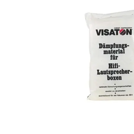
Skyllermarks RK1190 95mm rörkabelsko M10
Rörkabelsko 95 mm² Ø 10 mm 2 st
Snabblager 1-3 dagar
Finns i lagershop Göteborg