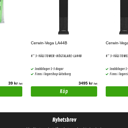
Cerwin-Vega LA44B
Cerwin-Veg
4” 3-VÄGS TOWER-HÖGTALARE-LA44B
4” 3-VÄGS TOW
Snabblager 1-3 dagar
Snabblager 1
Finns i lagershop Göteborg
Finns i lager
39 kr
3495 kr
/st
/st
Köp
Nyhetsbrev