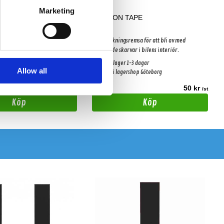
Marketing
RO MAX (8 mm)
GRILLON TAPE
, 350 x 470 mm. Används som
Mjuk pakningsremsa för att bli av med
ämpningsmaterial.
gnisslande skarvar i bilens interiör.
-3 dagar
Snabblager 1-3 dagar
Allow all
shop Göteborg
Finns i lagershop Göteborg
179 kr
50 kr
/st
/st
Köp
Köp