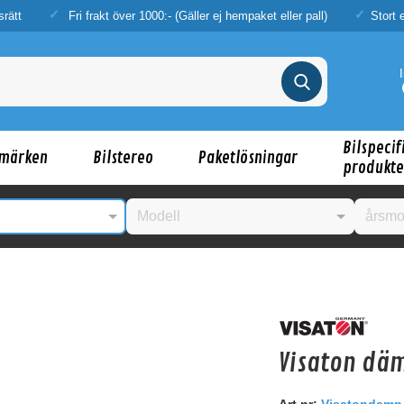
srätt
Fri frakt över 1000:- (Gäller ej hempaket eller pall)
Stort 
Bilspecif
märken
Bilstereo
Paketlösningar
produkte
nske någon av dessa produkter kan intressera d
Visaton dä