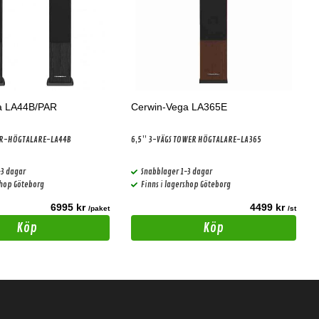
a LA44B/PAR
Cerwin-Vega LA365E
ER-HÖGTALARE-LA44B
6,5” 3-VÄGS TOWER HÖGTALARE-LA365
-3 dagar
Snabblager 1-3 dagar
shop Göteborg
Finns i lagershop Göteborg
6995 kr
4499 kr
/paket
/st
Köp
Köp