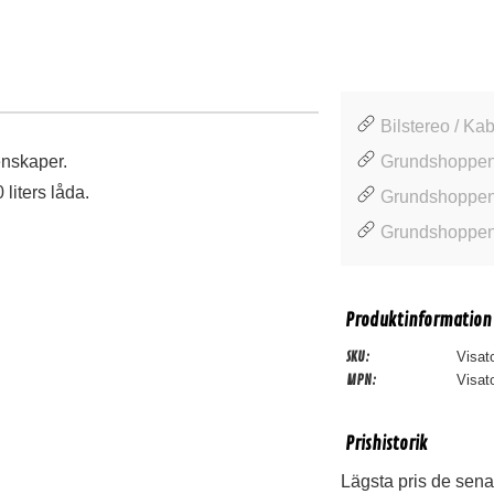
Bilstereo / Kab
enskaper.
Grundshoppen
 liters låda.
Grundshoppen
Grundshoppen 
Produktinformation
SKU:
Visa
MPN:
Visat
Prishistorik
Lägsta pris de sena