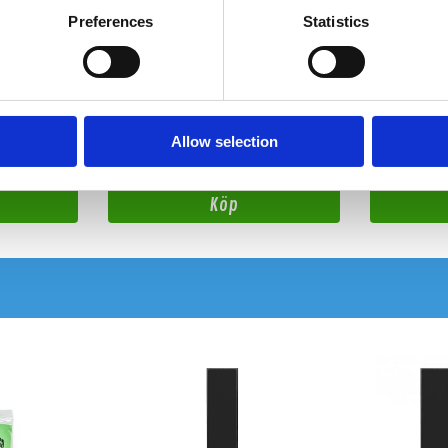
Preferences
Statistics
VIPER (3 mm) (1 ark)
EXTREME P
. Används som
3 mm dämpmatta, 500 x 700 mm. Används som
8 mm dämpmatta
al.
första lagers dämpningsmaterial.
första lagers d
Snabblager 1-3 dagar
Snabblager 1
Allow selection
Finns i lagershop Göteborg
Finns i lager
90 kr
155 kr
/st
/st
Köp