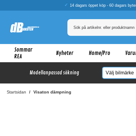
14 dagars öppet köp - 60 dagars byte
Sommar
Nyheter
Home/Pro
Varu
REA
Modellanpassad sökning
Startsidan
Visaton dämpning
Ka