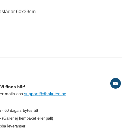
baslådor 60x33cm
S
Rö
Vi finns här!
ler maila oss
support@dbakuten.se
120 kr
 - 60 dagars bytesrätt
/st
- (Gäller ej hempaket eller pall)
96 kr
/st
abba leveranser