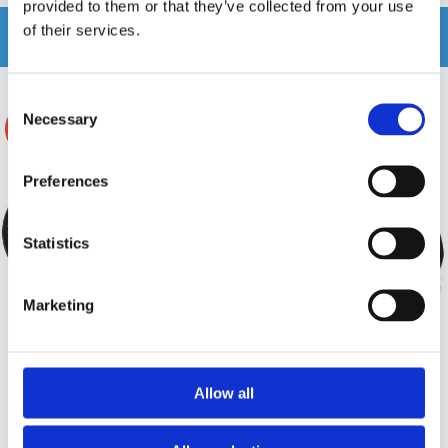
provided to them or that they’ve collected from your use
of their services.
Relaterade produkter
Consent
Necessary
Selection
-20%
Preferences
Statistics
Marketing
XCELSUS AUDIO PRIMUM
XCELSUS AUDIO PRIMUM
XP620
XP694
Allow all
6,5" koaxialhögtalare
6x9" koaxialhögtalare
Snabblager 1-3 dagar
Snabblager 1-3 dagar