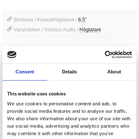
Bilstereo / Koaxialhögtalare /
6.5"
Varumärken / Xcelsus Audio /
Högtalare
Produktinformation
SKU:
XU620
Consent
Details
About
Prishistorik
Lägsta pris de senaste 30 dagarna är 1995 kr
This website uses cookies
We use cookies to personalise content and ads, to
provide social media features and to analyse our traffic.
Recensioner
We also share information about your use of our site with
our social media, advertising and analytics partners who
Produkten har inga recensioner
may combine it with other information that you’ve