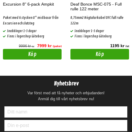
Excursion 8" 6-pack Ampkit
Deaf Bonce MSC-075 - Full
rulle 122 meter
Paket med 6 stycken 8" midbasar från
0,75mm2 Högtalarkabel OFC full rulle
Excursion och slutsteg
122m
Snabblager 1-3 dagar
Snabblager 1-3 dagar
Finns i lagershop Göteborg
Finns i lagershop Göteborg
7999 kr
1195 kr
9996 kr
/paket
/st
/st
Köp
Köp
Nyhetsbrev
Var först med att få nyheter och erbjudanden!
Anmäl dig till vårt nyhetsbrev nu!