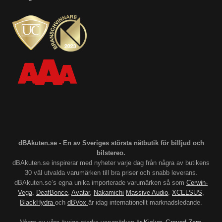
dBAkuten.se - En av Sveriges största nätbutik för billjud och
bilstereo.
dBAkuten.se inspirerar med nyheter varje dag från några av butikens
30 väl utvalda varumärken till bra priser och snabb leverans.
dBAkuten.se’s egna unika importerade varumärken så som
Cerwin-
Vega
,
DeafBonce
,
Avatar
,
Nakamichi
Massive Audio
,
XCELSUS
,
BlackHydra
och
dBVox
är idag internationellt marknadsledande.