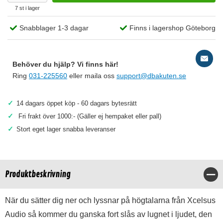
7 st i lager
Snabblager 1-3 dagar
Finns i lagershop Göteborg
Behöver du hjälp? Vi finns här!
Ring
031-225560
eller maila oss
support@dbakuten.se
✓
14 dagars öppet köp - 60 dagars bytesrätt
✓
Fri frakt över 1000:- (Gäller ej hempaket eller pall)
✓
Stort eget lager snabba leveranser
Produktbeskrivning
Stä
När du sätter dig ner och lyssnar på högtalarna från Xcelsus
Audio så kommer du ganska fort slås av lugnet i ljudet, den