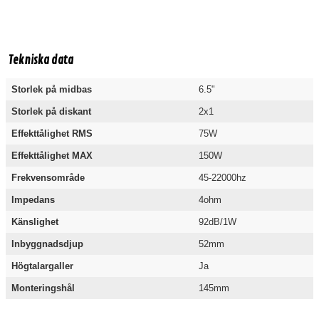
Tekniska data
Storlek på midbas
6.5"
Storlek på diskant
2x1
Effekttålighet RMS
75W
Effekttålighet MAX
150W
Frekvensområde
45-22000hz
Impedans
4ohm
Känslighet
92dB/1W
Inbyggnadsdjup
52mm
Högtalargaller
Ja
Monteringshål
145mm