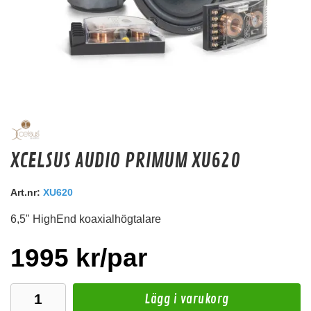
Master Audio BST03/8
XCELSUS AUDIO PRIMUM XU620
Master Audio Bullet Tweeter Pris/st
Snabblager 1-3 dagar
Art.nr:
XU620
Finns i lagershop Göteborg
6,5" HighEnd koaxialhögtalare
175 kr
/st
Köp
1995 kr/par
Lägg i varukorg