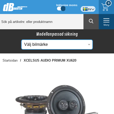
0
Inklusive moms
sv
Meny
Modellanpassad sökning
Startsidan
XCELSUS AUDIO PRIMUM XU620
☓
Kanske någon av dessa produkter kan intressera
dig?