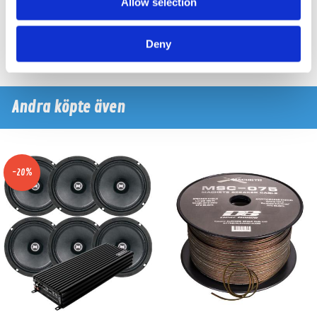
Allow selection
Finns i lagershop Göteborg
Finns i lagershop Göteborg
795 kr
1295 kr
995 kr
/paket
/paket
/st
Deny
Köp
Köp
Andra köpte även
-20%