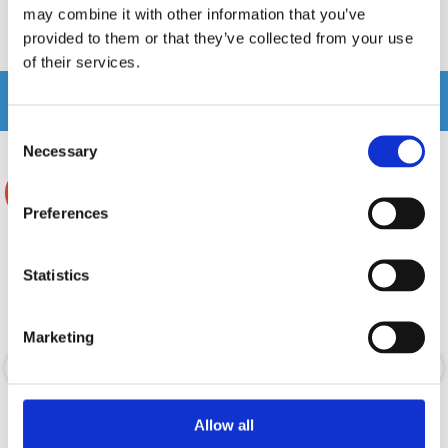
may combine it with other information that you’ve
provided to them or that they’ve collected from your use
Produkten har inga recensioner
of their services.
Relaterade produkter
Consent
Necessary
Selection
-25%
-27%
Preferences
Statistics
Marketing
Xcelsus Magma 2200.1D
Xcelsus Magma 1600.1D Black
Allow all