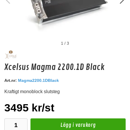
1
/
3
Hollywood HRD 04
Xcelsus Magma 2200.1D Black
Reducer terminal1 x 53 mm2 -> 1 x 21,4 mm2
Snabblager 1-3 dagar
Art.nr:
Magma2200.1DBlack
Finns i lagershop Göteborg
Kraftigt monoblock slutsteg
79 kr
/st
Köp
3495 kr/st
Lägg i varukorg