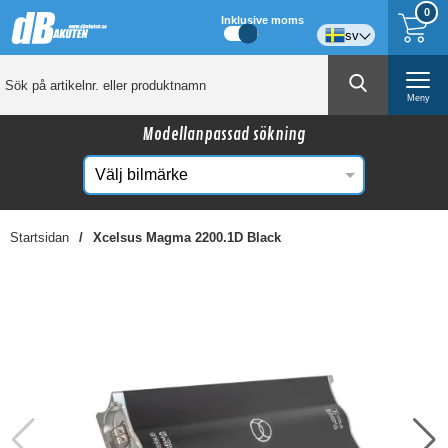
0
Inklusive moms
sv
Meny
Modellanpassad sökning
Startsidan
Xcelsus Magma 2200.1D Black
☓
Kanske någon av dessa produkter kan intressera
dig?