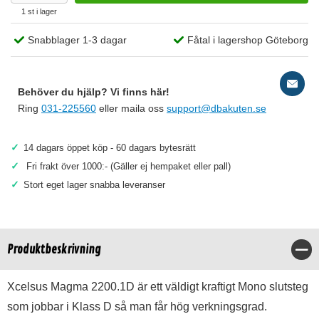
1 st i lager
Snabblager 1-3 dagar
Fåtal i lagershop Göteborg
Behöver du hjälp? Vi finns här!
Ring
031-225560
eller maila oss
support@dbakuten.se
✓
14 dagars öppet köp - 60 dagars bytesrätt
✓
Fri frakt över 1000:- (Gäller ej hempaket eller pall)
✓
Stort eget lager snabba leveranser
Produktbeskrivning
Stä
Xcelsus Magma 2200.1D är ett väldigt kraftigt Mono slutsteg
som jobbar i Klass D så man får hög verkningsgrad.