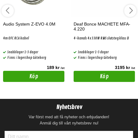
Audio System Z-EVO 4.0M
Deaf Bonce MACHETE MFA-
4.220
4m OFC RCA kabel
4-kanals 4x330W RMS slutsteg klass D
Snabblager 1-3 dagar
Snabblager 1-3 dagar
Finns i lagershop Göteborg
Finns i lagershop Göteborg
189 kr
3195 kr
/st
/st
Köp
Köp
Nyhetsbrev
Var först med att få nyheter och erbjudanden!
Anmäl dig till vårt nyhetsbrev nu!