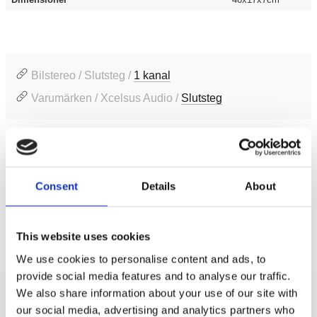
Bilstereo / Slutsteg /
1 kanal
Varumärken / Xcelsus Audio /
Slutsteg
Produktinformation
SKU:
Magma2200.1DBlack
Consent
Details
About
MPN:
Magma2200.1DBlack
Prishistorik
This website uses cookies
Lägsta pris de senaste 30 dagarna är 3495 kr
We use cookies to personalise content and ads, to
provide social media features and to analyse our traffic.
We also share information about your use of our site with
Recensioner
our social media, advertising and analytics partners who