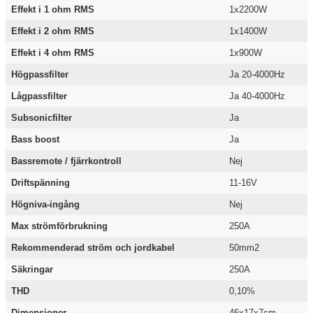
Effekt i 1 ohm RMS
1x2200W
Effekt i 2 ohm RMS
1x1400W
Effekt i 4 ohm RMS
1x900W
Högpassfilter
Ja 20-4000Hz
Lågpassfilter
Ja 40-4000Hz
Subsonicfilter
Ja
Bass boost
Ja
Bassremote / fjärrkontroll
Nej
Driftspänning
11-16V
Högniva-ingång
Nej
Max strömförbrukning
250A
Rekommenderad ström och jordkabel
50mm2
Säkringar
250A
THD
0,10%
Dimensioner
46x17x7cm