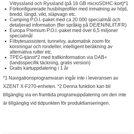
Vitryssland och Ryssland (på 16 GB microSDHC-kort)*1
Förkonfigurerade husbilsprofiler med inmatning av höjd,
bredd, längd, vikt, släpvagn etc.
Camping P.O.I.-paket med ca 20 000 specialmål och
detaljerad information (fler språkig på DE/EN/NL/IT/FR)
Europa Premium P.O.I.-paket med över 6,5 miljoner
specialmål
Filbytesassistent, tunnelvy, automatisk zoom för
korsningar och rondeller, intelligent beräkning av
alternativa rutter etc.
TPEG-tjänst*2 med trafikinformation via DAB+
(landsspecifik täckning, gratis version)
Gratis kartuppdatering i 1 år
*1 Navigationsprogramvaran ingår inte i leveransen av
XZENT X-F270-enheten. *2 Denna funktion kan bli
tillgänglig via en framtida programuppdatering om den inte
är tillgänglig vid tidpunkten för produktlanseringen.