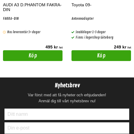
AUDI A3 D.PHANTOM FAKRA-
Toyota 09-
DIN
FAKRA-DIN
Antennadapter
Hos leverantör 3+ dagar
Snabblager 1-3 dagar
Finns i lagershop Göteborg
495 kr
249 kr
/st
/st
Köp
Köp
Nyhetsbrev
Var först med att få nyheter och erbjudanden!
Anmäl dig till vårt nyhetsbrev nu!