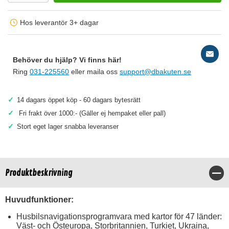
Hos leverantör 3+ dagar
Behöver du hjälp? Vi finns här!
Ring
031-225560
eller maila oss
support@dbakuten.se
✓
14 dagars öppet köp - 60 dagars bytesrätt
✓
Fri frakt över 1000:- (Gäller ej hempaket eller pall)
✓
Stort eget lager snabba leveranser
Produktbeskrivning
Stä
Huvudfunktioner:
Husbilsnavigationsprogramvara med kartor för 47 länder:
Väst- och Östeuropa, Storbritannien, Turkiet, Ukraina,