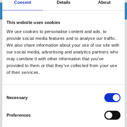
Consent
Details
About
Relaterade produkter
This website uses cookies
We use cookies to personalise content and ads, to
provide social media features and to analyse our traffic.
We also share information about your use of our site with
our social media, advertising and analytics partners who
may combine it with other information that you’ve
provided to them or that they’ve collected from your use
of their services.
Consent
Necessary
Selection
Zenec Z-EMAP66-MH3
Xzent X-MAP27-MH3
Navigationskort till Zenec maskiner
Navigations mjukvara för husbilar.
Preferences
Snabblager 1-3 dagar
Snabblager 1-3 dagar