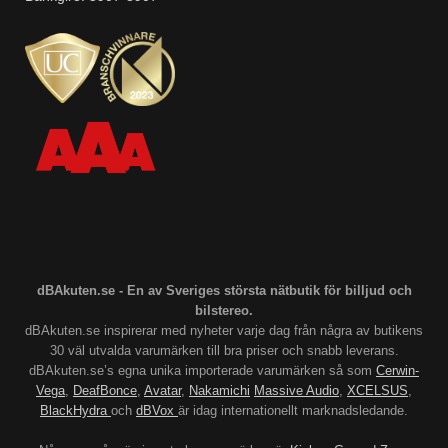
dBAkuten.se - En av Sveriges största nätbutik för billjud och
bilstereo.
dBAkuten.se inspirerar med nyheter varje dag från några av butikens
30 väl utvalda varumärken till bra priser och snabb leverans.
dBAkuten.se’s egna unika importerade varumärken så som
Cerwin-
Vega
,
DeafBonce
,
Avatar
,
Nakamichi
Massive Audio
,
XCELSUS
,
BlackHydra
och
dBVox
är idag internationellt marknadsledande.