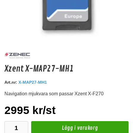
Deaf Bonce Machete 20mm2 OFC (Svart)
Xzent X-MAP27-MH1
20mm2 kopparkabel
Snabblager 1-3 dagar
Art.nr:
X-MAP27-MH1
Finns i lagershop Göteborg
Navigation mjukvara som passar Xzent X-F270
99 kr
/st
Köp
2995 kr/st
Lägg i varukorg