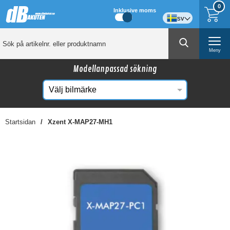
0
Inklusive moms
sv
Meny
Modellanpassad sökning
Startsidan
Xzent X-MAP27-MH1
☓
Kanske någon av dessa produkter kan intressera
dig?