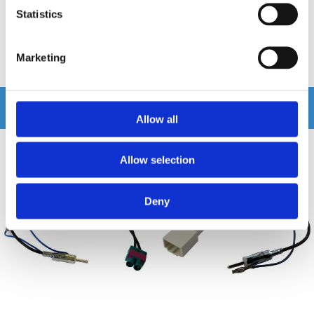
Finns i lagershop Göteborg
Finns i lagershop Göteborg
Statistics
2995 kr
3295 kr
/st
/st
Köp
Köp
Marketing
Andra köpte även
Allow all
Allow selection
Deny