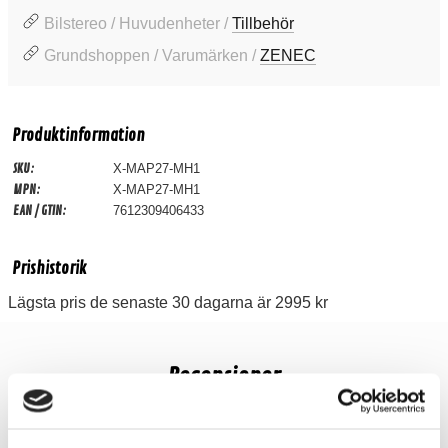
Bilstereo / Huvudenheter /
Tillbehör
Grundshoppen / Varumärken /
ZENEC
Produktinformation
SKU:
X-MAP27-MH1
MPN:
X-MAP27-MH1
EAN / GTIN:
7612309406433
Prishistorik
Lägsta pris de senaste 30 dagarna är 2995 kr
Recensioner
Produkten har inga recensioner