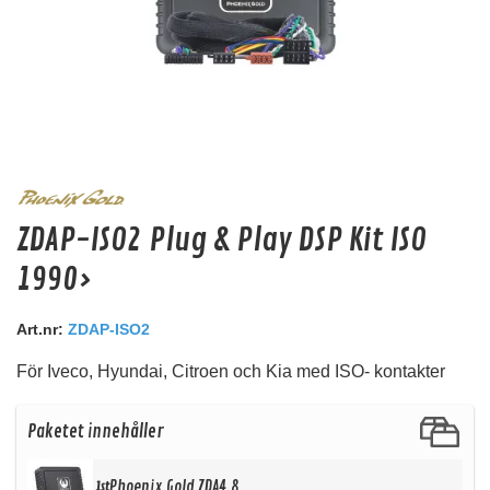
Audiocontrol Acr-3
ZDAP-ISO2 Plug & Play DSP Kit ISO
Fjärrkontroll
1990>
Snabblager 1-3 dagar
Finns i lagershop Göteborg
Art.nr:
ZDAP-ISO2
200 kr
450 kr
/st
/st
För Iveco, Hyundai, Citroen och Kia med ISO- kontakter
Köp
Paketet innehåller
Phoenix Gold ZDA4.8
1st