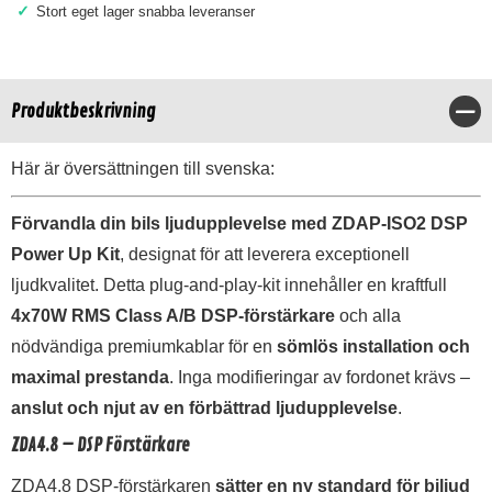
✓
Stort eget lager snabba leveranser
Produktbeskrivning
Stä
Här är översättningen till svenska:
Förvandla din bils ljudupplevelse med ZDAP-ISO2 DSP
Power Up Kit
, designat för att leverera exceptionell
ljudkvalitet. Detta plug-and-play-kit innehåller en kraftfull
4x70W RMS Class A/B DSP-förstärkare
och alla
nödvändiga premiumkablar för en
sömlös installation och
maximal prestanda
. Inga modifieringar av fordonet krävs –
anslut och njut av en förbättrad ljudupplevelse
.
ZDA4.8 – DSP Förstärkare
ZDA4.8 DSP-förstärkaren
sätter en ny standard för biljud