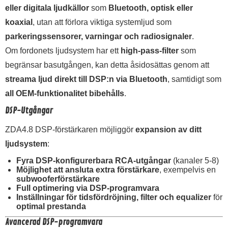
eller digitala ljudkällor
som
Bluetooth, optisk eller
koaxial
, utan att förlora viktiga systemljud som
parkeringssensorer, varningar och radiosignaler
.
Om fordonets ljudsystem har ett
high-pass-filter
som
begränsar basutgången, kan detta åsidosättas genom att
streama ljud direkt till DSP:n via Bluetooth
, samtidigt som
all OEM-funktionalitet bibehålls
.
DSP-Utgångar
ZDA4.8 DSP-förstärkaren möjliggör
expansion av ditt
ljudsystem
:
Fyra DSP-konfigurerbara RCA-utgångar
(kanaler 5-8)
Möjlighet att ansluta extra förstärkare
, exempelvis en
subwooferförstärkare
Full optimering via DSP-programvara
Inställningar för tidsfördröjning, filter och equalizer
för
optimal prestanda
Avancerad DSP-programvara