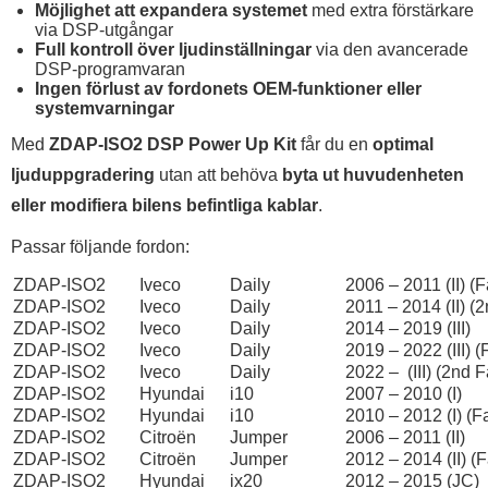
Möjlighet att expandera systemet
med extra förstärkare
via DSP-utgångar
Full kontroll över ljudinställningar
via den avancerade
DSP-programvaran
Ingen förlust av fordonets OEM-funktioner eller
systemvarningar
Med
ZDAP-ISO2 DSP Power Up Kit
får du en
optimal
ljuduppgradering
utan att behöva
byta ut huvudenheten
eller modifiera bilens befintliga kablar
.
Passar följande fordon:
ZDAP-ISO2
Iveco
Daily
2006 – 2011 (II) (Fa
ZDAP-ISO2
Iveco
Daily
2011 – 2014 (II) (2
ZDAP-ISO2
Iveco
Daily
2014 – 2019 (III)
ZDAP-ISO2
Iveco
Daily
2019 – 2022 (III) (F
ZDAP-ISO2
Iveco
Daily
2022 – (III) (2nd Fa
ZDAP-ISO2
Hyundai
i10
2007 – 2010 (I)
ZDAP-ISO2
Hyundai
i10
2010 – 2012 (I) (Fa
ZDAP-ISO2
Citroën
Jumper
2006 – 2011 (II)
ZDAP-ISO2
Citroën
Jumper
2012 – 2014 (II) (F
ZDAP-ISO2
Hyundai
ix20
2012 – 2015 (JC)