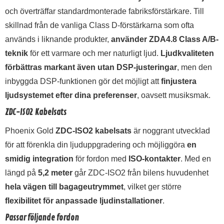
och överträffar standardmonterade fabriksförstärkare. Till
skillnad från de vanliga Class D-förstärkarna som ofta
används i liknande produkter,
använder ZDA4.8 Class A/B-
teknik
för ett varmare och mer naturligt ljud.
Ljudkvaliteten
förbättras markant även utan DSP-justeringar
, men den
inbyggda DSP-funktionen gör det möjligt att
finjustera
ljudsystemet efter dina preferenser
, oavsett musiksmak.
ZDC-ISO2 Kabelsats
Phoenix Gold
ZDC-ISO2 kabelsats
är noggrant utvecklad
för att förenkla din ljuduppgradering och möjliggöra
en
smidig integration
för fordon med
ISO-kontakter
. Med en
längd på
5,2 meter
går ZDC-ISO2 från bilens huvudenhet
hela vägen till bagageutrymmet
, vilket ger större
flexibilitet för anpassade ljudinstallationer
.
Passar följande fordon