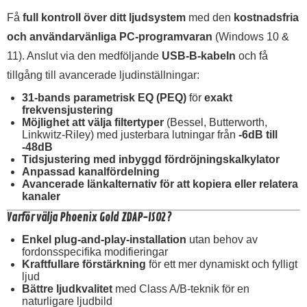
Få
full kontroll över ditt ljudsystem
med den
kostnadsfria
och användarvänliga PC-programvaran
(Windows 10 &
11). Anslut via den medföljande
USB-B-kabeln
och få
tillgång till avancerade ljudinställningar:
31-bands parametrisk EQ (PEQ)
för
exakt
frekvensjustering
Möjlighet att välja filtertyper
(Bessel, Butterworth,
Linkwitz-Riley) med justerbara lutningar från
-6dB till
-48dB
Tidsjustering med inbyggd fördröjningskalkylator
Anpassad kanalfördelning
Avancerade länkalternativ för att kopiera eller relatera
kanaler
Varför välja Phoenix Gold ZDAP-ISO2?
Enkel plug-and-play-installation
utan behov av
fordonsspecifika modifieringar
Kraftfullare förstärkning
för ett mer dynamiskt och fylligt
ljud
Bättre ljudkvalitet
med Class A/B-teknik för en
naturligare ljudbild