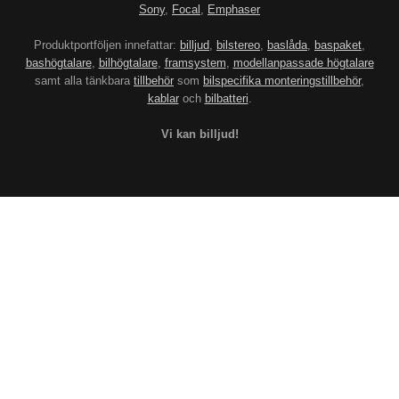
Sony
,
Focal
,
Emphaser
Produktportföljen innefattar:
billjud
,
bilstereo
,
baslåda
,
baspaket
,
bashögtalare
,
bilhögtalare
,
framsystem
,
modellanpassade högtalare
samt alla tänkbara
tillbehör
som
bilspecifika monteringstillbehör
,
kablar
och
bilbatteri
.
Vi kan billjud!