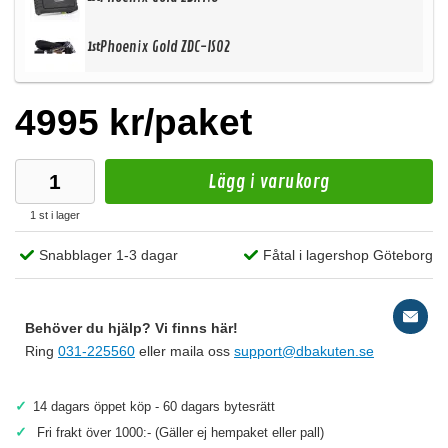
Phoenix Gold ZDC-ISO2
1st
4995 kr/paket
Lägg i varukorg
1 st i lager
Snabblager 1-3 dagar
Fåtal i lagershop Göteborg
Behöver du hjälp? Vi finns här!
Ring
031-225560
eller maila oss
support@dbakuten.se
✓
14 dagars öppet köp - 60 dagars bytesrätt
✓
Fri frakt över 1000:- (Gäller ej hempaket eller pall)