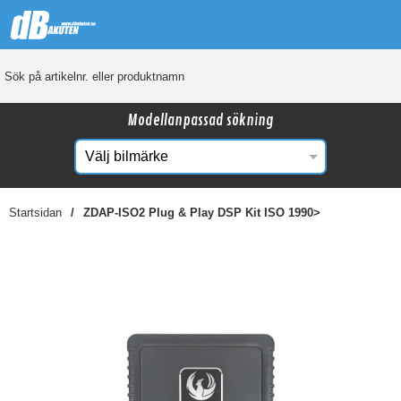
Modellanpassad sökning
Startsidan
ZDAP-ISO2 Plug & Play DSP Kit ISO 1990>
☓
Kanske någon av dessa produkter kan intressera
dig?
-56%