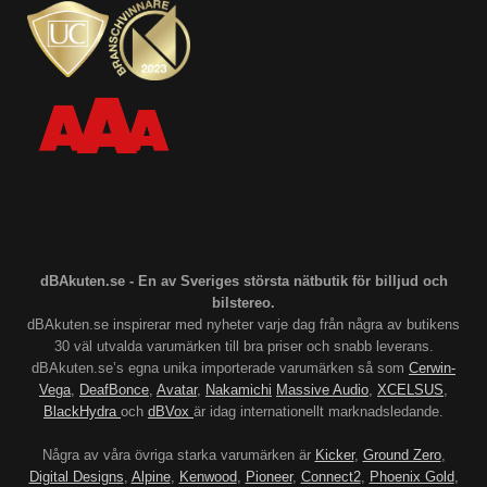
dBAkuten.se - En av Sveriges största nätbutik för billjud och
bilstereo.
dBAkuten.se inspirerar med nyheter varje dag från några av butikens
30 väl utvalda varumärken till bra priser och snabb leverans.
dBAkuten.se’s egna unika importerade varumärken så som
Cerwin-
Vega
,
DeafBonce
,
Avatar
,
Nakamichi
Massive Audio
,
XCELSUS
,
BlackHydra
och
dBVox
är idag internationellt marknadsledande.
Några av våra övriga starka varumärken är
Kicker
,
Ground Zero
,
Digital Designs
,
Alpine
,
Kenwood
,
Pioneer
,
Connect2
,
Phoenix Gold
,