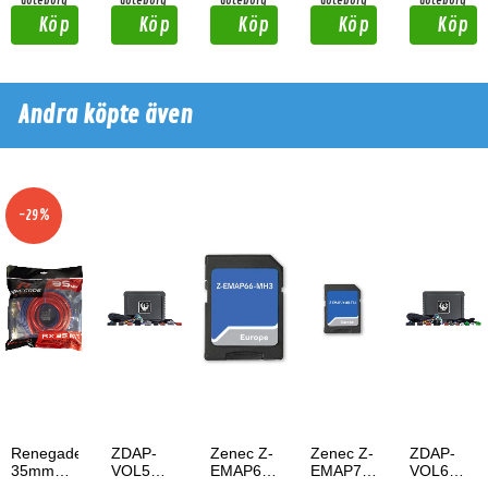
Göteborg
Göteborg
Göteborg
Göteborg
Göteborg
Köp
Köp
Köp
Köp
Köp
Andra köpte även
-29%
Renegade
ZDAP-
Zenec Z-
Zenec Z-
ZDAP-
35mm2
VOL5
EMAP66-
EMAP76MH-
VOL6