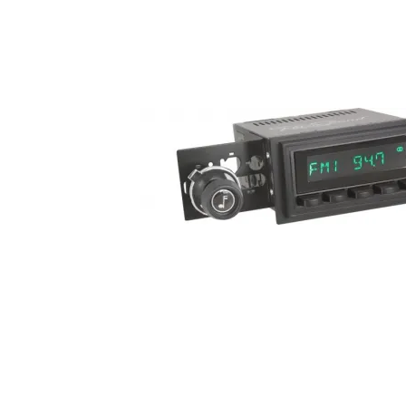
Audio System Z-EVO 5.0M
RCA kabel i OFC koppar. 5m lång.
Snabblager 1-3 dagar
Finns i lagershop Göteborg