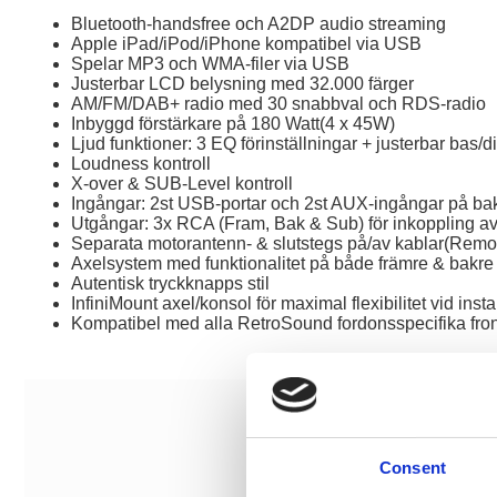
Bluetooth-handsfree och A2DP audio streaming
Apple iPad/iPod/iPhone kompatibel via USB
Spelar MP3 och WMA-filer via USB
Justerbar LCD belysning med 32.000 färger
AM/FM/DAB+ radio med 30 snabbval och RDS-radio
Inbyggd förstärkare på 180 Watt(4 x 45W)
Ljud funktioner: 3 EQ förinställningar + justerbar bas/d
Loudness kontroll
X-over & SUB-Level kontroll
Ingångar: 2st USB-portar och 2st AUX-ingångar på ba
Utgångar: 3x RCA (Fram, Bak & Sub) för inkoppling av s
Separata motorantenn- & slutstegs på/av kablar(Remo
Axelsystem med funktionalitet på både främre & bakre 
Autentisk tryckknapps stil
InfiniMount axel/konsol för maximal flexibilitet vid inst
Kompatibel med alla RetroSound fordonsspecifika fro
Consent