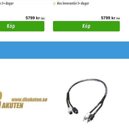
r 3+ dagar
Hos leverantör 3+ dagar
5799 kr
5799 kr
/st
/st
Köp
Köp