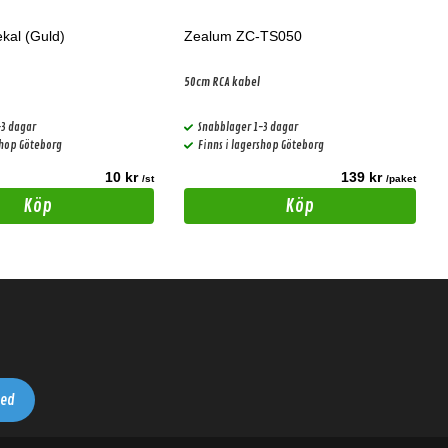
kal (Guld)
Zealum ZC-TS050
50cm RCA kabel
-3 dagar
Snabblager 1-3 dagar
shop Göteborg
Finns i lagershop Göteborg
10 kr
139 kr
/st
/paket
Köp
Köp