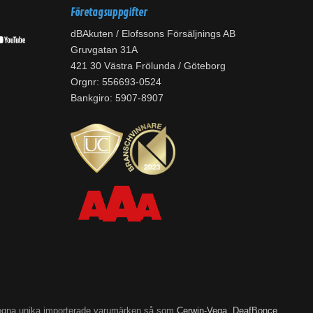
Företagsuppgifter
dBAkuten / Elofssons Försäljnings AB
Gruvgatan 31A
421 30 Västra Frölunda / Göteborg
Orgnr: 556693-0524
Bankgiro: 5907-8907
’s egna unika importerade varumärken så som
Cerwin-Vega
,
DeafBonce
,