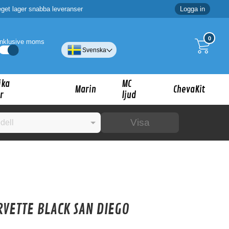
eget lager snabba leveranser
Logga in
0
Inklusive moms
Svenska
ika
MC
Marin
ChevaKit
r
ljud
Visa
☓
ig?
VETTE BLACK SAN DIEGO