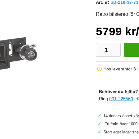
Art.nr:
SB-218-37-73
Retro bilstereo för
5799 kr/
Hos leverantör 3+
Behöver du hjälp? 
Ring
031-225560
el
✓
14 dagars öppet köp
Köp
✓
Fri frakt över 1000:
✓
Stort eget lager sn