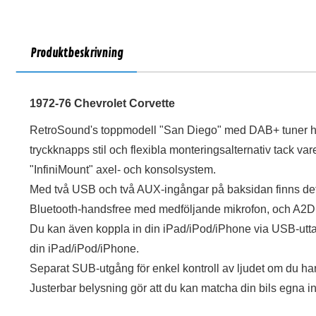
Produktbeskrivning
1972-76 Chevrolet Corvette
RetroSound's toppmodell "San Diego" med DAB+ tuner ha
tryckknapps stil och flexibla monteringsalternativ tack v
"InfiniMount" axel- och konsolsystem.
Med två USB och två AUX-ingångar på baksidan finns det 
Bluetooth-handsfree med medföljande mikrofon, och A2DP
Du kan även koppla in din iPad/iPod/iPhone via USB-utta
din iPad/iPod/iPhone.
Separat SUB-utgång för enkel kontroll av ljudet om du har
Justerbar belysning gör att du kan matcha din bils egna i