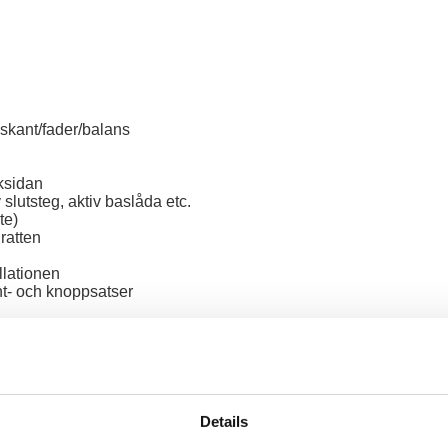
iskant/fader/balans
ksidan
lutsteg, aktiv baslåda etc.
te)
ratten
allationen
nt- och knoppsatser
Recensioner
Details