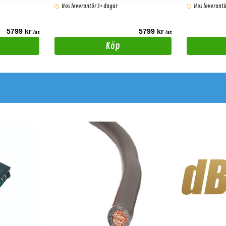
Hos leverantör 3+ dagar
Hos leverantö
5799 kr
5799 kr
/st
/st
Köp