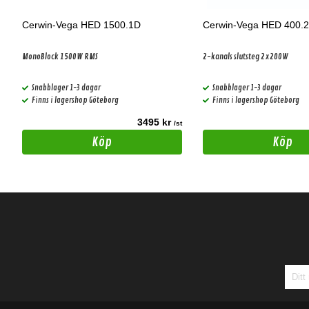
Cerwin-Vega HED 1500.1D
Cerwin-Vega HED 400.2
MonoBlock 1500W RMS
2-kanals slutsteg 2x200W
Snabblager 1-3 dagar
Snabblager 1-3 dagar
Finns i lagershop Göteborg
Finns i lagershop Göteborg
3495 kr
t
/st
Köp
Köp