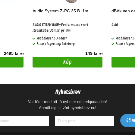
Audio System Z-PC 35 B_1m
dBAkuten de
AUDIO SYSTEM HIGH-Performance svart
Guld
strömkabel 35mm² pris/m
Snabblager 1-3 dagar
Snabblager 1
Finns i lagershop Göteborg
Finns i lager
2495 kr
149 kr
/st
/st
Köp
Nyhetsbrev
Var först med att få nyheter och erbjudanden!
Anmäl dig till vårt nyhetsbrev nu!