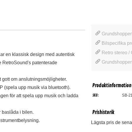
Grundshoppen /
Bilspecifika pr
Retro stereo /
r en klassisk design med autentisk
Grundshoppen
are RetroSound's patenterade
gott om anslutningsmöjligheter.
Produktinformation
 (spela upp musik via bluetooth).
gen för att spela upp musik och ladda
SKU:
SB-21
 baslåda i bilen.
Prishistorik
nstrumentbelysning.
Lägsta pris de sena