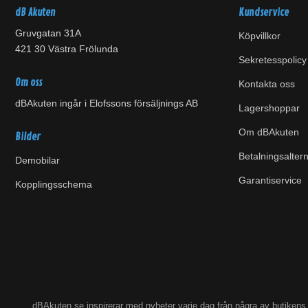
dB Akuten
Kundservice
Gruvgatan 31A
Köpvillkor
421 30 Västra Frölunda
Sekretesspolicy
Om oss
Kontakta oss
dBAkuten ingår i Elofssons försäljnings AB
Lagershoppar
Om dBAkuten
Bilder
Betalningsaltern
Demobilar
Garantiservice
Kopplingsschema
dBAkuten.se inspirerar med nyheter varje dag från några av butiken