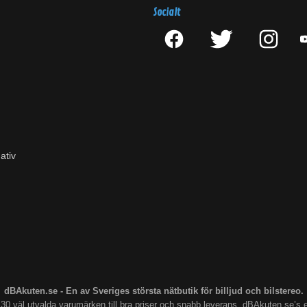
Socialt
ativ
dBAkuten.se - En av Sveriges största nätbutik för billjud och bilstereo.
s 30 väl utvalda varumärken till bra priser och snabb leverans. dBAkuten.se