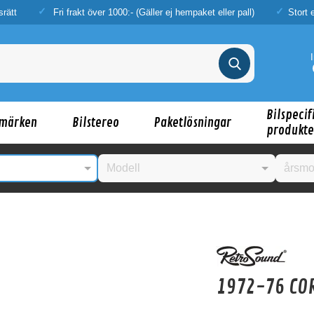
srätt
Fri frakt över 1000:- (Gäller ej hempaket eller pall)
Stort 
Bilspecif
märken
Bilstereo
Paketlösningar
produkte
nske någon av dessa produkter kan intressera d
1972-76 COR