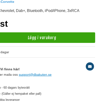
-Corvette
 Chevrolet, Dab+, Bluetooth, iPod/iPhone, 3xRCA
st
Lägg i varukorg
 dagar
d
Ro
Vi finns här!
ler maila oss
support@dbakuten.se
199 kr
/st
 - 60 dagars bytesrätt
- (Gäller ej hempaket eller pall)
abba leveranser