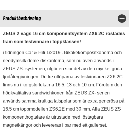
Produktbeskrivning
Stä
ZEUS 2-vägs 16 cm komponentsystem ZX6.2C röstades
fram som testvinnare i toppklassen!
i tidningen Car & Hifi 1/2019 . Bikakekompositkonerna och
neodymsilk dome-diskanterna, som nu även används i
ZEUS ZS- systemen, utgör en stor del av den mycket goda
ljudåtergivningen. De tre utlöparna av testvinnaren ZX6.2C
finns nu i korgstorlekarna 16,5, 13 och 10 cm. Förutom den
högkvalitativa sandwichkonen från ZEUS ZX- serien
används samma kraftiga talspolar som är extra generösa på
16,5 cm toppmodellen ZS6.2E med 30 mm. Alla ZEUS ZS
komponenthögtalare är utrustade med löstagbara
magnetkängor och levereras i par med ett gallerset.