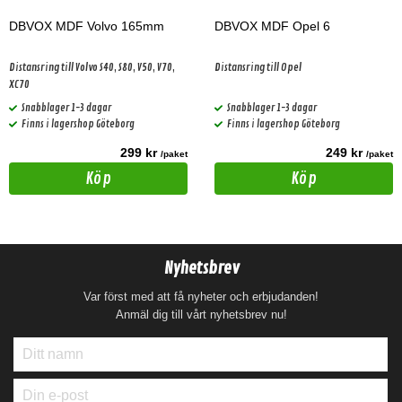
DBVOX MDF Volvo 165mm
DBVOX MDF Opel 6
Distansring till Volvo S40, S80, V50, V70,
Distansring till Opel
XC70
Snabblager 1-3 dagar
Snabblager 1-3 dagar
Finns i lagershop Göteborg
Finns i lagershop Göteborg
299 kr
249 kr
/paket
/paket
Köp
Köp
Nyhetsbrev
Var först med att få nyheter och erbjudanden!
Anmäl dig till vårt nyhetsbrev nu!