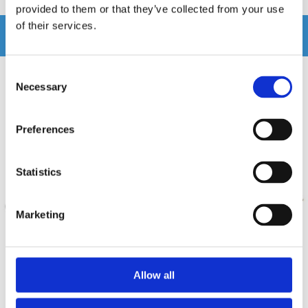
provided to them or that they’ve collected from your use
of their services.
Relaterade produkter
Consent
Necessary
Selection
Preferences
Statistics
Marketing
Hifonics ZS4.2E
Hifonics BRX5.2C
Allow all
10 cm (4") 2-vägs komponent system
13cm extra grunt högtalarkit i Hifonics
Brutus serie. Endast 36mm djup.