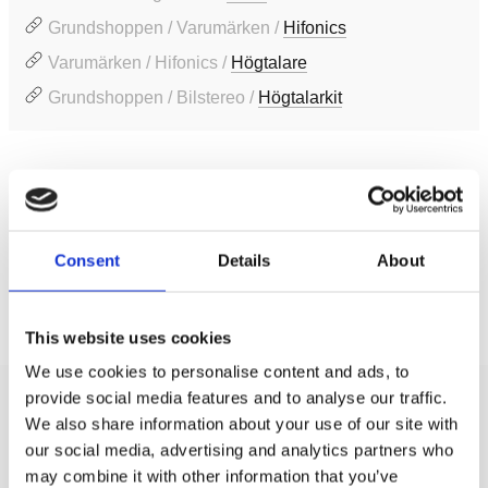
Grundshoppen / Varumärken /
Hifonics
Varumärken / Hifonics /
Högtalare
Grundshoppen / Bilstereo /
Högtalarkit
Produktinformation
SKU:
ZS5.2E
MPN:
ZS5.2E
Consent
Details
About
Prishistorik
This website uses cookies
Lägsta pris de senaste 30 dagarna är 2195 kr
We use cookies to personalise content and ads, to
provide social media features and to analyse our traffic.
Recensioner
We also share information about your use of our site with
our social media, advertising and analytics partners who
may combine it with other information that you’ve
Produkten har inga recensioner