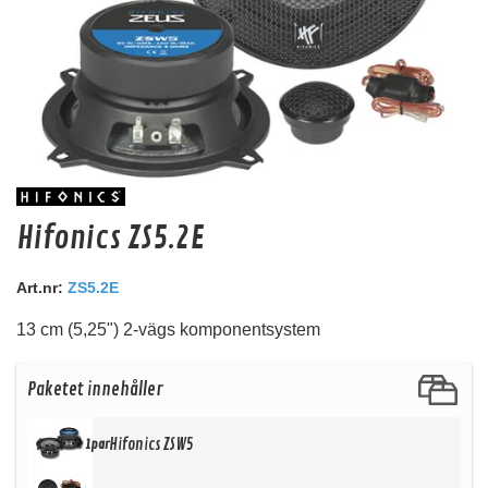
Deaf Bonce Machete 20mm2 OFC (Svart)
Hifonics ZS5.2E
20mm2 kopparkabel
Art.nr:
ZS5.2E
Snabblager 1-3 dagar
Finns i lagershop Göteborg
13 cm (5,25") 2-vägs komponentsystem
99 kr
/st
Köp
Paketet innehåller
Hifonics ZSW5
1par