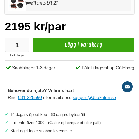
Hifonics ZX6.2T
1par
2195 kr/par
Lägg i varukorg
1 st i lager
Snabblager 1-3 dagar
Fåtal i lagershop Göteborg
Behöver du hjälp? Vi finns här!
Ring
031-225560
eller maila oss
support@dbakuten.se
✓
14 dagars öppet köp - 60 dagars bytesrätt
✓
Fri frakt över 1000:- (Gäller ej hempaket eller pall)
✓
Stort eget lager snabba leveranser