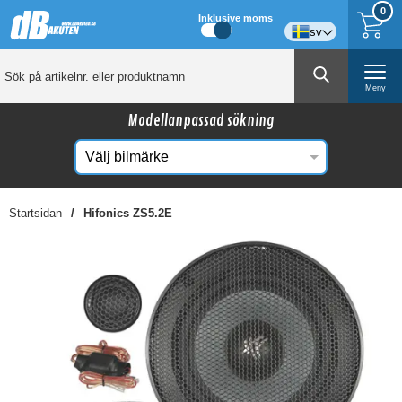
0
Inklusive moms
sv
Meny
Modellanpassad sökning
Startsidan
Hifonics ZS5.2E
☓
Kanske någon av dessa produkter kan intressera
dig?