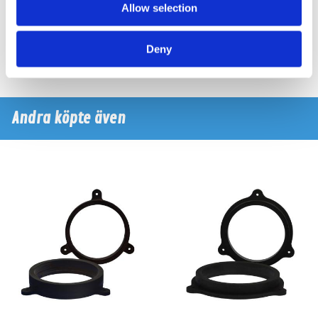
Snabblager 1-3 dagar
Snabblager 1-3 dagar
Allow selection
Finns i lagershop Göteborg
Finns i lagershop Göteborg
1995 kr
1295 kr
/paket
/paket
Deny
Köp
Köp
Andra köpte även