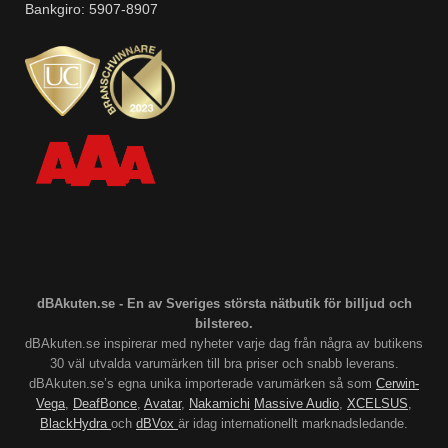
Bankgiro: 5907-8907
dBAkuten.se - En av Sveriges största nätbutik för billjud och
bilstereo.
dBAkuten.se inspirerar med nyheter varje dag från några av butikens
30 väl utvalda varumärken till bra priser och snabb leverans.
dBAkuten.se’s egna unika importerade varumärken så som
Cerwin-
Vega
,
DeafBonce
,
Avatar
,
Nakamichi
Massive Audio
,
XCELSUS
,
BlackHydra
och
dBVox
är idag internationellt marknadsledande.