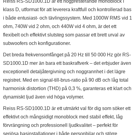
Reiss RS-SD1000.1D är ett högpresterande monoblock i
klass D, utformat för att leverera kraftfull och kontrollerad bas
i både entusiast- och tävlingssystem. Med 1000W RMS vid 1
ohm, 740W vid 2 ohm, och 440W vid 4 ohm, är det ett
flexibelt och effektivt slutsteg som passar ett brett urval av
subwoofers och konfigurationer.
Det breda frekvensomfånget på 20 Hz till 50 000 Hz gör RS-
SD1000.1D mer än bara ett baskraftverk – det erbjuder även
exceptionell detaljåtergivning och noggrannhet i det lägre
registret. Med en signal-till-brus-ratio på 90 dB och låg total
harmonisk distortion (THD) på 0,3 %, garanteras ett klart och
dynamiskt ljud även vid höga volymer.
Reiss RS-SD1000.1D är ett utmärkt val för dig som söker ett
effektivt och mångsidigt monoblock med stabil effekt, låg
förvrängning och professionell ljudkvalitet – perfekt för
seriösa basinstallationer i både personbilar och större