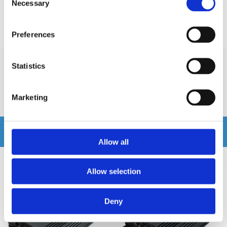
Necessary
Selection
Prishistorik
Preferences
Lägsta pris de senaste 30 dagarna är 2595 kr
Statistics
Recensioner
Marketing
Produkten har inga recensioner
Relaterade produkter
Allow all
Allow selection
Deny