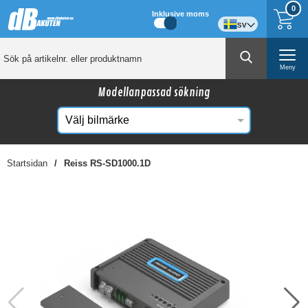
0
Inklusive moms
sv
Meny
Modellanpassad sökning
Startsidan
Reiss RS-SD1000.1D
☓
Kanske någon av dessa produkter kan intressera
dig?