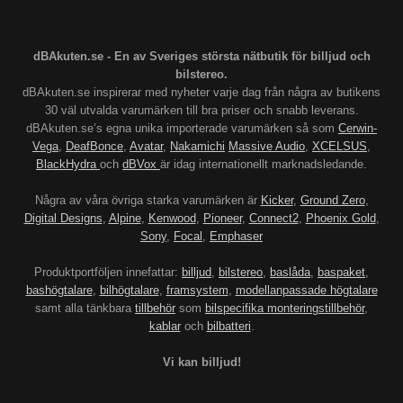
dBAkuten.se - En av Sveriges största nätbutik för billjud och
bilstereo.
dBAkuten.se inspirerar med nyheter varje dag från några av butikens
30 väl utvalda varumärken till bra priser och snabb leverans.
dBAkuten.se’s egna unika importerade varumärken så som
Cerwin-
Vega
,
DeafBonce
,
Avatar
,
Nakamichi
Massive Audio
,
XCELSUS
,
BlackHydra
och
dBVox
är idag internationellt marknadsledande.
Några av våra övriga starka varumärken är
Kicker
,
Ground Zero
,
Digital Designs
,
Alpine
,
Kenwood
,
Pioneer
,
Connect2
,
Phoenix Gold
,
Sony
,
Focal
,
Emphaser
Produktportföljen innefattar:
billjud
,
bilstereo
,
baslåda
,
baspaket
,
bashögtalare
,
bilhögtalare
,
framsystem
,
modellanpassade högtalare
samt alla tänkbara
tillbehör
som
bilspecifika monteringstillbehör
,
kablar
och
bilbatteri
.
Vi kan billjud!