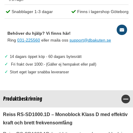
Snabblager 1-3 dagar
Finns i lagershop Göteborg
Behöver du hjälp? Vi finns här!
Ring
031-225560
eller maila oss
support@dbakuten.se
✓
14 dagars öppet köp - 60 dagars bytesrätt
✓
Fri frakt över 1000:- (Gäller ej hempaket eller pall)
✓
Stort eget lager snabba leveranser
Produktbeskrivning
Stä
Reiss RS-SD1000.1D – Monoblock Klass D med effektiv
kraft och brett frekvensomfång