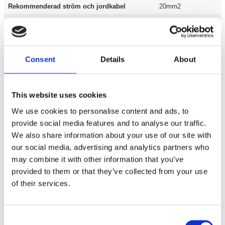
Rekommenderad ström och jordkabel
20mm2
Signalbrus
90dB
THD
0.3%
Dimensioner
234x174x48mm
Consent
Details
About
This website uses cookies
Bilstereo / Slutsteg /
1 kanal
We use cookies to personalise content and ads, to
Varumärken / Reiss Audio /
Slutsteg
provide social media features and to analyse our traffic.
We also share information about your use of our site with
Grundshoppen / Varumärken /
Reiss Audio
our social media, advertising and analytics partners who
may combine it with other information that you’ve
provided to them or that they’ve collected from your use
Produktinformation
of their services.
SKU:
RS-SD1000.1D
MPN:
RS-SD1000.1D
EAN / GTIN:
8698814088899
Consent