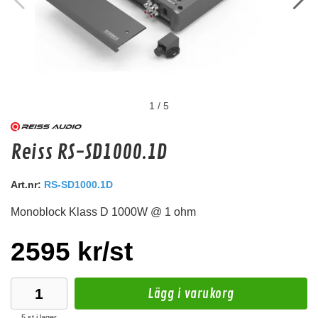
1
/
5
BRONZE (4 mm) (1 ark)
Reiss RS-SD1000.1D
4mm dämpmatta, 500 x 700 mm. Används som första lagers dämpningsmaterial.
Art.nr:
RS-SD1000.1D
Snabblager 1-3 dagar
Finns i lagershop Göteborg
Monoblock Klass D 1000W @ 1 ohm
122 kr
/st
2595 kr/st
Köp
Lägg i varukorg
5 st i lager